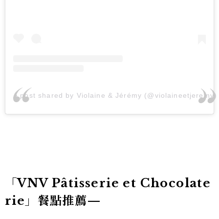
A post shared by Violaine & Jérémy (@violaineetjeremy)
「VNV Pâtisserie et Chocolate
rie」餐點推薦—