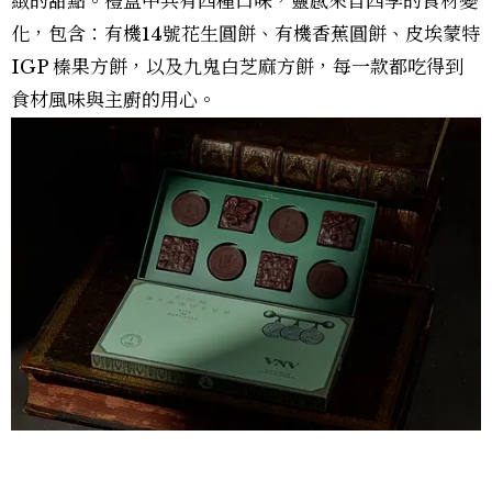
緻的甜點。禮盒中共有四種口味，靈感來自四季的食材變
化，包含：有機14號花生圓餅、有機香蕉圓餅、皮埃蒙特
IGP 榛果方餅，以及九鬼白芝麻方餅，每一款都吃得到
食材風味與主廚的用心。