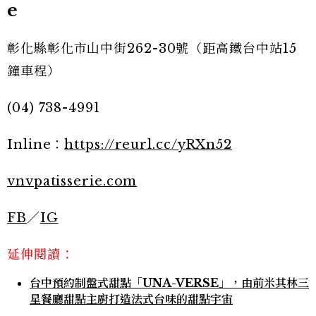
e
彰化縣彰化市山中街262-30號（距高鐵台中站15
鐘車程）
(04) 738-4991
Inline：
https://reurl.cc/yRXn52
vnvpatisserie.com
FB
／
IG
延伸閱讀：
台中預約制盤式甜點「UNA-VERSE」，由前米其林三
星餐廳甜點主廚打造法式台味的甜點宇宙