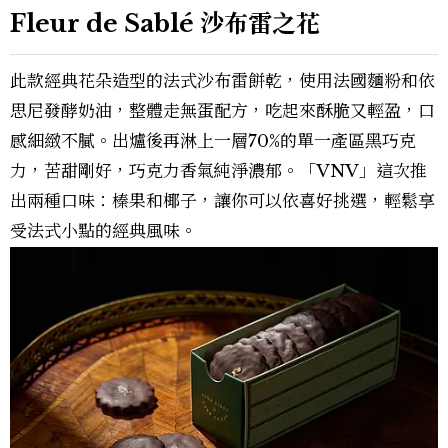
Fleur de Sablé 沙布雷之花
此款經典花朵造型的法式沙布雷餅乾，使用法國麵粉和依
思尼發酵奶油，整體走無蛋配方，吃起來酥脆又輕盈，口
感細緻不膩。出爐後再淋上一層70%的單一產區黑巧克
力，苦甜剛好，巧克力香氣純淨濃郁。「VNV」這次推
出兩種口味：榛果和椰子，讓你可以依喜好挑選，輕鬆享
受法式小點的經典風味。