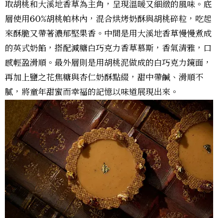
取胡桃和大溪地香草為主角，呈現溫暖又細緻的風味。底
層使用60%胡桃帕林內，混合烘烤奶酥與胡桃碎粒，吃起
來酥脆又帶著濃郁堅果香。中間是用大溪地香草慢慢煮成
的英式奶餡，搭配減糖白巧克力香草慕斯，香氣清雅，口
感輕盈滑順。最外層則是用胡桃泥做成的白巧克力鏡面，
再加上鹽之花焦糖與杏仁奶酥點綴，甜中帶鹹、滑順不
膩，將童年甜蜜而幸福的記憶以味道展現出來。