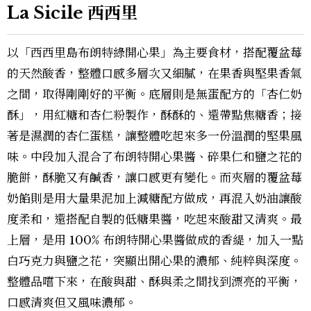
La Sicile 西西里
以「西西里島布朗特綠開心果」為主要食材，搭配覆盆莓
的天然酸香，整體口感多層次又細膩，在果香與堅果香氣
之間，取得剛剛好的平衡。底層則是無蛋配方的「杏仁奶
酥」，用紅糖和杏仁粉製作，酥酥的、還帶點焦糖香；接
著是濕潤的杏仁蛋糕，讓整體吃起來多一份溫潤的堅果風
味。中段加入混合了布朗特開心果醬、碎果仁和鹽之花的
脆餅，酥脆又有鹹香，讓口感更有變化。而夾層的覆盆莓
奶餡則是用大量果泥加上減糖配方做成，再混入奶油讓酸
度柔和，還搭配自製的低糖果醬，吃起來酸甜又清爽。最
上層，是用 100% 布朗特開心果醬做成的香緹，加入一點
白巧克力與鹽之花，突顯出開心果的濃郁、純粹與深度。
整體品嚐下來，在酸與甜、酥與柔之間找到漂亮的平衡，
口感清爽但又風味濃郁。