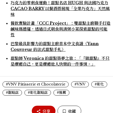
巧克力的零剩食運動！甜點名店 HUGH 與法國巧克力
CACAO BARRY 以餐酒搭展現「全果巧克力」天然風
味
餐飲實驗計畫「CCC Project」：雙甜點主廚聯手打造
鹹味瑪德蓮，透過日式朝食與清粥小菜探索甜點的可能
性
巴黎最具影響力的甜點主廚首本中文食譜《Yann
Couvreur 的法式甜點手札》
甜點師 Veronica 的甜點築夢之旅：「『做甜點』不只
是療癒自己，更是療癒他人快樂的一件事情。」
#VNV Pâtisserie et Chocolaterie
#VNV
#彰化
#甜點店
#彰化甜點店
#推薦
分享
收藏