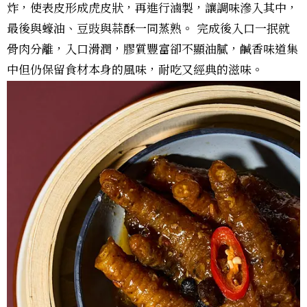
炸，使表皮形成虎皮狀，再進行滷製，讓調味滲入其中，
最後與蠔油、豆豉與蒜酥一同蒸熟。 完成後入口一抿就
骨肉分離，入口滑潤，膠質豐富卻不顯油膩，鹹香味道集
中但仍保留食材本身的風味，耐吃又經典的滋味。