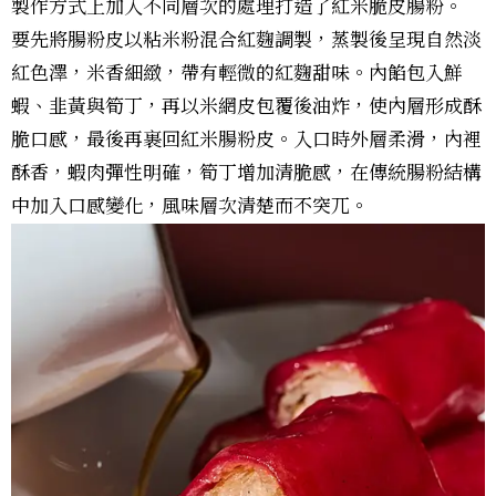
製作方式上加入不同層次的處理打造了紅米脆皮腸粉。
要先將腸粉皮以粘米粉混合紅麴調製，蒸製後呈現自然淡
紅色澤，米香細緻，帶有輕微的紅麴甜味。內餡包入鮮
蝦、韭黃與筍丁，再以米網皮包覆後油炸，使內層形成酥
脆口感，最後再裹回紅米腸粉皮。入口時外層柔滑，內裡
酥香，蝦肉彈性明確，筍丁增加清脆感，在傳統腸粉結構
中加入口感變化，風味層次清楚而不突兀。