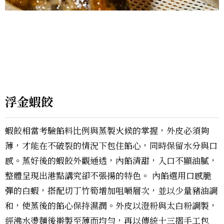
浮金蝦餃
蝦餃相當考驗餡料比例與蒸製火候的掌握，外皮必須夠
薄，才能在不破裂的情況下包住餡心，同時保留水分與口
感。蒸好後的蝦餃外觀通透，內餡清甜，入口不顯油膩，
整體呈現出港點講究卻不張揚的特色。 內餡選用口感脆
彈的白蝦，搭配切丁竹筍增加咀嚼層次，並以少量豬油調
和，使蒸後的餡心保持濕潤。外皮以澄粉與太白粉調製，
經沸水燙麵後擀製至薄而均勻，再以傳統十三摺手工包