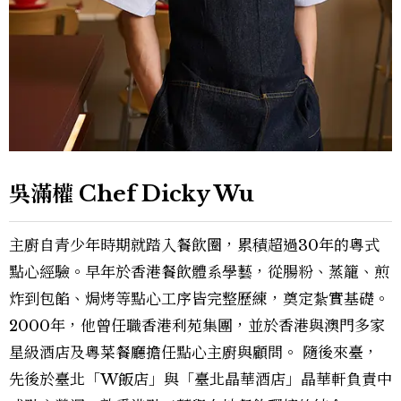
吳滿權 Chef Dicky Wu
主廚自青少年時期就踏入餐飲圈，累積超過30年的粵式
點心經驗。早年於香港餐飲體系學藝，從腸粉、蒸籠、煎
炸到包餡、焗烤等點心工序皆完整歷練，奠定紮實基礎。
2000年，他曾任職香港利苑集團，並於香港與澳門多家
星級酒店及粵菜餐廳擔任點心主廚與顧問。 隨後來臺，
先後於臺北「W飯店」與「臺北晶華酒店」晶華軒負責中