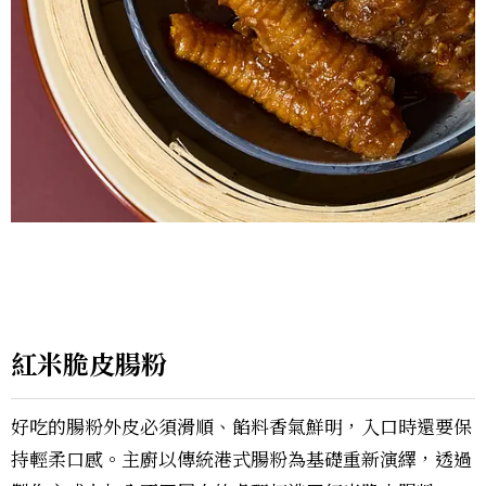
紅米脆皮腸粉
好吃的腸粉外皮必須滑順、餡料香氣鮮明，入口時還要保
持輕柔口感。主廚以傳統港式腸粉為基礎重新演繹，透過