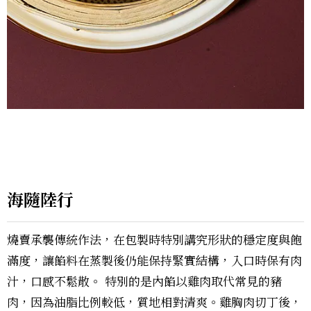
海隨陸行
燒賣承襲傳統作法，在包製時特別講究形狀的穩定度與飽
滿度，讓餡料在蒸製後仍能保持緊實結構，入口時保有肉
汁，口感不鬆散。 特別的是內餡以雞肉取代常見的豬
肉，因為油脂比例較低，質地相對清爽。雞胸肉切丁後，