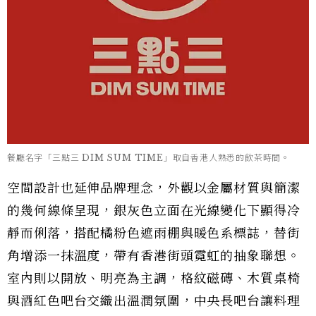
餐廳名字「三點三 DIM SUM TIME」取自香港人熟悉的飲茶時間。
空間設計也延伸品牌理念，外觀以金屬材質與簡潔
的幾何線條呈現，銀灰色立面在光線變化下顯得冷
靜而俐落，搭配橘粉色遮雨棚與暖色系標誌，替街
角增添一抹溫度，帶有香港街頭霓虹的抽象聯想。
室內則以開放、明亮為主調，格紋磁磚、木質桌椅
與酒紅色吧台交織出溫潤氛圍，中央長吧台讓料理