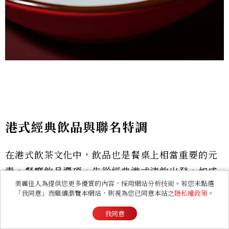
港式經典飲品與聯名特調
在港式飲茶文化中，飲品也是餐桌上相當重要的元
素。餐廳飲品選項，先從經典港式清飲出發，如咸
美麗佳人為提供您更多優質的內容，採用網站分析技術。若您未點選
檸檬雪碧、檸檬紅茶、香滑奶茶與檸檬可樂，風味
「我同意」而繼續瀏覽本網站，則視為您已同意本站之
隱私權政策
。
設定貼近記憶中的茶樓日常。咸檸檬雪碧以鹽漬檸
我同意
檬帶出酸鹹層次，紅茶與奶茶則保留茶香本位，口