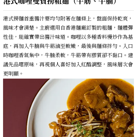
港式咖哩雙寶撈粗麵（牛筋、牛腩）
港式撈麵首重醬汁要均勻附著在麵條上，盤面保持乾爽，
風味才會清楚。主廚選用自香港麵廠訂製的粗麵，麵體彈
性佳，能確實帶出醬汁味道。咖哩以多種香料慢炒作為基
底，再加入牛腩與牛筋滷至軟嫩，最後與麵條拌勻。入口
時咖哩香氣集中，牛腩柔軟，牛筋帶有膠質卻不黏口。建
議先品嚐原味，再視個人喜好加入紅醋調整，風味層次會
更明顯。