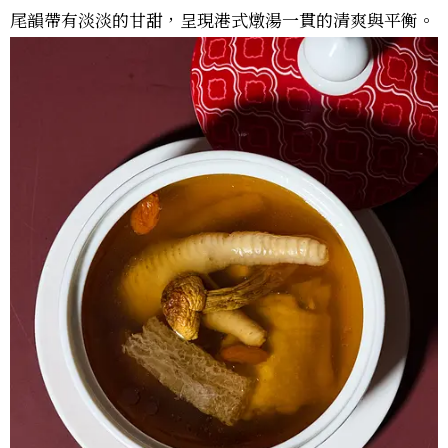
尾韻帶有淡淡的甘甜，呈現港式燉湯一貫的清爽與平衡。