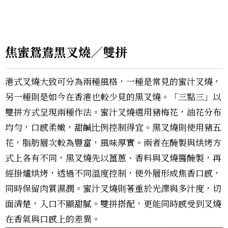
焦蜜鴛鴦黑叉燒／雙拼
港式叉燒大致可分為兩種風格，一種是常見的蜜汁叉燒，
另一種則是如今在香港也較少見的黑叉燒。「三點三」以
雙拼方式呈現兩種作法。蜜汁叉燒選用豬梅花，油花分布
均勻，口感柔嫩，甜鹹比例控制得宜。黑叉燒則使用豬五
花，脂肪層次較為豐富，風味厚實。兩者在醃製與烘烤方
式上各有不同，黑叉燒先以薑蔥、香料與叉燒醬醃製，再
經掛爐烘烤，透過不同溫度控制，使外層形成焦香口感，
同時保留肉質濕潤。蜜汁叉燒則著重於光澤與多汁度，切
面清楚，入口不顯甜膩。雙拼搭配，更能同時感受到叉燒
在香氣與口感上的差異。