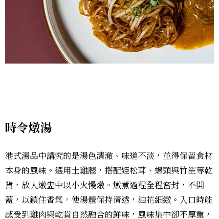
時令燉湯
港式湯品中講究的是湯色清澈、味道不淡，並得保留食材
本身的風味。選用土雞腿，搭配姫松茸、螺頭與竹笙等乾
貨，放入燉盅中以小火慢燉。燉煮過程全程密封，不開
蓋，以鎖住香氣，使湯體保持清透，油花細緻。入口時能
感受到雞肉與乾貨自然融合的鮮味，風味集中卻不厚重，