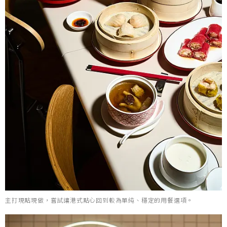
主打現點現做，嘗試讓港式點心回到較為單純、穩定的用餐選項。