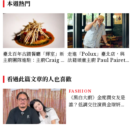
本週熱門
走進「Polux」臺北店，與
臺北百年古蹟餐廳「輝室」新
法籍頑童主廚 Paul Pairet
主廚團隊進駐：主廚Craig Y
對談：「我不做妥協的美味」
ang以兒時記憶詮釋烤玉米、
炒米粉、紅豆湯勾勒現代臺灣
料理風味
看過此篇文章的人也喜歡
FASHION
《黑白大廚》金度潤女友是
誰？低調交往演員金瑞妍、
曾出演《少年法庭》，私下
極簡風穿搭是日常範本！