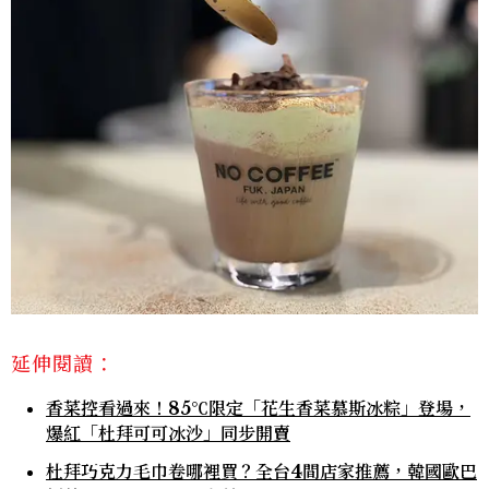
延伸閱讀：
香菜控看過來！85℃限定「花生香菜慕斯冰粽」登場，
爆紅「杜拜可可冰沙」同步開賣
杜拜巧克力毛巾卷哪裡買？全台4間店家推薦，韓國歐巴