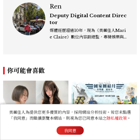
Ren
Deputy Digital Content Direc
tor
媒體經歷超過10年，現為《美麗佳人Mari
e Claire》數位內容副總監，專精娛樂與
生活風格領域，處理國內外名人消息、頒獎
典禮與大型內容企劃。 ren_chen@mct
w.com.tw
你可能會喜歡
美麗佳人為提供您更多優質的內容，採用網站分析技術。若您未點選
「我同意」而繼續瀏覽本網站，則視為您已同意本站之
隱私權政策
。
2026染髮推薦「薄荷棕」髮
2026城鎮韌性防空演習，8/
色！韓國正流行，專治紅橘
7南部第一波，演習時間、可
我同意
感，不漂也能染出高級透明感
以出門嗎？罰款懶人包