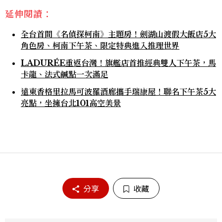
延伸閱讀：
全台首間《名偵探柯南》主題房！劍湖山渡假大飯店5大
角色房、柯南下午茶、限定特典進入推理世界
LADURÉE重返台灣！旗艦店首推經典雙人下午茶，馬
卡龍、法式鹹點一次滿足
遠東香格里拉馬可波羅酒廊攜手瑞康屋！聯名下午茶5大
亮點，坐擁台北101高空美景
分享
收藏