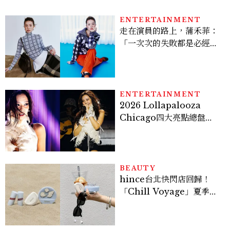
ENTERTAINMENT
走在演員的路上，蒲禾菲：
「一次次的失敗都是必經過
程，必須要經過那些練習，
才能做得好。」
ENTERTAINMENT
2026 Lollapalooza
Chicago四大亮點總盤
點， JENNIE、 CORTIS
登台，K-POP擄獲全球！
BEAUTY
hince台北快閃店回歸！
「Chill Voyage」夏季限
定系列登場，夢幻海洋藍空
間、限定彩妝、DIY吊飾一
次體驗