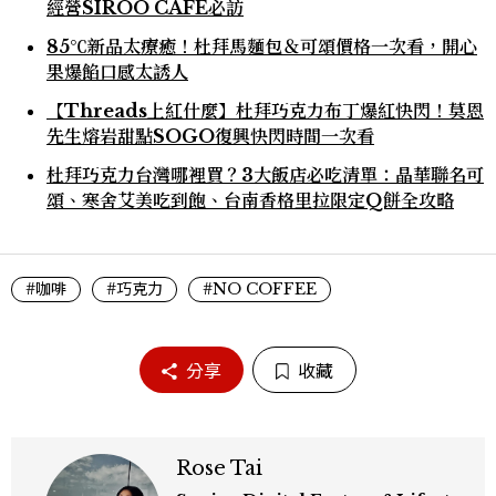
經營SIROO CAFE必訪
85℃新品太療癒！杜拜馬麵包＆可頌價格一次看，開心
果爆餡口感太誘人
【Threads上紅什麼】杜拜巧克力布丁爆紅快閃！莫恩
先生熔岩甜點SOGO復興快閃時間一次看
杜拜巧克力台灣哪裡買？3大飯店必吃清單：晶華聯名可
頌、寒舍艾美吃到飽、台南香格里拉限定Q餅全攻略
#咖啡
#巧克力
#NO COFFEE
分享
收藏
Rose Tai