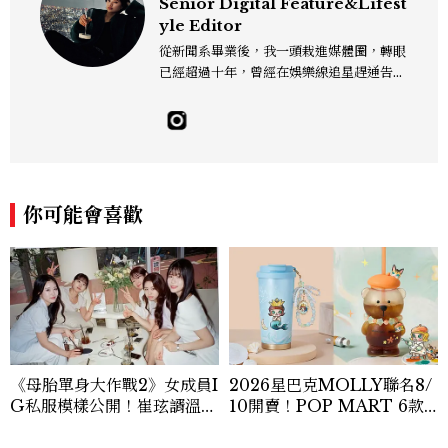
Senior Digital Feature&Lifest
yle Editor
從新聞系畢業後，我一頭栽進媒體圈，轉眼
已經超過十年，曾經在娛樂線追星趕通告，
也曾在深夜的報社裡為一則新聞熬到雙眼通
紅。現在我的日常多是與美食、生活與旅遊
為伍，走進廚房、走進巷弄，也走進他人的
故事裡，因為好奇所以出發、因為熱愛所以
記錄。我是文字編輯，也是一個生活觀察
者，寫字、拍照、走路、發呆，都是我與世
你可能會喜歡
界對話的方式。 rose_tai@mctw.com.t
w
《母胎單身大作戰2》女成員I
2026星巴克MOLLY聯名8/
G私服模樣公開！崔玹諝溫柔
10開賣！POP MART 6款
系歐膩粉絲飆漲、金秀炫竟是
杯袋價格、草莓布蕾星冰樂一
低調千金？
次看