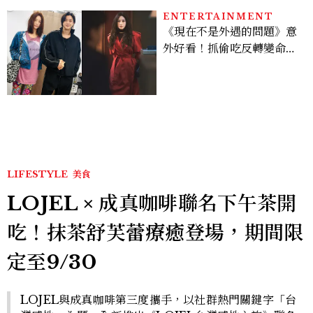
ENTERTAINMENT
《現在不是外遇的問題》意
外好看！抓偷吃反轉變命
案？金憓秀傳奇美腿被讚
爆、金智勳大秀腹肌，曹汝
貞雙影后飆戲，線上看7大
看點懶人包
LIFESTYLE
美食
LOJEL × 成真咖啡聯名下午茶開
吃！抹茶舒芙蕾療癒登場，期間限
定至9/30
LOJEL與成真咖啡第三度攜手，以社群熱門關鍵字「台