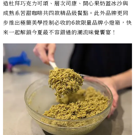
造杜拜巧克力可頌、層次司康、開心果奶蓋冰沙與
成熟系苦甜咖啡共四款精品級餐點。此外品牌更同
步推出極簡美學控制必收的6款限量品牌小燈箱，快
來一起解鎖今夏最不容錯過的潮流味覺饗宴！