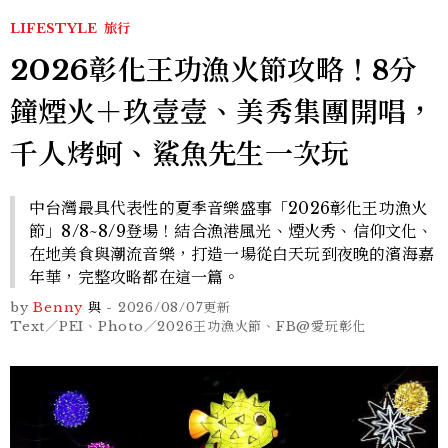
LIFESTYLE
旅行
2026彰化王功漁火節攻略！8分
鐘煙火＋玖壹壹、美秀集團開唱，
千人烤蚵、鯊魚先生一次玩
中台灣最具代表性的夏季音樂盛事「2026彰化王功漁火
節」8/8~8/9登場！結合漁港風光、煙火秀、信仰文化、
在地美食與潮流音樂，打造一場從白天玩到夜晚的濱海嘉
年華，完整攻略都在這一篇。
by
Benny
與
-
2026/08/07
更新
Text／PEI、Photo／2026王功漁火節、FB@愛玩彰化