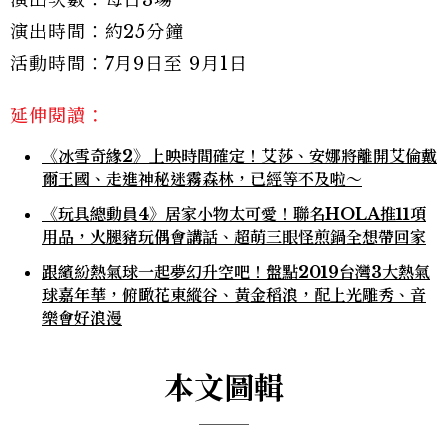
演出時間：約25分鐘
活動時間：7月9日至 9月1日
延伸閱讀：
《冰雪奇緣2》上映時間確定！艾莎、安娜將離開艾倫戴
爾王國、走進神秘迷霧森林，已經等不及啦～
《玩具總動員4》居家小物太可愛！聯名HOLA推11項
用品，火腿豬玩偶會講話、超萌三眼怪煎鍋全想帶回家
跟繽紛熱氣球一起夢幻升空吧！盤點2019台灣3大熱氣
球嘉年華，俯瞰花東縱谷、黃金稻浪，配上光雕秀、音
樂會好浪漫
本文圖輯