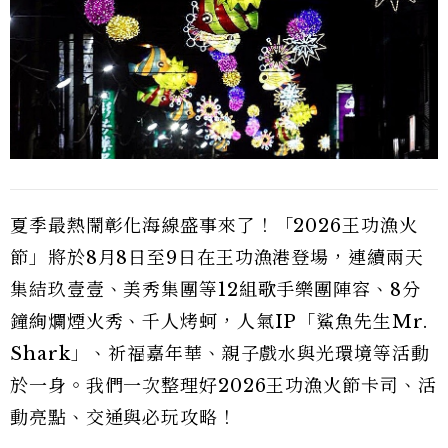
夏季最熱鬧彰化海線盛事來了！「2026王功漁火
節」將於8月8日至9日在王功漁港登場，連續兩天
集結玖壹壹、美秀集團等12組歌手樂團陣容、8分
鐘絢爛煙火秀、千人烤蚵，人氣IP「鯊魚先生Mr.
Shark」、祈福嘉年華、親子戲水與光環境等活動
於一身。我們一次整理好2026王功漁火節卡司、活
動亮點、交通與必玩攻略！