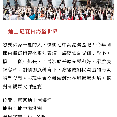
「迪士尼夏日海盜世界」
想要清涼一夏的人，快衝地中海港灣區吧！今年同
樣由海盜們帶來激烈表演「海盜烈夏交鋒：溼不可
擋！」傑克船長、巴博沙船長原先要和好、舉辦慶
祝宴會，劇情卻急轉直下，演變成劍拔弩張的海盜
船爭奪戰。表現中會交雜澎湃水花與熊熊火焰，絕
對令觀眾大呼過癮。
位置：東京迪士尼海洋
地點：地中海港灣
演出次數：每日3場