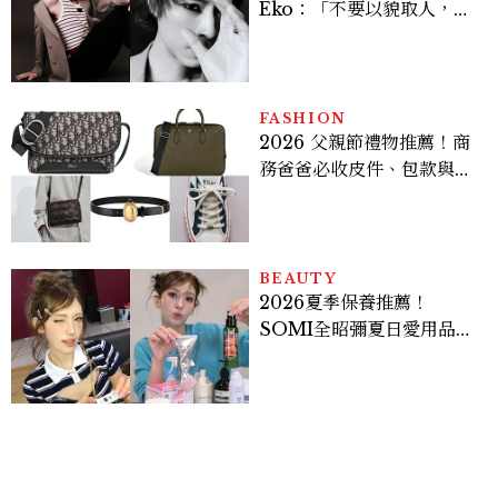
Eko：「不要以貌取人，內
在與外在同樣重要。」
FASHION
2026 父親節禮物推薦！商
務爸爸必收皮件、包款與鞋
履一次看
BEAUTY
2026夏季保養推薦！
SOMI全昭彌夏日愛用品公
開，防曬、護髮、止汗、頭
皮保養10款好物一次看