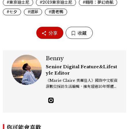
#東京迪士尼
#2019東京迪士尼
#翱翔：夢幻奇航
#七夕
#達菲
#唐老鴨
分享
收藏
Benny
Senior Digital Feature&Lifest
yle Editor
《Marie Claire 美麗佳人》國際中文版資
深數位採訪生活編輯，擁有超過10年媒體與
編輯實務經驗。目前專注及深耕於全球各地
飯店、奢華旅宿、旅遊景點、航空等領域，
另涉獵3C家電、居家生活範疇，具備實測
開箱與趨勢剖析能力。 曾擔任即時新聞編
輯、時尚鐘錶線記者，擅長以精闢觀點挖掘
獨特角度，採訪足跡遍及馬爾地夫、紐西
你可能會喜歡
蘭、瑞士、德國、瑞典、亞洲主要城市，合