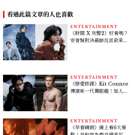
定御守萌翻2026暑假
閣交織湄南河畔歷史重現十九
世紀暹羅繁華
看過此篇文章的人也喜歡
ENTERTAINMENT
《財閥 X 刑警2》好看嗎？
安普賢對決最帥反派俞承
豪，鄭恩彩接棒女主，開專
機、刷黑卡，用錢輾壓罪犯
的陳利手回來了，這次能玩
多大？
ENTERTAINMENT
《戀愛修課》Kit Connor
傳演新一代獨眼龍！加入新
版《X戰警》，可望搭檔
Sadie Sink
ENTERTAINMENT
《早春晴朗》線上看6大看
點！井柏然為戲自備高訂，