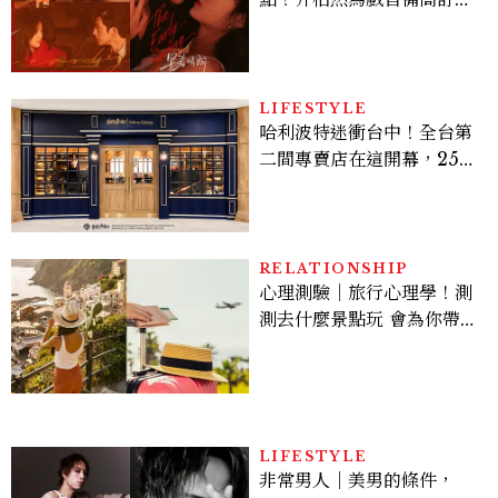
孫千苦等地下戀轉正，雨夜
激吻獲讚慾感天花板
LIFESTYLE
哈利波特迷衝台中！全台第
二間專賣店在這開幕，25週
年限定周邊、托特包太值得
入手
RELATIONSHIP
心理測驗｜旅行心理學！測
測去什麼景點玩 會為你帶來
好運
LIFESTYLE
非常男人｜美男的條件，