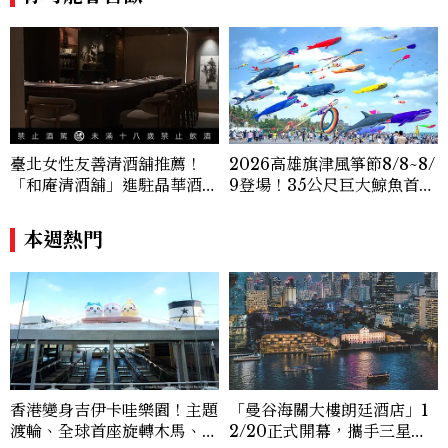
作品牌包含Aman、Four Seasons、Ca
pella、Mandarin Oriental、JOAL
I、Raffles、Banyan Tree、IHG、Ma
rriott等頂級飯店集團。 策劃並執行超過7
0篇深度專題「MC開房間」、260 篇以上
「玩咖懶人包」盤點類文章，致力用專業視
角提供讀者最新話題、兼具風格與實用的高
臺北女性友善清酒舖推薦！
2026高雄旗津風箏節8/8~8/
品質生活旅遊靈感內容。 Contact：ben
「和庵清酒舖」進駐晶華酒
9登場！35公尺巨大鯨魚首度
ny_yang@mctw.com.tw
店：首創五行心情選酒、單杯
放飛、豐富親子活動時間懶人
180元起輕鬆微醺
包
本週熱門
香港變身吉伊卡哇樂園！主題
「曼谷海關大樓朗廷酒店」1
渡輪、全球首座旋轉木馬、限
2/20正式開幕，攜手三星唐