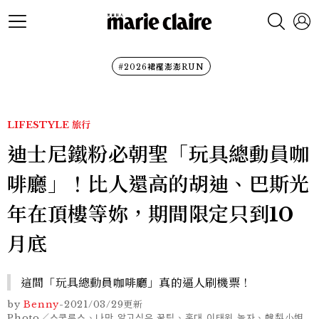
#2026裙襬澎澎RUN
LIFESTYLE
旅行
迪士尼鐵粉必朝聖「玩具總動員咖
啡廳」！比人還高的胡迪、巴斯光
年在頂樓等妳，期間限定只到10
月底
這間「玩具總動員咖啡廳」真的逼人刷機票！
by
Benny
-
2021/03/29
更新
Photo／스쿨룩스、나만 알고싶은 꿀팁、홍대 이태원 놀자、韓梨小姐