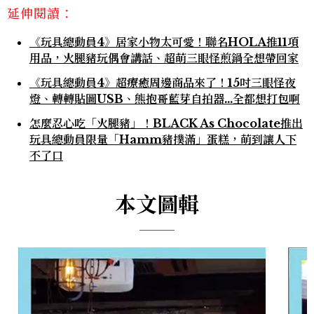
延伸閱讀：
《玩具總動員4》居家小物太可愛！聯名HOLA推11項
用品，火腿豬玩偶會講話、超萌三眼怪煎鍋全想帶回家
《玩具總動員4》超療癒周邊商品來了！15吋三眼怪夜
燈、轉轉貼圖USB、熊抱哥藍芽自拍器...全都想打包啊
怎麼忍心吃「火腿豬」！BLACK As Chocolate推出
玩具總動員限量「Hamm豬撲滿」蛋糕，萌到讓人下
不了口
本文圖輯