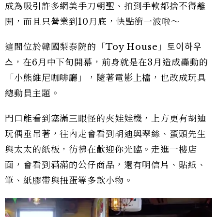
成為吸引許多網美手刀朝聖、拍到手軟都捨不得離
開，而且只營業到10月底，快點衝一波啦～
這間位於韓國梨泰院的「Toy House」토이하우
스，在6月中下旬開幕，前身就是在3月造成轟動的
「小熊維尼咖啡廳」，隨著電影上檔，也改成玩具
總動員主題。
門口能看到塞滿三眼怪的夾娃娃機，上方更有胡迪
玩偶垂吊著，往內走會看到胡迪與翠絲、蛋頭先生
與太太的紙板，彷彿在歡迎你光臨。走進一樓店
面，會看到滿滿的公仔商品，還有明信片、貼紙、
筆、紙膠帶與扭蛋等多款小物。