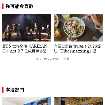
獨特角度，採訪足跡遍及馬爾地夫、紐西
你可能會喜歡
蘭、瑞士、德國、瑞典、亞洲主要城市，合
作品牌包含Aman、Four Seasons、Ca
pella、Mandarin Oriental、JOAL
I、Raffles、Banyan Tree、IHG、Ma
rriott等頂級飯店集團。 策劃並執行超過7
0篇深度專題「MC開房間」、260 篇以上
「玩咖懶人包」盤點類文章，致力用專業視
角提供讀者最新話題、兼具風格與實用的高
BTS 世界巡演《ARIRAN
高蛋白之後換它紅！2026爆
品質生活旅遊靈感內容。 Contact：ben
G》Act 2 7 位成員舞台造型
紅「Fibermaxxing」是什
ny_yang@mctw.com.tw
一次看
麼？一天30g纖維，原來不用
狂吃菜
本週熱門