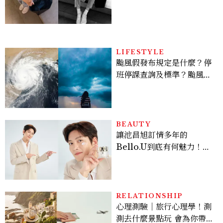
AUTRY究竟有什麼魅力讓
她愛上？
LIFESTYLE
颱風假發布規定是什麼？停
班停課查詢及標準？颱風假
有薪水嗎、可否拒絕上班？
BEAUTY
讓池昌旭訂情多年的
Bello.U到底有何魅力！揭
密男神發光乳霜～「肽光透
亮緊緻霜」如何打造日不落
的透亮肌，熬夜拍戲不顯疲
倦感，超神！
RELATIONSHIP
心理測驗｜旅行心理學！測
測去什麼景點玩 會為你帶來