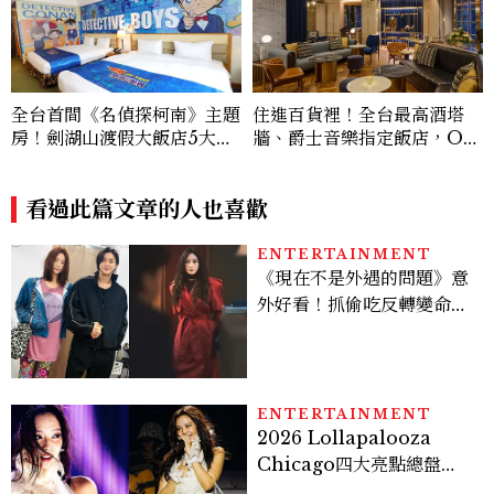
全台首間《名偵探柯南》主題
住進百貨裡！全台最高酒塔
房！劍湖山渡假大飯店5大角
牆、爵士音樂指定飯店，OK
色房、柯南下午茶、限定特典
U Hotel 歐酷酒店帶你打開
進入推理世界
另一種台中旅行
看過此篇文章的人也喜歡
ENTERTAINMENT
《現在不是外遇的問題》意
外好看！抓偷吃反轉變命
案？金憓秀傳奇美腿被讚
爆、金智勳大秀腹肌，曹汝
貞雙影后飆戲，線上看7大
看點懶人包
ENTERTAINMENT
2026 Lollapalooza
Chicago四大亮點總盤
點， JENNIE、 CORTIS