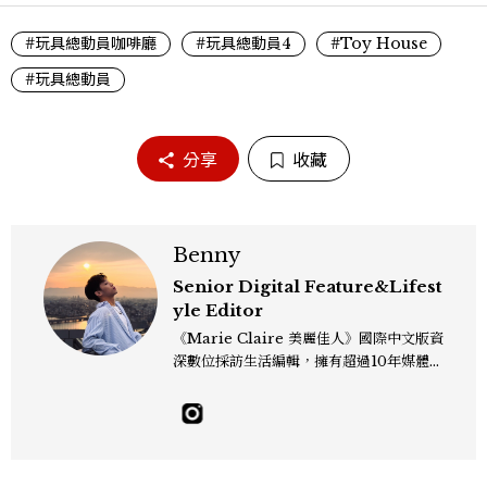
#玩具總動員咖啡廳
#玩具總動員4
#Toy House
#玩具總動員
分享
收藏
Benny
Senior Digital Feature&Lifest
yle Editor
《Marie Claire 美麗佳人》國際中文版資
深數位採訪生活編輯，擁有超過10年媒體與
編輯實務經驗。目前專注及深耕於全球各地
飯店、奢華旅宿、旅遊景點、航空等領域，
另涉獵3C家電、居家生活範疇，具備實測
開箱與趨勢剖析能力。 曾擔任即時新聞編
輯、時尚鐘錶線記者，擅長以精闢觀點挖掘