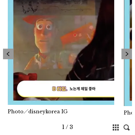
Photo／disneykorea IG
Pho
1
/
3