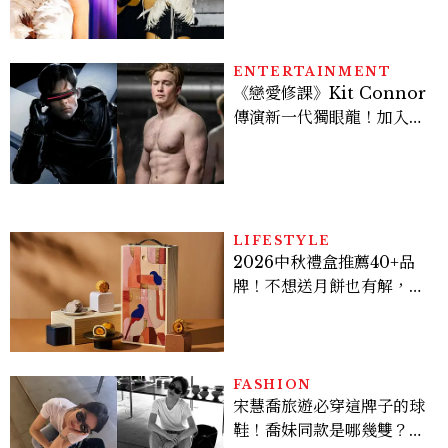
登台，K-POP擄獲全球！
ENTERTAINMENT
《戀愛修課》Kit Connor
傳演新一代獨眼龍！加入新
版《X戰警》，可望搭檔
Sadie Sink
LIFESTYLE
2026中秋禮盒推薦40+品
牌！不想送月餅也有解，送
長輩、送客戶一次挑
FASHION
宋慧喬旅遊必穿這牌子的球
鞋！喬妹同款是哪幾雙？