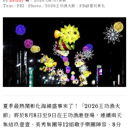
by
Benny
與
-
2026/08/07
更新
Text／PEI、Photo／2026王功漁火節、FB@愛玩彰化
夏季最熱鬧彰化海線盛事來了！「2026王功漁火
節」將於8月8日至9日在王功漁港登場，連續兩天
集結玖壹壹、美秀集團等12組歌手樂團陣容、8分