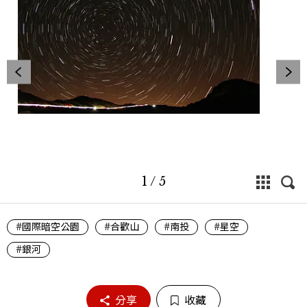
1
/
5
#國際暗空公園
#合歡山
#南投
#星空
#銀河
分享
收藏