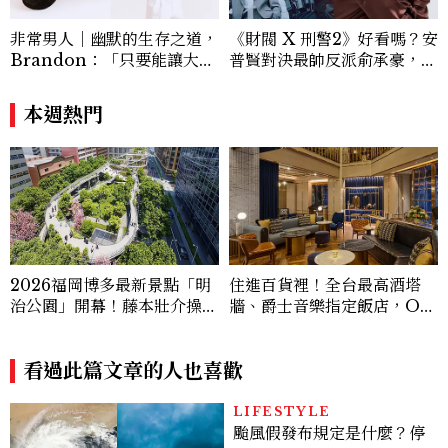
「玩咖懶人包」盤點類文章，致力用專業視
角提供讀者最新話題、兼具風格與實用的高
非常男人｜幽默的生存之道，
《財閥 X 刑警2》好看嗎？安
品質生活旅遊靈感內容。 Contact：ben
Brandon：「只要能讓大家
普賢對決最帥反派俞承豪，鄭
ny_yang@mctw.com.tw
笑，我們就有機會玩在一起，
恩彩接棒女主，開專機、刷黑
讓敵人成為朋友。」
卡，用錢輾壓罪犯的陳利手回
本週熱門
來了，這次能玩多大？
2026福岡博多最新景點「明
住進百貨裡！全台最高酒塔
治公園」開幕！藤本壯介操刀
牆、爵士音樂指定飯店，OK
設計，7大餐廳美食品牌、SP
U Hotel 歐酷酒店帶你打開
A一次看
另一種台中旅行
看過此篇文章的人也喜歡
LIFESTYLE
颱風假發布規定是什麼？停