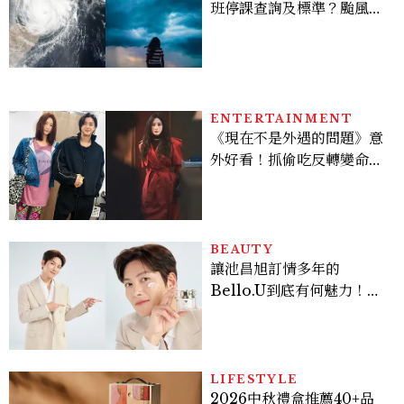
班停課查詢及標準？颱風假
有薪水嗎、可否拒絕上班？
ENTERTAINMENT
《現在不是外遇的問題》意
外好看！抓偷吃反轉變命
案？金憓秀傳奇美腿被讚
爆、金智勳大秀腹肌，曹汝
貞雙影后飆戲，線上看7大
看點懶人包
BEAUTY
讓池昌旭訂情多年的
Bello.U到底有何魅力！揭
密男神發光乳霜～「肽光透
亮緊緻霜」如何打造日不落
的透亮肌，熬夜拍戲不顯疲
倦感，超神！
LIFESTYLE
2026中秋禮盒推薦40+品