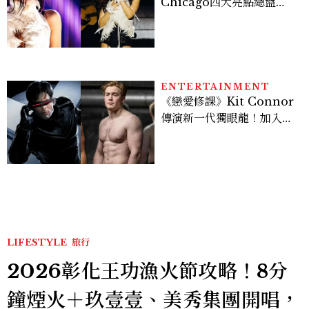
Chicago四大亮點總盤
點， JENNIE、 CORTIS
登台，K-POP擄獲全球！
ENTERTAINMENT
《戀愛修課》Kit Connor
傳演新一代獨眼龍！加入新
版《X戰警》，可望搭檔
Sadie Sink
LIFESTYLE
旅行
2026彰化王功漁火節攻略！8分
鐘煙火＋玖壹壹、美秀集團開唱，