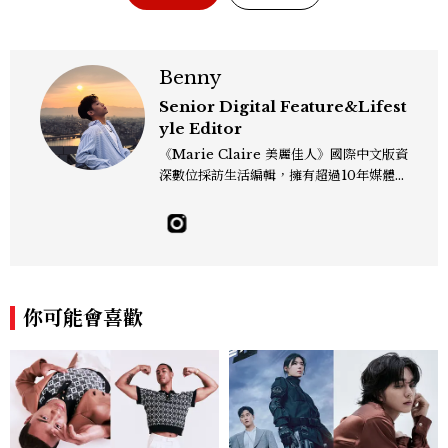
Benny
Senior Digital Feature&Lifest
yle Editor
《Marie Claire 美麗佳人》國際中文版資
深數位採訪生活編輯，擁有超過10年媒體與
編輯實務經驗。目前專注及深耕於全球各地
飯店、奢華旅宿、旅遊景點、航空等領域，
另涉獵3C家電、居家生活範疇，具備實測
開箱與趨勢剖析能力。 曾擔任即時新聞編
輯、時尚鐘錶線記者，擅長以精闢觀點挖掘
獨特角度，採訪足跡遍及馬爾地夫、紐西
你可能會喜歡
蘭、瑞士、德國、瑞典、亞洲主要城市，合
作品牌包含Aman、Four Seasons、Ca
pella、Mandarin Oriental、JOAL
I、Raffles、Banyan Tree、IHG、Ma
rriott等頂級飯店集團。 策劃並執行超過7
0篇深度專題「MC開房間」、260 篇以上