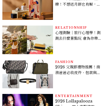
牌！不想送月餅也有解，送
長輩、送客戶一次挑
RELATIONSHIP
心理測驗｜旅行心理學！測
測去什麼景點玩 會為你帶來
好運
FASHION
2026 父親節禮物推薦！商
務爸爸必收皮件、包款與鞋
履一次看
ENTERTAINMENT
2026 Lollapalooza