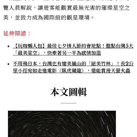
覽人員解說，讓遊客能觀賞最無光害的璀璨星空之
美，並致力成為國際級的觀星環境。
延伸閱讀：
【玩咖懶人包】最佳七夕情人節約會地點！盤點台灣5大
「最美星空」，快牽著另一半為感情加溫
不用飛日本，台灣也有媲美嵐山的「絕美竹林」！長2公
里小徑宛如走進電影《臥虎藏龍》，還能賞漫天螢火蟲
本文圖輯