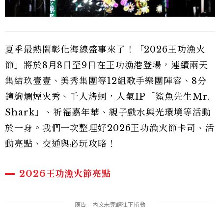
夏季最熱鬧彰化海線盛事來了！「2026王功漁火
節」將於8月8日至9日在王功漁港登場，連續兩天
集結玖壹壹、美秀集團等12組歌手樂團陣容、8分
鐘絢爛煙火秀、千人烤蚵，人氣IP「鯊魚先生Mr.
Shark」、祈福嘉年華、親子戲水與光環境等活動
於一身。我們一次整理好2026王功漁火節卡司、活
動亮點、交通與必玩攻略！
2026王功漁火節亮點