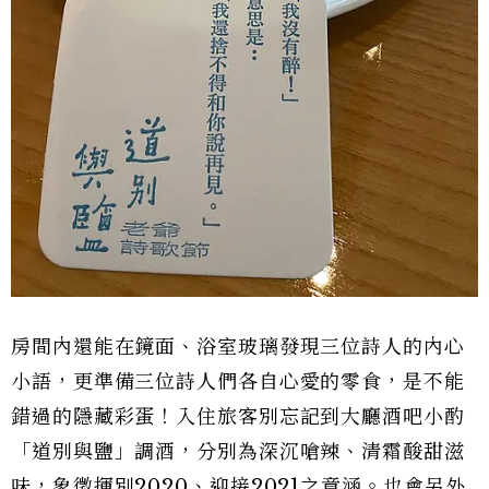
房間內還能在鏡面、浴室玻璃發現三位詩人的內心
小語，更準備三位詩人們各自心愛的零食，是不能
錯過的隱藏彩蛋！入住旅客別忘記到大廳酒吧小酌
「道別與鹽」調酒，分別為深沉嗆辣、清霜酸甜滋
味，象徵揮別2020、迎接2021之意涵。也會另外