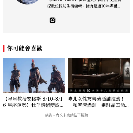
深數位採訪生活編輯，擁有超過10年媒體與
編輯實務經驗。目前專注及深耕於全球各地
飯店、奢華旅宿、旅遊景點、航空等領域，
另涉獵3C家電、居家生活範疇，具備實測
開箱與趨勢剖析能力。 曾擔任即時新聞編
輯、時尚鐘錶線記者，擅長以精闢觀點挖掘
獨特角度，採訪足跡遍及馬爾地夫、紐西
你可能會喜歡
蘭、瑞士、德國、瑞典、亞洲主要城市，合
作品牌包含Aman、Four Seasons、Ca
pella、Mandarin Oriental、JOAL
I、Raffles、Banyan Tree、IHG、Ma
rriott等頂級飯店集團。 策劃並執行超過7
0篇深度專題「MC開房間」、260 篇以上
「玩咖懶人包」盤點類文章，致力用專業視
角提供讀者最新話題、兼具風格與實用的高
【星星教授安格斯 8/10-8/1
臺北女性友善清酒舖推薦！
品質生活旅遊靈感內容。 Contact：ben
6 星座運勢】牡羊情緒變敏
「和庵清酒舖」進駐晶華酒
ny_yang@mctw.com.tw
感，雙子人際吸引力爆棚
店：首創五行心情選酒、單杯
180元起輕鬆微醺