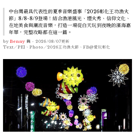
中台灣最具代表性的夏季音樂盛事「2026彰化王功漁火
節」8/8~8/9登場！結合漁港風光、煙火秀、信仰文化、
在地美食與潮流音樂，打造一場從白天玩到夜晚的濱海嘉
年華，完整攻略都在這一篇。
by
Benny
與
-
2026/08/07
更新
Text／PEI、Photo／2026王功漁火節、FB@愛玩彰化