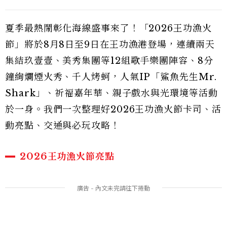
夏季最熱鬧彰化海線盛事來了！「2026王功漁火
節」將於8月8日至9日在王功漁港登場，連續兩天
集結玖壹壹、美秀集團等12組歌手樂團陣容、8分
鐘絢爛煙火秀、千人烤蚵，人氣IP「鯊魚先生Mr.
Shark」、祈福嘉年華、親子戲水與光環境等活動
於一身。我們一次整理好2026王功漁火節卡司、活
動亮點、交通與必玩攻略！
2026王功漁火節亮點