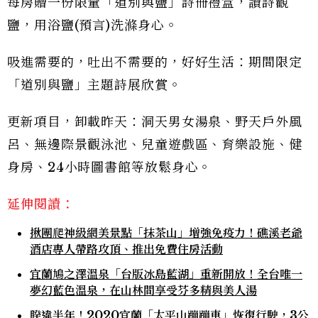
每房贈一份限量「道別與鹽」詩冊禮盒，讀詩觀
鹽，用浴鹽(預言)洗滌身心。
吸進需要的，吐出不需要的，好好生活：期間限定
「道別與鹽」主題詩展欣賞。
更新項目，卸載昨天：洞天男女湯泉、野天戶外風
呂、無邊際景觀泳池、兒童遊戲區、育樂設施、健
身房、24小時圖書館等放鬆身心。
延伸閱讀：
揪團爬神級網美景點「抹茶山」增強免疫力！礁溪老爺
酒店專人帶路攻頂、推出免費住房活動
宜蘭鳩之澤溫泉「台版冰島藍湖」重新開放！全台唯一
夢幻藍色溫泉，在山林間享受芬多精與美人湯
睽違半年！2020宜蘭「太平山蹦蹦車」恢復行駛，3公