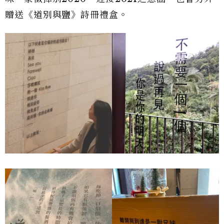
贈送《道別與鹽》詩冊禮盒。