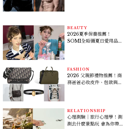
Sadie Sink
BEAUTY
2026夏季保養推薦！
SOMI全昭彌夏日愛用品公
開，防曬、護髮、止汗、頭
皮保養10款好物一次看
FASHION
2026 父親節禮物推薦！商
務爸爸必收皮件、包款與鞋
履一次看
RELATIONSHIP
心理測驗｜旅行心理學！測
測去什麼景點玩 會為你帶來