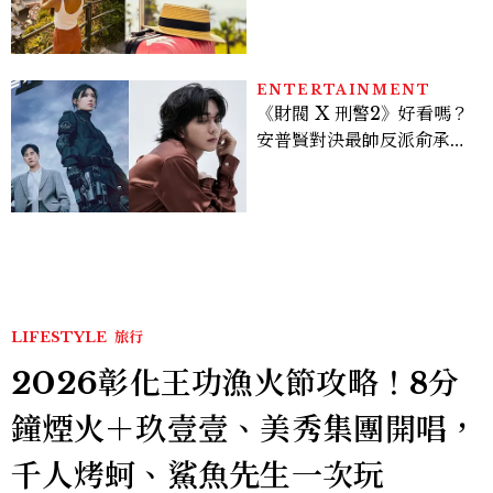
好運
ENTERTAINMENT
《財閥 X 刑警2》好看嗎？
安普賢對決最帥反派俞承
豪，鄭恩彩接棒女主，開專
機、刷黑卡，用錢輾壓罪犯
的陳利手回來了，這次能玩
多大？
LIFESTYLE
旅行
2026彰化王功漁火節攻略！8分
鐘煙火＋玖壹壹、美秀集團開唱，
千人烤蚵、鯊魚先生一次玩