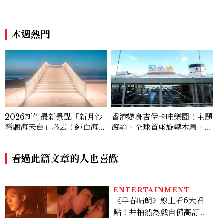
本週熱門
2026新竹最新景點「新月沙
香港變身吉伊卡哇樂園！主題
灣聽海天台」必去！純白海景
渡輪、全球首座旋轉木馬、限
地標、入夜變身發光豎琴，3
定御守萌翻2026暑假
大順遊景點一次看
看過此篇文章的人也喜歡
ENTERTAINMENT
《早春晴朗》線上看6大看
點！井柏然為戲自備高訂，