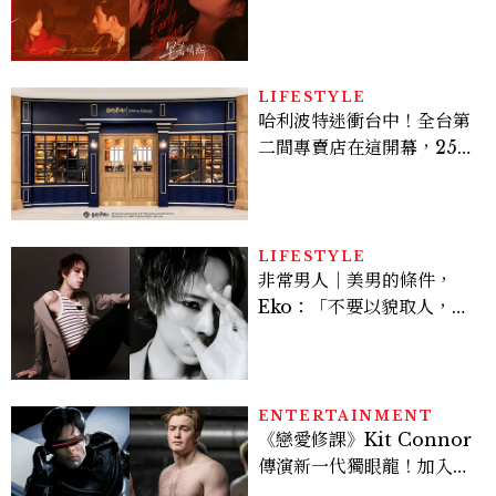
孫千苦等地下戀轉正，雨夜
激吻獲讚慾感天花板
LIFESTYLE
哈利波特迷衝台中！全台第
二間專賣店在這開幕，25週
年限定周邊、托特包太值得
入手
LIFESTYLE
非常男人｜美男的條件，
Eko：「不要以貌取人，內
在與外在同樣重要。」
ENTERTAINMENT
《戀愛修課》Kit Connor
傳演新一代獨眼龍！加入新
版《X戰警》，可望搭檔