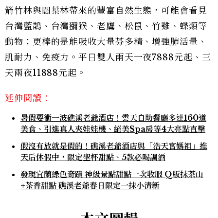
箭竹林與闊葉林帶來的豐富自然生態，可能會看見
台灣藍鵲、台灣獼猴、老鷹、松鼠、竹雞、蝶類等
動物；更棒的是能吸收大量芬多精、增強肺活量、
肌耐力、免疫力。平日雙人兩天一夜7888元起、三
天兩夜11888元起。
延伸閱讀：
暑假要衝一波礁溪老爺酒店！雲天自助餐廳多達160道
美食、引進真人夾娃娃機、絕美Spa房等4大亮點直擊
假沒有放就是假的！礁溪老爺酒店與「浩天宮媽祖」推
天后休假中，限定聖杯甜點、5款必喝調酒
發現宜蘭綠色奇蹟 神級景點甜點一次收服 Q版抹茶山
+茶香甜點 礁溪老爺春日限定一抹小清新