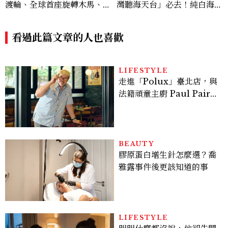
渡輪、全球首座旋轉木馬、限
灣聽海天台」必去！純白海景
定御守萌翻2026暑假
地標、入夜變身發光豎琴，3
大順遊景點一次看
看過此篇文章的人也喜歡
LIFESTYLE
走進「Polux」臺北店，與
法籍頑童主廚 Paul Pairet
對談：「我不做妥協的美
味」
BEAUTY
膠原蛋白增生針怎麼選？喬
雅露事件後更該知道的事
LIFESTYLE