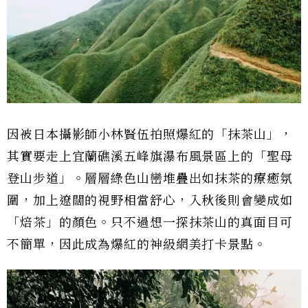
因被日本攝影師小林賢伍拍照爆紅的「抹茶山」，
其實要走上宜蘭礁溪五峰旗瀑布風景區上的「聖母
登山步道」。層層綠色山巒堆疊出如抹茶的療癒氛
圍，加上遼闊的視野相當舒心，入秋後則會變成如
「焙茶」的顏色。只不過想一探抹茶山的真面目可
不簡單，因此成為爆紅的神級網美打卡景點。