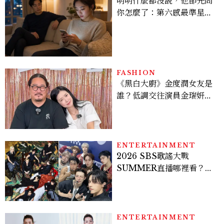
明明什麼都沒說，他卻先問
你怎麼了：第六感最準星座
TOP3，巨蟹座連語氣都有
感，這星座根本瞞不住
FASHION
《黑白大廚》金度潤女友是
誰？低調交往演員金瑞妍、
曾出演《少年法庭》，私下
極簡風穿搭是日常範本！
ENTERTAINMENT
2026 SBS歌謠大戰
SUMMER直播哪裡看？
Stray Kids、ATEEZ等
28組卡司、線上播出時間一
次看
ENTERTAINMENT