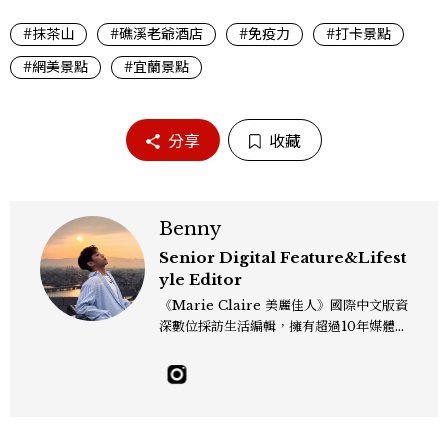
#抹茶山
#礁溪老爺酒店
#免疫力
#打卡景點
#網美景點
#宜蘭景點
分享
收藏
Benny
Senior Digital Feature&Lifest
yle Editor
《Marie Claire 美麗佳人》國際中文版資
深數位採訪生活編輯，擁有超過10年媒體與
編輯實務經驗。目前專注及深耕於全球各地
飯店、奢華旅宿、旅遊景點、航空等領域，
另涉獵3C家電、居家生活範疇，具備實測
開箱與趨勢剖析能力。 曾擔任即時新聞編
輯、時尚鐘錶線記者，擅長以精闢觀點挖掘