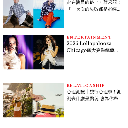
走在演員的路上，蒲禾菲：
「一次次的失敗都是必經過
程，必須要經過那些練習，
才能做得好。」
ENTERTAINMENT
2026 Lollapalooza
Chicago四大亮點總盤
點， JENNIE、 CORTIS
登台，K-POP擄獲全球！
RELATIONSHIP
心理測驗｜旅行心理學！測
測去什麼景點玩 會為你帶來
好運