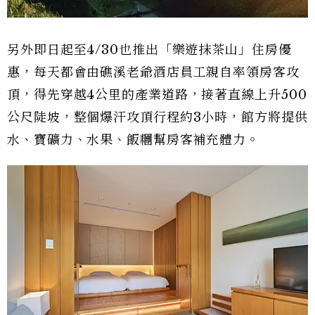
另外即日起至4/30也推出「樂遊抹茶山」住房優
惠，每天都會由礁溪老爺酒店員工親自率領房客攻
頂，得先穿越4公里的產業道路，接著直線上升500
公尺陡坡，整個爆汗攻頂行程約3小時，館方將提供
水、寶礦力、水果、飯糰幫房客補充體力。