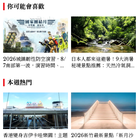
獨特角度，採訪足跡遍及馬爾地夫、紐西
你可能會喜歡
蘭、瑞士、德國、瑞典、亞洲主要城市，合
作品牌包含Aman、Four Seasons、Ca
pella、Mandarin Oriental、JOAL
I、Raffles、Banyan Tree、IHG、Ma
rriott等頂級飯店集團。 策劃並執行超過7
0篇深度專題「MC開房間」、260 篇以上
「玩咖懶人包」盤點類文章，致力用專業視
角提供讀者最新話題、兼具風格與實用的高
2026城鎮韌性防空演習，8/
日本人都來這避暑！9大消暑
品質生活旅遊靈感內容。 Contact：ben
7南部第一波，演習時間、可
秘境景點推薦：天然冷氣洞
ny_yang@mctw.com.tw
以出門嗎？罰款懶人包
穴、11度湧泉涼到要帶薄外套
本週熱門
香港變身吉伊卡哇樂園！主題
2026新竹最新景點「新月沙