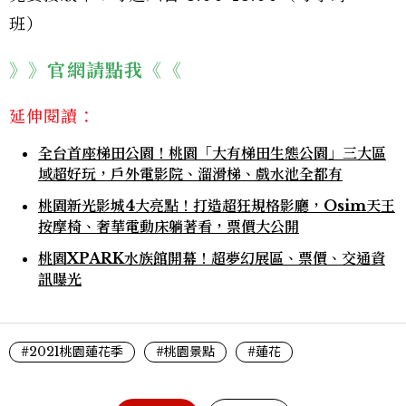
班）
》》官網請點我《《
延伸閱讀：
全台首座梯田公園！桃園「大有梯田生態公園」三大區
域超好玩，戶外電影院、溜滑梯、戲水池全都有
桃園新光影城4大亮點！打造超狂規格影廳，Osim天王
按摩椅、奢華電動床躺著看，票價大公開
桃園XPARK水族館開幕！超夢幻展區、票價、交通資
訊曝光
#2021桃園蓮花季
#桃園景點
#蓮花