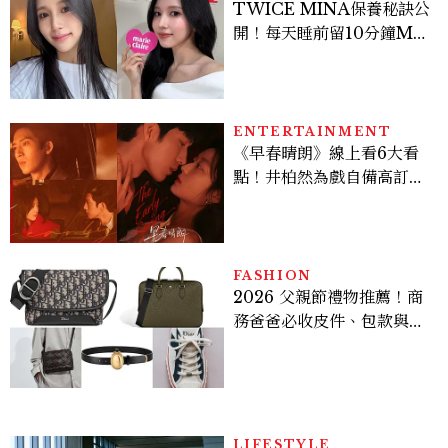
TWICE MINA保養秘訣公
開！每天睡前留10分鐘ME
TIME、定期皮拉提斯，6
個日常習慣養出牛奶肌
ENTERTAINMENT
《早春晴朗》線上看6大看
點！井柏然為戲自備高訂，
孫千苦等地下戀轉正，雨夜
激吻獲讚慾感天花板
FASHION
2026 父親節禮物推薦！商
務爸爸必收皮件、包款與鞋
履一次看
LIFESTYLE