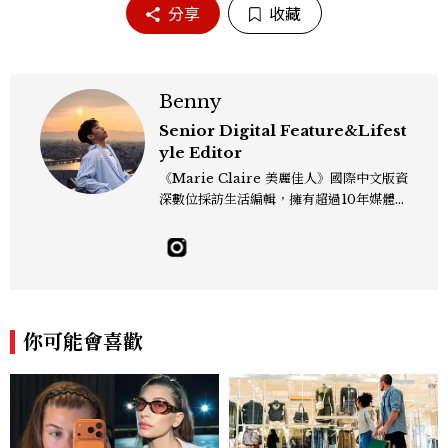
分享
收藏
Benny
Senior Digital Feature&Lifest
yle Editor
《Marie Claire 美麗佳人》國際中文版資
深數位採訪生活編輯，擁有超過10年媒體與
編輯實務經驗。目前專注及深耕於全球各地
飯店、奢華旅宿、旅遊景點、航空等領域，
另涉獵3C家電、居家生活範疇，具備實測
開箱與趨勢剖析能力。 曾擔任即時新聞編
輯、時尚鐘錶線記者，擅長以精闢觀點挖掘
獨特角度，採訪足跡遍及馬爾地夫、紐西
你可能會喜歡
蘭、瑞士、德國、瑞典、亞洲主要城市，合
作品牌包含Aman、Four Seasons、Ca
pella、Mandarin Oriental、JOAL
I、Raffles、Banyan Tree、IHG、Ma
rriott等頂級飯店集團。 策劃並執行超過7