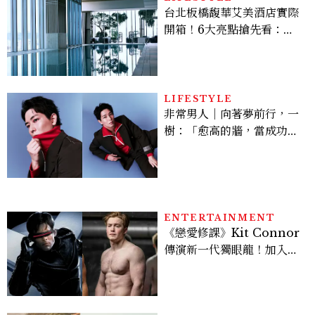
台北板橋馥華艾美酒店實際
開箱！6大亮點搶先看：新
北最新旅宿地標、高空泳
池、客房藏奢華細節
LIFESTYLE
非常男人｜向著夢前行，一
樹：「愈高的牆，當成功爬
上去的那一刻，就愈有成就
感。」
ENTERTAINMENT
《戀愛修課》Kit Connor
傳演新一代獨眼龍！加入新
版《X戰警》，可望搭檔
Sadie Sink