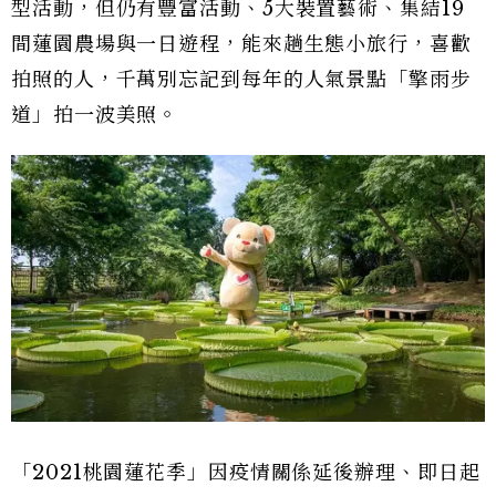
型活動，但仍有豐富活動、5大裝置藝術、集結19
間蓮園農場與一日遊程，能來趟生態小旅行，喜歡
拍照的人，千萬別忘記到每年的人氣景點「擎雨步
道」拍一波美照。
「2021桃園蓮花季」因疫情關係延後辦理、即日起