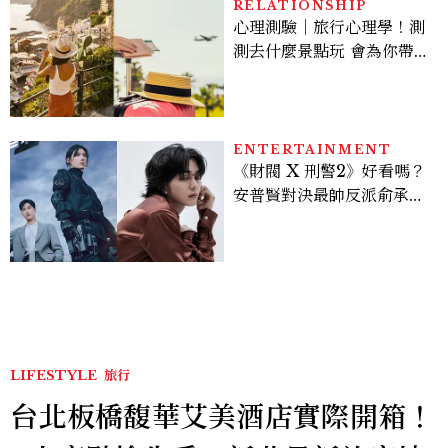
RELATIONSHIP
心理測驗｜旅行心理學！測
測去什麼景點玩 會為你帶來
好運
ENTERTAINMENT
《財閥 X 刑警2》好看嗎？
安普賢對決最帥反派俞承
豪，鄭恩彩接棒女主，開專
機、刷黑卡，用錢輾壓罪犯
的陳利手回來了，這次能玩
多大？
LIFESTYLE
旅行
台北板橋馥華艾美酒店實際開箱！