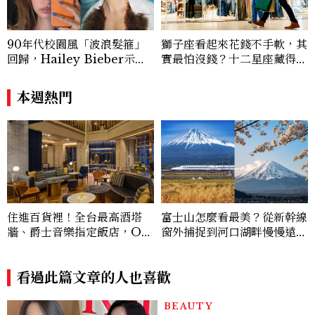
0篇深度專題「MC開房間」、260 篇以上
「玩咖懶人包」盤點類文章，致力用專業視
角提供讀者最新話題、兼具風格與實用的高
90年代校園風「波浪髮箍」
獅子座看起來花錢不手軟，其
品質生活旅遊靈感內容。 Contact：ben
回歸，Hailey Bieber示範
實最怕沒錢？十二星座藏得最
ny_yang@mctw.com.tw
如何戴得時髦：這款Miu Mi
深的金錢焦慮，「這星座」比
u髮箍未開賣先爆紅！
價半天，最後卻買最貴的
本週熱門
住進百貨裡！全台最高酒塔
富士山怎麼看最美？從新幹線
牆、爵士音樂指定飯店，OK
窗外捕捉到河口湖畔慢慢遠
U Hotel 歐酷酒店帶你打開
眺，四季風景值得再訪
另一種台中旅行
看過此篇文章的人也喜歡
BEAUTY