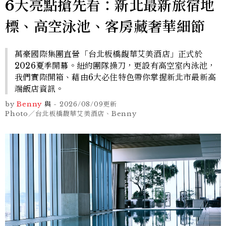
6大亮點搶先看：新北最新旅宿地
標、高空泳池、客房藏奢華細節
萬豪國際集團直營「台北板橋馥華艾美酒店」正式於
2026夏季開幕。紐約團隊操刀，更設有高空室內泳池，
我們實際開箱、藉由6大必住特色帶你掌握新北市最新高
端飯店資訊。
by
Benny
與
-
2026/08/09
更新
Photo／台北板橋馥華艾美酒店、Benny