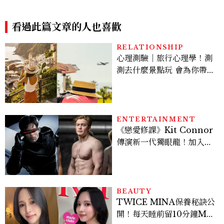
U Hotel 歐酷酒店帶你打開
色房、柯南下午茶、限定特典
另一種台中旅行
進入推理世界
看過此篇文章的人也喜歡
RELATIONSHIP
心理測驗｜旅行心理學！測
測去什麼景點玩 會為你帶來
好運
ENTERTAINMENT
《戀愛修課》Kit Connor
傳演新一代獨眼龍！加入新
版《X戰警》，可望搭檔
Sadie Sink
BEAUTY
TWICE MINA保養秘訣公
開！每天睡前留10分鐘ME