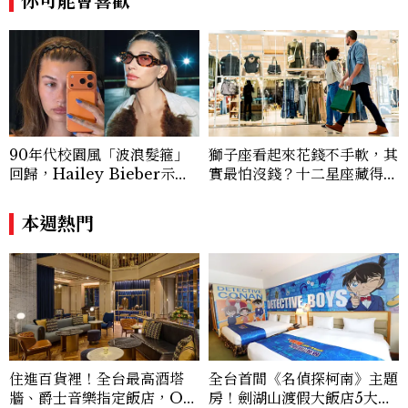
你可能會喜歡
蘭、瑞士、德國、瑞典、亞洲主要城市，合
作品牌包含Aman、Four Seasons、Ca
pella、Mandarin Oriental、JOAL
I、Raffles、Banyan Tree、IHG、Ma
rriott等頂級飯店集團。 策劃並執行超過7
0篇深度專題「MC開房間」、260 篇以上
「玩咖懶人包」盤點類文章，致力用專業視
角提供讀者最新話題、兼具風格與實用的高
90年代校園風「波浪髮箍」
獅子座看起來花錢不手軟，其
品質生活旅遊靈感內容。 Contact：ben
回歸，Hailey Bieber示範
實最怕沒錢？十二星座藏得最
ny_yang@mctw.com.tw
如何戴得時髦：這款Miu Mi
深的金錢焦慮，「這星座」比
u髮箍未開賣先爆紅！
價半天，最後卻買最貴的
本週熱門
住進百貨裡！全台最高酒塔
全台首間《名偵探柯南》主題
牆、爵士音樂指定飯店，OK
房！劍湖山渡假大飯店5大角