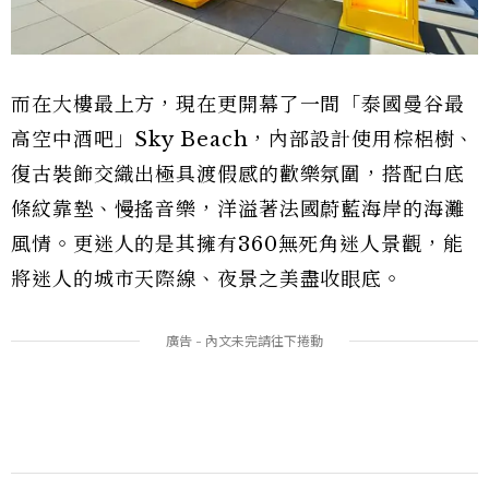
而在大樓最上方，現在更開幕了一間「泰國曼谷最
高空中酒吧」Sky Beach，內部設計使用棕梠樹、
復古裝飾交織出極具渡假感的歡樂氛圍，搭配白底
條紋靠墊、慢搖音樂，洋溢著法國蔚藍海岸的海灘
風情。更迷人的是其擁有360無死角迷人景觀，能
將迷人的城市天際線、夜景之美盡收眼底。