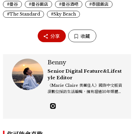
#曼谷
#曼谷飯店
#曼谷酒吧
#泰國飯店
#The Standard
#Sky Beach
分享
收藏
Benny
Senior Digital Feature&Lifest
yle Editor
《Marie Claire 美麗佳人》國際中文版資
深數位採訪生活編輯，擁有超過10年媒體與
編輯實務經驗。目前專注及深耕於全球各地
飯店、奢華旅宿、旅遊景點、航空等領域，
另涉獵3C家電、居家生活範疇，具備實測
開箱與趨勢剖析能力。 曾擔任即時新聞編
輯、時尚鐘錶線記者，擅長以精闢觀點挖掘
獨特角度，採訪足跡遍及馬爾地夫、紐西