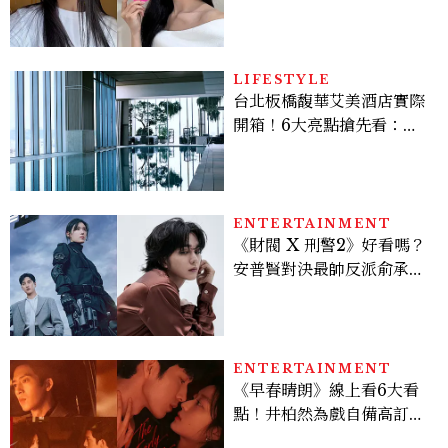
TIME、定期皮拉提斯，6
個日常習慣養出牛奶肌
LIFESTYLE
台北板橋馥華艾美酒店實際
開箱！6大亮點搶先看：新
北最新旅宿地標、高空泳
池、客房藏奢華細節
ENTERTAINMENT
《財閥 X 刑警2》好看嗎？
安普賢對決最帥反派俞承
豪，鄭恩彩接棒女主，開專
機、刷黑卡，用錢輾壓罪犯
的陳利手回來了，這次能玩
多大？
ENTERTAINMENT
《早春晴朗》線上看6大看
點！井柏然為戲自備高訂，
孫千苦等地下戀轉正，雨夜