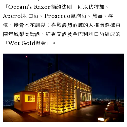
「Occam's Razor簡約法則」則以伏特加、
Aperol利口酒、Prosecco氣泡酒、黑莓、檸
檬、接骨木花調製；喜歡濃烈酒感的人推薦選擇由
陳年鳳梨蘭姆酒、紅香艾酒及金巴利利口酒組成的
「Wet Gold濕金」。