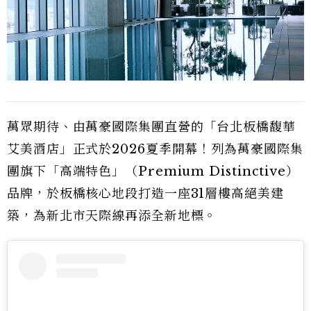
萬眾期待、由萬豪國際集團直營的「台北板橋馥華
艾美酒店」正式於2026夏季開幕！列為萬豪國際集
團旗下「高端特色」（Premium Distinctive）
品牌，於板橋核心地段打造一座31層樓高絕美建
築，為新北市天際線再添全新地標。