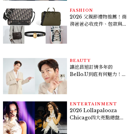
FASHION
2026 父親節禮物推薦！商
務爸爸必收皮件、包款與鞋
履一次看
BEAUTY
讓池昌旭訂情多年的
Bello.U到底有何魅力！揭
密男神發光乳霜～「肽光透
亮緊緻霜」如何打造日不落
的透亮肌，熬夜拍戲不顯疲
倦感，超神！
ENTERTAINMENT
2026 Lollapalooza
Chicago四大亮點總盤
點， JENNIE、 CORTIS
登台，K-POP擄獲全球！