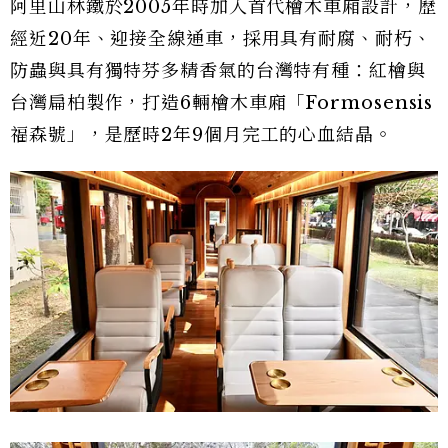
阿里山林鐵於2005年時加入首代檜木車廂設計，歷
經近20年、迎接全線通車，採用具有耐腐、耐朽、
防蟲與具有獨特芬多精香氣的台灣特有種：紅檜與
台灣扁柏製作，打造6輛檜木車廂「Formosensis
福森號」，是歷時2年9個月完工的心血結晶。