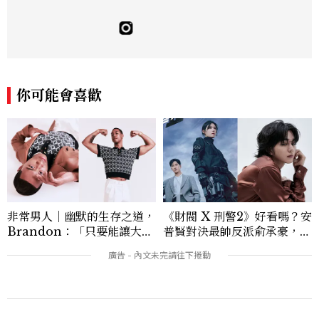
編輯實務經驗。目前專注及深耕於全球各地
飯店、奢華旅宿、旅遊景點、航空等領域，
另涉獵3C家電、居家生活範疇，具備實測
開箱與趨勢剖析能力。 曾擔任即時新聞編
輯、時尚鐘錶線記者，擅長以精闢觀點挖掘
獨特角度，採訪足跡遍及馬爾地夫、紐西
你可能會喜歡
蘭、瑞士、德國、瑞典、亞洲主要城市，合
作品牌包含Aman、Four Seasons、Ca
pella、Mandarin Oriental、JOAL
I、Raffles、Banyan Tree、IHG、Ma
rriott等頂級飯店集團。 策劃並執行超過7
0篇深度專題「MC開房間」、260 篇以上
「玩咖懶人包」盤點類文章，致力用專業視
角提供讀者最新話題、兼具風格與實用的高
非常男人｜幽默的生存之道，
《財閥 X 刑警2》好看嗎？安
品質生活旅遊靈感內容。 Contact：ben
Brandon：「只要能讓大家
普賢對決最帥反派俞承豪，鄭
ny_yang@mctw.com.tw
笑，我們就有機會玩在一起，
恩彩接棒女主，開專機、刷黑
讓敵人成為朋友。」
卡，用錢輾壓罪犯的陳利手回
來了，這次能玩多大？