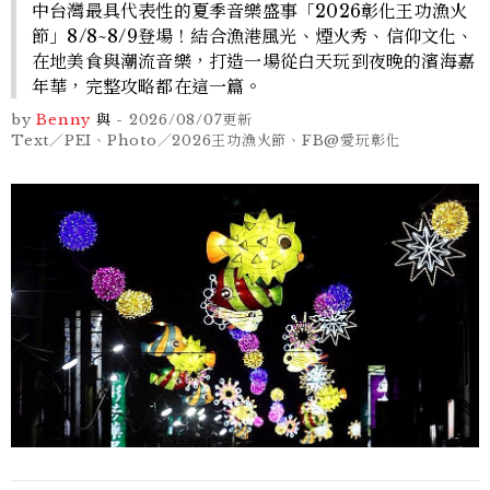
中台灣最具代表性的夏季音樂盛事「2026彰化王功漁火
節」8/8~8/9登場！結合漁港風光、煙火秀、信仰文化、
在地美食與潮流音樂，打造一場從白天玩到夜晚的濱海嘉
年華，完整攻略都在這一篇。
by
Benny
與
-
2026/08/07
更新
Text／PEI、Photo／2026王功漁火節、FB@愛玩彰化