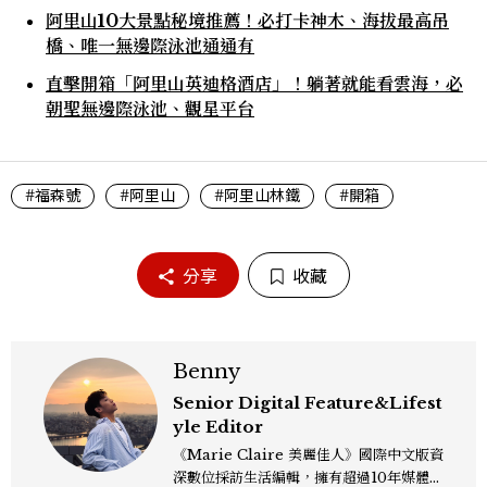
阿里山10大景點秘境推薦！必打卡神木、海拔最高吊
橋、唯一無邊際泳池通通有
直擊開箱「阿里山英迪格酒店」！躺著就能看雲海，必
朝聖無邊際泳池、觀星平台
#福森號
#阿里山
#阿里山林鐵
#開箱
分享
收藏
Benny
Senior Digital Feature&Lifest
yle Editor
《Marie Claire 美麗佳人》國際中文版資
深數位採訪生活編輯，擁有超過10年媒體與