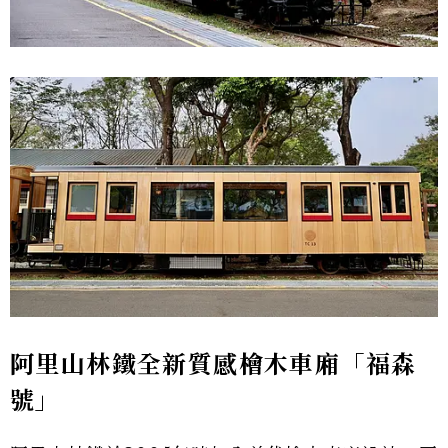
阿里山林鐵全新質感檜木車廂「福森
號」