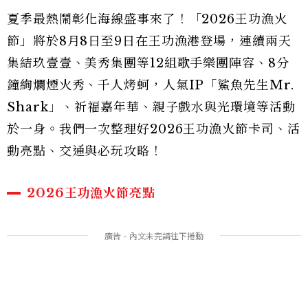
夏季最熱鬧彰化海線盛事來了！「2026王功漁火
節」將於8月8日至9日在王功漁港登場，連續兩天
集結玖壹壹、美秀集團等12組歌手樂團陣容、8分
鐘絢爛煙火秀、千人烤蚵，人氣IP「鯊魚先生Mr.
Shark」、祈福嘉年華、親子戲水與光環境等活動
於一身。我們一次整理好2026王功漁火節卡司、活
動亮點、交通與必玩攻略！
2026王功漁火節亮點