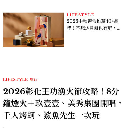
貞雙影后飆戲，線上看7大
看點懶人包
LIFESTYLE
2026中秋禮盒推薦40+品
牌！不想送月餅也有解，送
長輩、送客戶一次挑
LIFESTYLE
旅行
2026彰化王功漁火節攻略！8分
鐘煙火＋玖壹壹、美秀集團開唱，
千人烤蚵、鯊魚先生一次玩