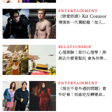
ENTERTAINMENT
《戀愛修課》Kit Connor
傳演新一代獨眼龍！加入新
版《X戰警》，可望搭檔
Sadie Sink
RELATIONSHIP
心理測驗｜旅行心理學！測
測去什麼景點玩 會為你帶來
好運
ENTERTAINMENT
《現在不是外遇的問題》意
外好看！抓偷吃反轉變命
案？金憓秀傳奇美腿被讚
爆、金智勳大秀腹肌，曹汝