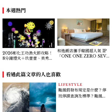
本週熱門
和逸飯店攜手韓國超人氣 IP
2026彰化王功漁火節攻略！
「ONE ONE ZERO SEVE
8分鐘煙火＋玖壹壹、美秀集
N」，打造療癒系快樂狗狗主
團開唱，千人烤蚵、鯊魚先生
題房！全台獨家客房、聯名好
一次玩
禮一次收藏
看過此篇文章的人也喜歡
LIFESTYLE
颱風假發布規定是什麼？停
班停課查詢及標準？颱風假
有薪水嗎、可否拒絕上班？