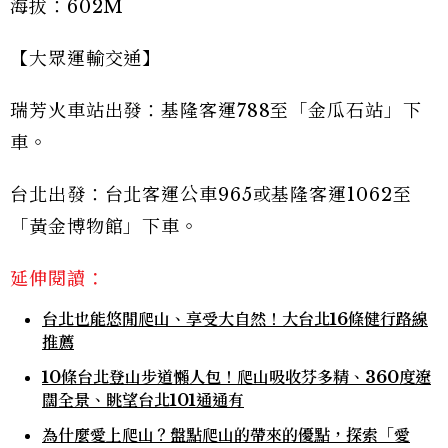
海拔：602M
【大眾運輸交通】
瑞芳火車站出發：基隆客運788至「金瓜石站」下
車。
台北出發：台北客運公車965或基隆客運1062至
「黃金博物館」下車。
延伸閱讀：
台北也能悠閒爬山、享受大自然！大台北16條健行路線
推薦
10條台北登山步道懶人包！爬山吸收芬多精、360度遼
闊全景、眺望台北101通通有
為什麼愛上爬山？盤點爬山的帶來的優點，探索「愛