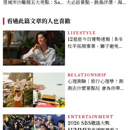
里城市沙雕展五大亮點：San
大必訪景點、跳島浮潛，海濱
-X人氣角色、16座拉拉熊沙
假期一次體驗
雕萌翻
看過此篇文章的人也喜歡
LIFESTYLE
12星座今日運勢速報｜8/6
牡羊拓展事業、獅子避免過
度借貸
RELATIONSHIP
心理測驗｜旅行心理學！測
測去什麼景點玩 會為你帶來
好運
ENTERTAINMENT
2026 SBS歌謠大戰
SUMMER直播哪裡看？