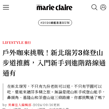
#2026裙襬澎澎RUN
LIFESTYLE
旅行
戶外咖來挑戰！新北瑞芳3條登山
步道推薦，入門新手到進階路線通
通有
在新北瑞芳，不只有九份老街可以逛，不只有芋圓可以
吃，還能來趟芬多精之旅。無論是爬山新手或登山能手，
鼻頭角、基隆山和茶壺山這三條路線，你都挑戰過了嗎？
by
美麗佳人編輯部
-
2024/09/16
更新