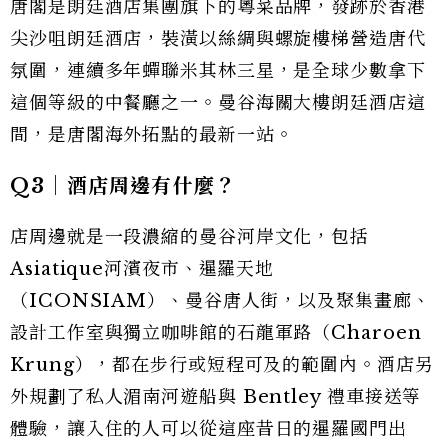
唐閣是朗廷酒店集團旗下的粵菜品牌，發跡於香港
尖沙咀朗廷酒店，裝潢以絲綢與螺旋樓梯營造唐代
氛圍，連續多年蟬聯米其林三星，是全球少數拿下
這個等級的中餐廳之一。曼谷海關大樓朗廷酒店這
間，是唐閣海外拓點的最新一站。
Q3｜酒店周邊有什麼？
店周邊就是一段濃縮的曼谷河岸文化，包括
Asiatique河濱夜市、暹羅天地
（ICONSIAM）、曼谷唐人街，以及聚集畫廊、
設計工作室與獨立咖啡館的石龍軍路（Charoen
Krung），都在步行或短程可及的範圍內。酒店另
外規劃了私人湄南河遊船與 Bentley 禮車接送等
體驗，讓入住的人可以從這座昔日的暹羅國門出