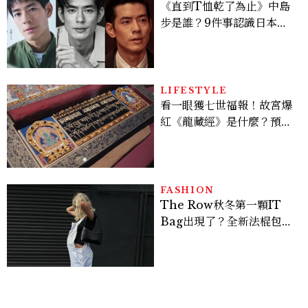
《直到T恤乾了為止》中島
步是誰？9件事認識日本
「昭和臉」男星：大文豪玄
孫、《地獄占星師》關鍵人
物
LIFESTYLE
看一眼獲七世福報！故宮爆
紅《龍藏經》是什麼？預約
＆參觀攻略一次看
FASHION
The Row秋冬第一顆IT
Bag出現了？全新法棍包
「Alma」，極簡控又要開
始排隊了