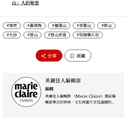
山」人的秘密
#瑞芳
#鼻頭角
#基隆山
#茶壺山
#爬山
#九份
#登山
#登山步道
#玩咖懶人包
分享
收藏
美麗佳人編輯部
編輯
美麗佳人編輯群 《Marie Claire》雜誌編
輯部專注於時尚、文化與當代女性議題的深
度呈現，致力打造兼具風格與觀點的內容敘
事。 團隊擅長核心議題企劃、內容策展與
跨平台整合，長期關注國際時代脈動與社會
趨勢，從文化觀察出發，挖掘具有啟發性的