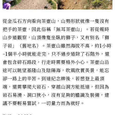
從金瓜石方向看向茶壺山，山勢形狀就像一隻沒有
把手的茶壺，因此俗稱「無耳茶壺山」。若從報時
山步道觀察，山頂像隻坐臥的獅子，又有別名「獅
子岩」（舊地名）。茶壺山雖然海拔不高，約1小時
~1個半小時就能走完，只不過步道除了石階外，還
會包含碎石路段，行走時需要格外小心。茶壺山沿
途可以眺望基隆山及陰陽海，吹風欣賞美景，能忘
卻一路上的辛苦。到達紀念牌後，若想登上最頂
端，還需攀爬大岩石、穿越山洞方能抵達，但因為
岩石易滑、洞口狹小，沒有足夠的膽識及裝備，建
議不要輕易嘗試，一切量力而為就好。