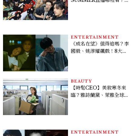
Stray Kids、ATEEZ等
28組卡司、線上播出時間一
次看
ENTERTAINMENT
《成名在望》值得追嗎？李
國毅、姚淳耀飆戲！8大看
點與網友殘酷評價：節奏太
慢、犯人太好猜？
BEAUTY
【時髦CEO】美妝寒冬來
臨？雅詩蘭黛、萊雅全球裁
員＋關閉官網，下一步計畫
曝光
ENTERTAINMENT