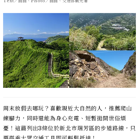
Text／圓圓、Photo／圓圓、交通部觀光署
周末放假去哪玩？喜歡親近大自然的人，推薦爬山
練腳力，同時還能為身心充電、短暫拋開世俗煩
憂！這篇列出3條位於新北市瑞芳區的步道路線，只
要搭乘大眾交通工具即可輕鬆抵達！