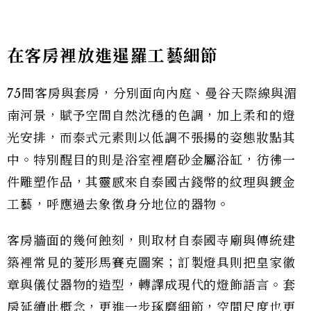
在客房裡放進暹羅工藝細節
75間客房與套房，分別面向內庭、曼谷天際線與湄
南河景，賦予空間自然沈穩的色調，加上柔和的燈
光安排，而泰式元素則以低調不張揚的姿態妝點其
中。特別醒目的則是浴室裡磨砂金屬浴缸，彷彿一
件雕塑作品，其靈感來自泰國古錢幣的紋理與鍍金
工藝，呼應過去象徵身分地位的器物。
客房牆面的幾何蝕刻，則取材自泰國寺廟與傳統建
築裡常見的菱形馬賽克圖案；訂製燈具則把皇家徽
章與儀仗器物的造型，轉譯成現代的燈飾語言。套
房延續此概念，更進一步琢磨細節，空間尺度也更