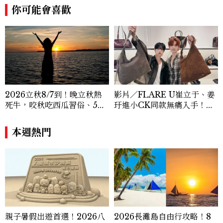
你可能會喜歡
女性故事與價值觀；同時以細膩的美學語言
與敘事張力，轉化為兼具視覺風格與思想深
度的內容。 《Marie Claire》始終以敏銳
視角與編輯直覺，引領讀者探索女性多元面
貌與生活品味風格的無限可能。
2026立秋8/7到！晚立秋熱
影片／FLARE U崔立于、姜
死牛，咬秋吃西瓜習俗、5大
玗進小CK同款無痛入手！身
禁忌與吉時懶人包
上這款CHARLES & KEIT
H大包好燒
本週熱門
親子暑假出遊首選！2026八
2026長灘島自由行攻略！8