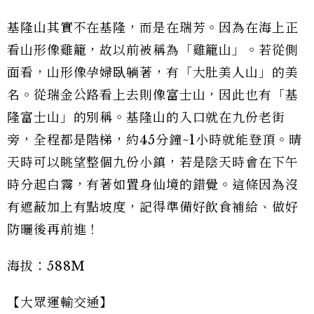
基隆山其實不在基隆，而是在瑞芳。因為在海上正
看山形像雞籠，故以前被稱為「雞籠山」。若從側
面看，山形像孕婦臥躺著，有「大肚美人山」的美
名。從瑞金公路看上去則像富士山，因此也有「基
隆富士山」的別稱。基隆山的入口就在九份老街
旁，全程都是階梯，約45分鐘~1小時就能登頂。晴
天時可以眺望整個九份小鎮，若是陰天時會在下午
時分起白霧，有著如置身仙境的錯覺。這條因為沒
有遮蔽加上有點坡度，記得準備好飲食補給、做好
防曬後再前進！
海拔：588M
【大眾運輸交通】