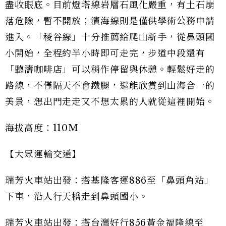
盡收眼底。目前燈塔線岩層石風化嚴重，有土石崩
落危險，暫不開放；濱海線則是僅供學術公務申請
進入。「稜谷線」十分推薦給爬山新手，從鼻頭國
小開始，全程約半小時即可走完，步道中段還有
「聽濤咖啡店」可以稍作停留與休憩。輕鬆好走的
路線，不僅隔天不會鐵腿，還能欣賞到山海合一的
美景，想出門走走又不想太累的人就從這裡開始。
海拔高度：110M
【大眾運輸交通】
瑞芳火車站出發：搭基隆客運886至「鼻頭角站」
下車，沿人行天橋走到鼻頭國小。
瑞芳火車站出發：搭台灣好行856黃金福隆線至