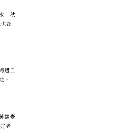
水，秋
1也都
海邊丘
地。
黃鶴臺
愛好者