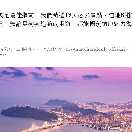
包是最佳指南！我們精選12大必去景點、道地8道
訊。無論是初次造訪或重遊，都能暢玩這座魅力
國觀光公社、고래사어묵、부평종합시장、IG@matchandeul_official、
zza