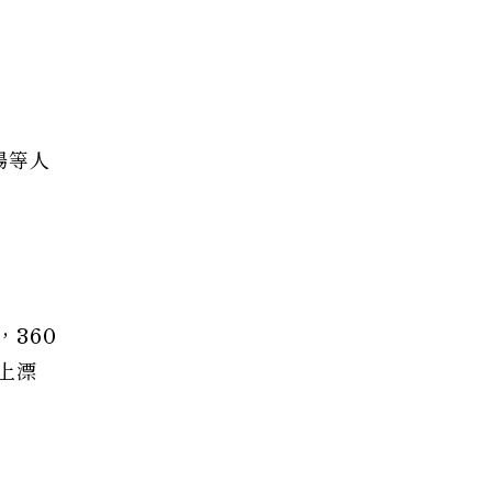
場等人
360
上漂