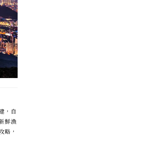
建，自
新鮮漁
攻略，