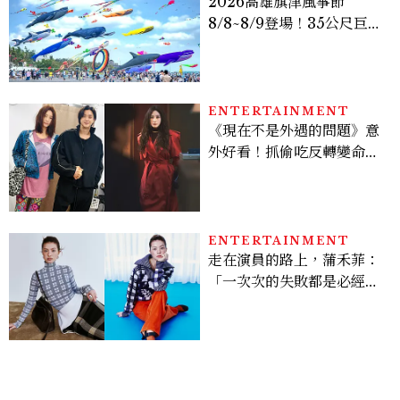
2026高雄旗津風箏節
8/8~8/9登場！35公尺巨大
鯨魚首度放飛、豐富親子活
動時間懶人包
ENTERTAINMENT
《現在不是外遇的問題》意
外好看！抓偷吃反轉變命
案？金憓秀傳奇美腿被讚
爆、金智勳大秀腹肌，曹汝
貞雙影后飆戲，線上看7大
看點懶人包
ENTERTAINMENT
走在演員的路上，蒲禾菲：
「一次次的失敗都是必經過
程，必須要經過那些練習，
才能做得好。」