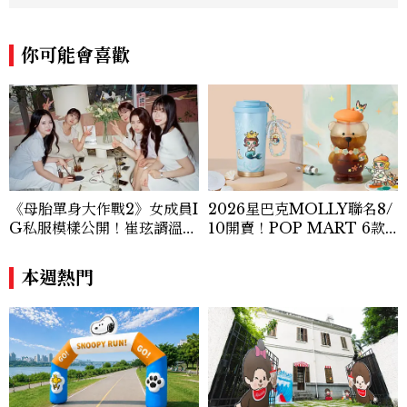
w.com.tw
你可能會喜歡
《母胎單身大作戰2》女成員I
2026星巴克MOLLY聯名8/
G私服模樣公開！崔玹諝溫柔
10開賣！POP MART 6款
系歐膩粉絲飆漲、金秀炫竟是
杯袋價格、草莓布蕾星冰樂一
低調千金？
次看
本週熱門