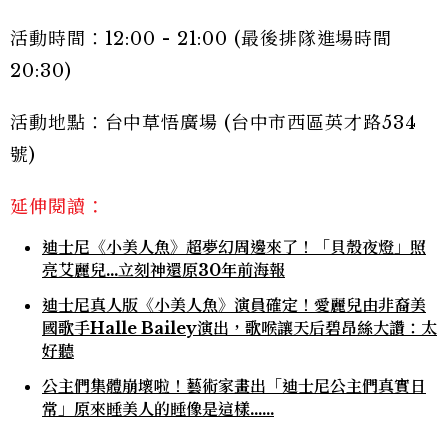
活動時間：12:00 - 21:00 (最後排隊進場時間
20:30)
活動地點：台中草悟廣場 (台中市西區英才路534
號)
延伸閱讀：
迪士尼《小美人魚》超夢幻周邊來了！「貝殼夜燈」照
亮艾麗兒…立刻神還原30年前海報
迪士尼真人版《小美人魚》演員確定！愛麗兒由非裔美
國歌手Halle Bailey演出，歌喉讓天后碧昂絲大讚：太
好聽
公主們集體崩壞啦！藝術家畫出「迪士尼公主們真實日
常」原來睡美人的睡像是這樣......