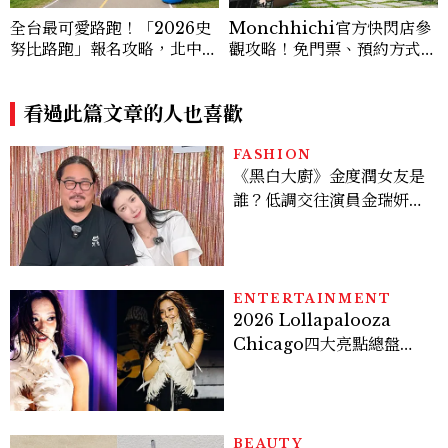
全台最可愛路跑！「2026史
Monchhichi官方快閃店參
努比路跑」報名攻略，北中南
觀攻略！免門票、預約方式、
3場次、物資包開箱、限定周
必買清單、見面會時段一次看
邊一次看
看過此篇文章的人也喜歡
FASHION
《黑白大廚》金度潤女友是
誰？低調交往演員金瑞妍、
曾出演《少年法庭》，私下
極簡風穿搭是日常範本！
ENTERTAINMENT
2026 Lollapalooza
Chicago四大亮點總盤
點， JENNIE、 CORTIS
登台，K-POP擄獲全球！
BEAUTY