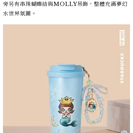
旁另有串珠蝴蝶結與MOLLY吊飾，整體充滿夢幻
水世界氛圍。