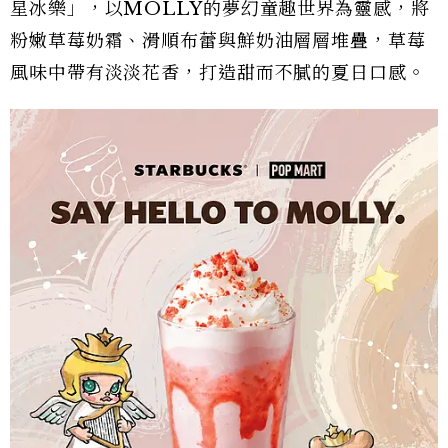
星冰樂」，以MOLLY的夢幻童趣世界為靈感，將
粉嫩草莓奶霜、滑順布蕾與鮮奶油層層堆疊，草莓
風味中帶有淡淡花香，打造甜而不膩的夏日口感。