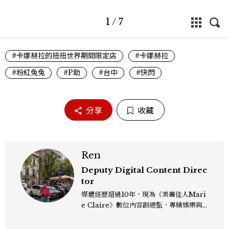
1
/
7
#卡娜赫拉的扭扭世界期間限定店
#卡娜赫拉
#粉紅兔兔
#P助
#台中
#快閃
分享
收藏
Ren
Deputy Digital Content Direc
tor
媒體經歷超過10年，現為《美麗佳人Mari
e Claire》數位內容副總監，專精娛樂與
生活風格領域，處理國內外名人消息、頒獎
典禮與大型內容企劃。 ren_chen@mct