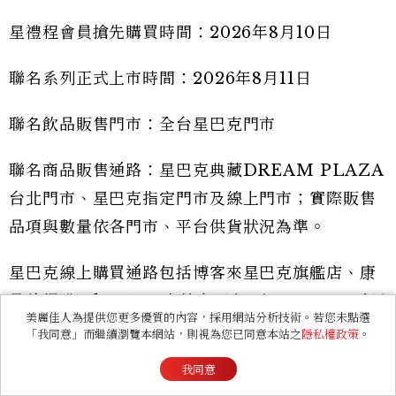
星禮程會員搶先購買時間：2026年8月10日
聯名系列正式上市時間：2026年8月11日
聯名飲品販售門市：全台星巴克門市
聯名商品販售通路：星巴克典藏DREAM PLAZA
台北門市、星巴克指定門市及線上門市；實際販售
品項與數量依各門市、平台供貨狀況為準。
星巴克線上購買通路包括博客來星巴克旗艦店、康
是美網購eshop星巴克線上門市、7-ELEVEN i預
美麗佳人為提供您更多優質的內容，採用網站分析技術。若您未點選
購星巴克品牌館，以及Yahoo購物中心星巴克旗艦
「我同意」而繼續瀏覽本網站，則視為您已同意本站之
隱私權政策
。
店。所有商品皆為限量販售，售完為止。
我同意