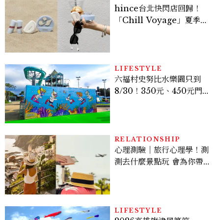
hince台北快閃店回歸！
「Chill Voyage」夏季限
定系列登場，夢幻海洋藍空
間、限定彩妝、DIY吊飾一
次體驗
LIFESTYLE
六福村史努比水樂園只到
8/30！350元、450元門票
優惠一次看，必拍造景、
SNOOPY美食可愛登場
RELATIONSHIP
心理測驗｜旅行心理學！測
測去什麼景點玩 會為你帶來
好運
LIFESTYLE