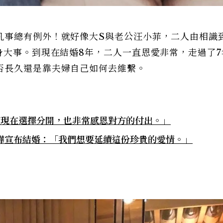
凡事總有例外！就好像大S與老公汪小菲，二人由相識
身大事。到現在結婚8年，二人一直恩愛非常，走過了7
否長久還是靠夫婦自己如何去維繫。
使現在選擇分開，也非常感恩對方的付出。」
俊曄宣布結婚：「我們想要延續這份珍貴的愛情。」