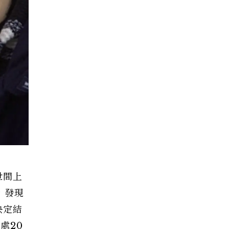
世間上
，發現
決定結
處20