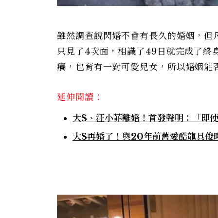
雖然調查說閃婚不會有長久的婚姻，但
只見了4次面，相識了49日就完成了終
癢，也育有一對可愛兒女，所以婚姻能
延伸閱讀：
大S、汪小菲離婚！首發聲明：「即
大S再婚了！與20年前舊愛酷龍具