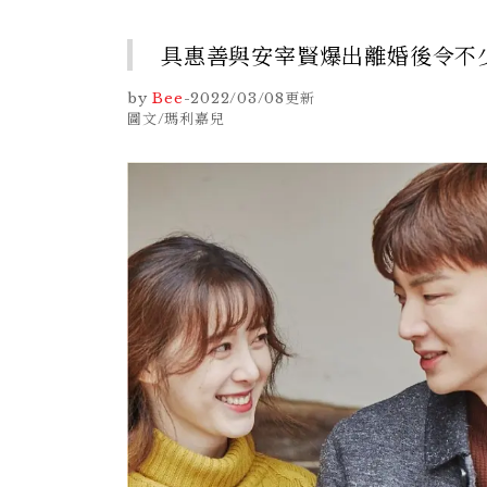
具惠善與安宰賢爆出離婚後令不
by
Bee
-
2022/03/08
更新
圖文/瑪利嘉兒