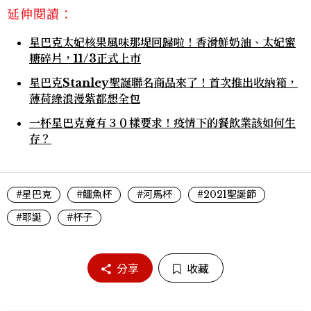
延伸閱讀：
星巴克太妃核果風味那堤回歸啦！香滑鮮奶油、太妃蜜
糖碎片，11/3正式上市
星巴克Stanley聖誕聯名商品來了！首次推出收納箱，
薄荷綠浪漫紫都想全包
一杯星巴克竟有３０樣要求！疫情下的餐飲業該如何生
存？
#星巴克
#鱷魚杯
#河馬杯
#2021聖誕節
#耶誕
#杯子
分享
收藏