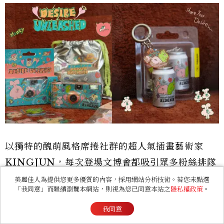
以獨特的醜萌風格席捲社群的超人氣插畫藝術家
KINGJUN，每次登場文博會都吸引眾多粉絲排隊
朝聖，今年KINGJUN以「慾望世界」為主題推出
美麗佳人為提供您更多優質的內容，採用網站分析技術。若您未點選
「我同意」而繼續瀏覽本網站，則視為您已同意本站之
隱私權政策
。
全新作品、展覽限定收藏、拉霸機，包括限量500
我同意
組「慾望限定濾鏡即可拍套組」、易開罐悠遊卡、