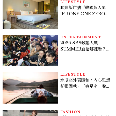
LIFESTYLE
和逸飯店攜手韓國超人氣
IP「ONE ONE ZERO
SEVEN」，打造療癒系快
樂狗狗主題房！全台獨家客
房、聯名好禮一次收藏
ENTERTAINMENT
2026 SBS歌謠大戰
SUMMER直播哪裡看？
Stray Kids、ATEEZ等
28組卡司、線上播出時間一
次看
LIFESTYLE
水瓶座外表隨和，內心思想
卻很固執，「這星座」嘴上
說都可以，最後還是照自己
的方式選！12星座最難被改
變的一面
FASHION