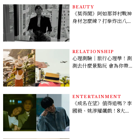
BEAUTY
《莫得閒》阿如那莽村戰神
身材怎麼練？打拳炸出八塊
腹肌，HYROX挑戰也沒錯
過
RELATIONSHIP
心理測驗｜旅行心理學！測
測去什麼景點玩 會為你帶來
好運
ENTERTAINMENT
《成名在望》值得追嗎？李
國毅、姚淳耀飆戲！8大看
點與網友殘酷評價：節奏太
慢、犯人太好猜？