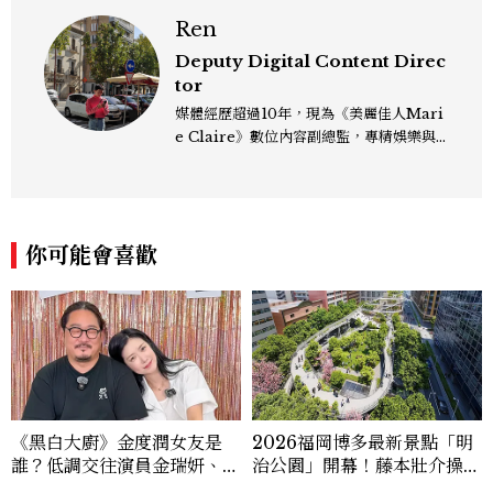
Ren
Deputy Digital Content Direc
tor
媒體經歷超過10年，現為《美麗佳人Mari
e Claire》數位內容副總監，專精娛樂與
生活風格領域，處理國內外名人消息、頒獎
典禮與大型內容企劃。 ren_chen@mct
w.com.tw
你可能會喜歡
《黑白大廚》金度潤女友是
2026福岡博多最新景點「明
誰？低調交往演員金瑞妍、曾
治公園」開幕！藤本壯介操刀
出演《少年法庭》，私下極簡
設計，7大餐廳美食品牌、SP