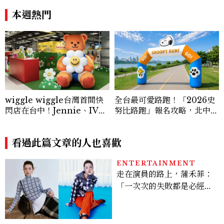
風穿搭是日常範本！
A一次看
本週熱門
wiggle wiggle台灣首間快
全台最可愛路跑！「2026史
閃店在台中！Jennie、IVE
努比路跑」報名攻略，北中南
都愛，超萌限時「夏日小屋」
3場次、物資包開箱、限定周
必逛
邊一次看
看過此篇文章的人也喜歡
ENTERTAINMENT
走在演員的路上，蒲禾菲：
「一次次的失敗都是必經過
程，必須要經過那些練習，
才能做得好。」