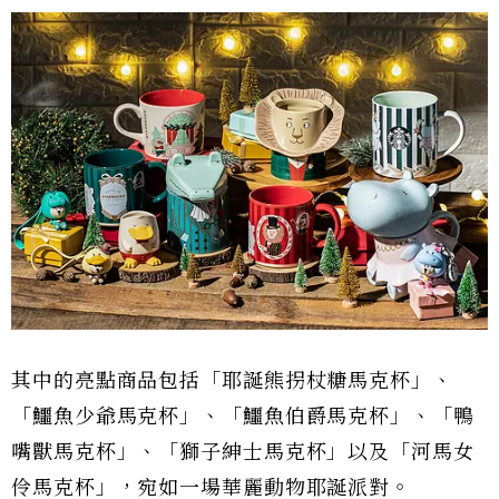
其中的亮點商品包括「耶誕熊拐杖糖馬克杯」、
「鱷魚少爺馬克杯」、「鱷魚伯爵馬克杯」、「鴨
嘴獸馬克杯」、「獅子紳士馬克杯」以及「河馬女
伶馬克杯」，宛如一場華麗動物耶誕派對。