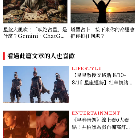
星盤大風吹！「吠陀占星」是
塔羅占卜｜接下來你的命運會
什麼？Gemini、ChatGP
把你推往何處？
T指令這樣下，神準解析瘋傳
看過此篇文章的人也喜歡
LIFESTYLE
【星星教授安格斯 8/10-
8/16 星座運勢】牡羊情緒
變敏感，雙子人際吸引力爆
棚
ENTERTAINMENT
《早春晴朗》線上看6大看
點！井柏然為戲自備高訂，
孫千苦等地下戀轉正，雨夜