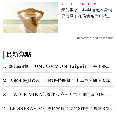
RELATIONSHIP
天使數字｜4444穩定本身就
是力量！在務實奮鬥中找回
長期安全感
Recommended by
最新焦點
1.
臺北新酒吧「UNCOMMON Taipei」開幕！曼
谷、新加坡酒吧人聯手打造成熟大人專屬夜生活
2.
天蠍座變熟後反而開始保持距離？十二星座關係太靠
近時最怕發生的事，「這星座」一有壓力就先躲起來
3.
TWICE MINA保養秘訣公開！每天睡前留10分鐘
ME TIME、定期皮拉提斯，6個日常習慣養出牛奶肌
4.
LE SSERAFIM小櫻花宮脇咲良的8件事！歷經3次
出道、嚴以律己的終極自我管理王、靠「這招」養成17吋