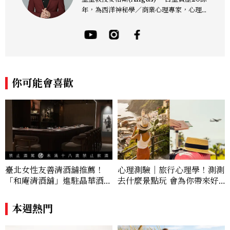
年，為西洋神秘學／商業心理專家，心理諮
詢師，曾任電視台晨間新聞星座主播；200
4年起出書近30本相關著作，專業領域涵蓋
占星星座、塔羅、生命靈數、盧恩符文、色
彩、血型、潛意識心理測驗與占卜等。 《F
B/IG:星星教授安格斯》 《Youtube：安
格斯的星座元宇宙》 ★線上課程：《2025
你可能會喜歡
現代占星課》https://shifu.tw/courses/
angus
臺北女性友善清酒舖推薦！
心理測驗｜旅行心理學！測測
「和庵清酒舖」進駐晶華酒
去什麼景點玩 會為你帶來好
店：首創五行心情選酒、單杯
運
180元起輕鬆微醺
本週熱門