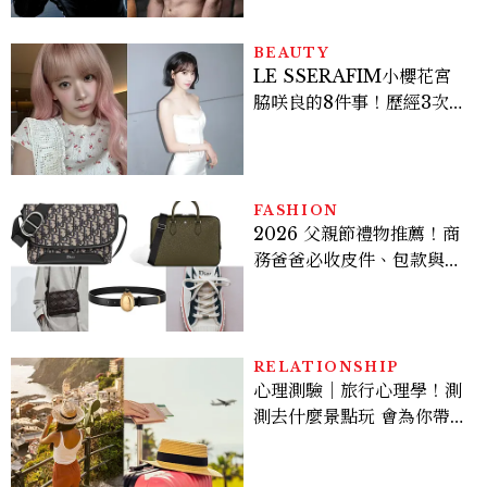
BEAUTY
LE SSERAFIM小櫻花宮
脇咲良的8件事！歷經3次出
道、嚴以律己的終極自我管
理王、靠「這招」養成17吋
螞蟻腰
FASHION
2026 父親節禮物推薦！商
務爸爸必收皮件、包款與鞋
履一次看
RELATIONSHIP
心理測驗｜旅行心理學！測
測去什麼景點玩 會為你帶來
好運