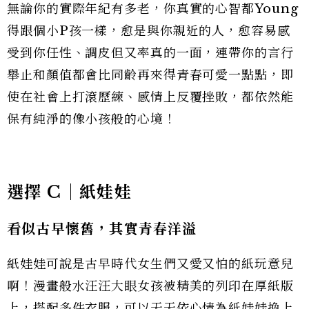
無論你的實際年紀有多老，你真實的心智都Young
得跟個小P孩一樣，愈是與你親近的人，愈容易感
受到你任性、調皮但又率真的一面，連帶你的言行
舉止和顏值都會比同齡再來得青春可愛一點點，即
使在社會上打滾歷練、感情上反覆挫敗，都依然能
保有純淨的像小孩般的心境！
選擇 C｜紙娃娃
看似古早懷舊，其實青春洋溢
紙娃娃可說是古早時代女生們又愛又怕的紙玩意兒
啊！漫畫般水汪汪大眼女孩被精美的列印在厚紙版
上，搭配多件衣服，可以天天依心情為紙娃娃換上