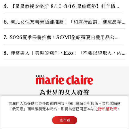
螞蟻腰
5.
【星星教授安格斯 8/10-8/16 星座運勢】牡羊情緒
變敏感，雙子人際吸引力爆棚
6.
臺北女性友善清酒舖推薦！「和庵清酒舖」進駐晶華
酒店：首創五行心情選酒、單杯180元起輕鬆微醺
7.
2026夏季保養推薦！SOMI全昭彌夏日愛用品公
開，防曬、護髮、止汗、頭皮保養10款好物一次看
8.
非常男人｜美男的條件，Eko：「不要以貌取人，內
在與外在同樣重要。」
為世界的女人發聲
Think Smart Look Amazing
美麗佳人為提供您更多優質的內容，採用網站分析技術。若您未點選
「我同意」而繼續瀏覽本網站，則視為您已同意本站之
隱私權政策
。
我同意