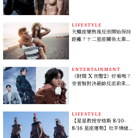
版《X戰警》，可望搭檔
Sadie Sink
LIFESTYLE
天蠍座變熟後反而開始保持
距離？十二星座關係太靠近
時最怕發生的事，「這星
座」一有壓力就先躲起來
ENTERTAINMENT
《財閥 X 刑警2》好看嗎？
安普賢對決最帥反派俞承
豪，鄭恩彩接棒女主，開專
機、刷黑卡，用錢輾壓罪犯
的陳利手回來了，這次能玩
多大？
LIFESTYLE
【星星教授安格斯 8/10-
8/16 星座運勢】牡羊情緒
變敏感，雙子人際吸引力爆