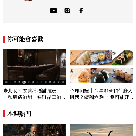
詢師，曾任電視台晨間新聞星座主播；200
4年起出書近30本相關著作，專業領域涵蓋
占星星座、塔羅、生命靈數、盧恩符文、色
彩、血型、潛意識心理測驗與占卜等。 《F
B/IG:星星教授安格斯》 《Youtube：安
格斯的星座元宇宙》 ★線上課程：《2025
你可能會喜歡
現代占星課》https://shifu.tw/courses/
angus
臺北女性友善清酒舖推薦！
心理測驗｜今年還會和什麼人
「和庵清酒舖」進駐晶華酒
相遇？飯糰六選一 測可能建
店：首創五行心情選酒、單杯
立好關係的人
180元起輕鬆微醺
本週熱門