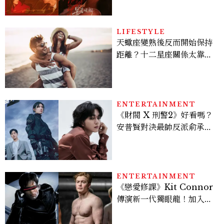
激吻獲讚慾感天花板
LIFESTYLE
天蠍座變熟後反而開始保持
距離？十二星座關係太靠近
時最怕發生的事，「這星
座」一有壓力就先躲起來
ENTERTAINMENT
《財閥 X 刑警2》好看嗎？
安普賢對決最帥反派俞承
豪，鄭恩彩接棒女主，開專
機、刷黑卡，用錢輾壓罪犯
的陳利手回來了，這次能玩
多大？
ENTERTAINMENT
《戀愛修課》Kit Connor
傳演新一代獨眼龍！加入新
版《X戰警》，可望搭檔
Sadie Sink