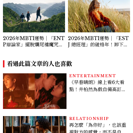
2026年MBTI運勢｜「ENT
2026年MBTI運勢｜「EST
P辯論家」擺脫爛尾樓魔咒，
J 總經理」的破格年！卸下指
炸開通往新時代的破口
揮官盔甲學會彈性與直覺
看過此篇文章的人也喜歡
ENTERTAINMENT
《早春晴朗》線上看6大看
點！井柏然為戲自備高訂，
孫千苦等地下戀轉正，雨夜
激吻獲讚慾感天花板
RELATIONSHIP
再怎麼「為你好」，也該重
視對方的感覺，而不是自己