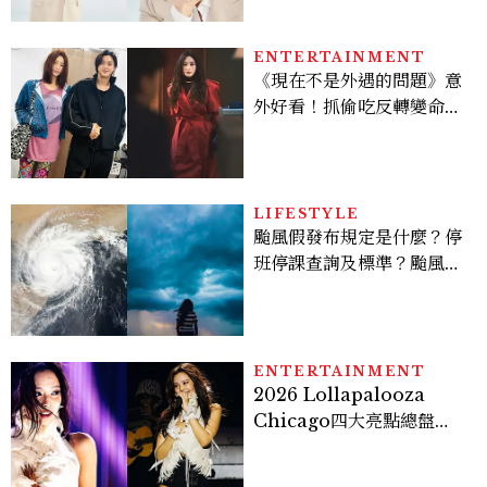
亮緊緻霜」如何打造日不落
的透亮肌，熬夜拍戲不顯疲
倦感，超神！
ENTERTAINMENT
《現在不是外遇的問題》意
外好看！抓偷吃反轉變命
案？金憓秀傳奇美腿被讚
爆、金智勳大秀腹肌，曹汝
貞雙影后飆戲，線上看7大
看點懶人包
LIFESTYLE
颱風假發布規定是什麼？停
班停課查詢及標準？颱風假
有薪水嗎、可否拒絕上班？
ENTERTAINMENT
2026 Lollapalooza
Chicago四大亮點總盤
點， JENNIE、 CORTIS
登台，K-POP擄獲全球！