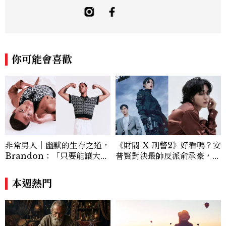
盤、生命靈數這類的生命藍圖，認識真正的
自我與潛能才華， 解碼物換星移的時空軌
跡與個人的心境轉換，知曉當前人生的重心
與方向。 曾任職於時尚美妝精品領域，涉
略星象、塔羅、色彩、數字與冥想等智慧逾
你可能會喜歡
15年， 如今是占星師、心靈諮詢師、譯者
非常男人｜幽默的生存之道，
《財閥 X 刑警2》好看嗎？安
Brandon：「只要能讓大家
普賢對決最帥反派俞承豪，鄭
笑，我們就有機會玩在一起，
恩彩接棒女主，開專機、刷黑
讓敵人成為朋友。」
卡，用錢輾壓罪犯的陳利手回
本週熱門
來了，這次能玩多大？