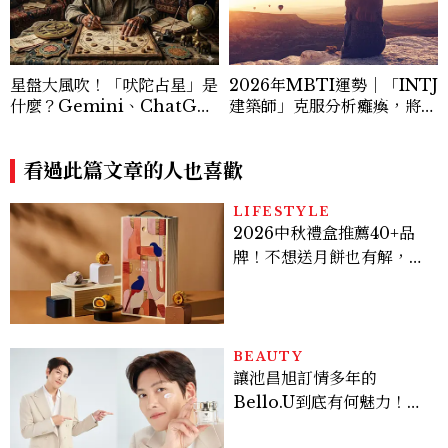
星盤大風吹！「吠陀占星」是
2026年MBTI運勢｜「INTJ
什麼？Gemini、ChatGP
建築師」克服分析癱瘓，將智
T指令這樣下，神準解析瘋傳
力轉化為實質財富的關鍵
看過此篇文章的人也喜歡
LIFESTYLE
2026中秋禮盒推薦40+品
牌！不想送月餅也有解，送
長輩、送客戶一次挑
BEAUTY
讓池昌旭訂情多年的
Bello.U到底有何魅力！揭
密男神發光乳霜～「肽光透