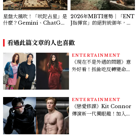
星盤大風吹！「吠陀占星」是
2026年MBTI運勢｜「ENT
什麼？Gemini、ChatGP
J指揮官」的絕對統御年，從
T指令這樣下，神準解析瘋傳
執行長進化為時代創局者
看過此篇文章的人也喜歡
ENTERTAINMENT
《現在不是外遇的問題》意
外好看！抓偷吃反轉變命
案？金憓秀傳奇美腿被讚
爆、金智勳大秀腹肌，曹汝
貞雙影后飆戲，線上看7大
看點懶人包
ENTERTAINMENT
《戀愛修課》Kit Connor
傳演新一代獨眼龍！加入新
版《X戰警》，可望搭檔
Sadie Sink