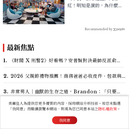
紅！明知是演的，為什麼我
們還是戒不掉戀綜？
Recommended by
最新焦點
1.
《財閥 X 刑警2》好看嗎？安普賢對決最帥反派俞承
豪，鄭恩彩接棒女主，開專機、刷黑卡，用錢輾壓罪犯
的陳利手回來了，這次能玩多大？
2.
2026 父親節禮物推薦！商務爸爸必收皮件、包款與
鞋履一次看
3.
非常男人｜幽默的生存之道，Brandon：「只要能
讓大家笑，我們就有機會玩在一起，讓敵人成為朋
友。」
美麗佳人為提供您更多優質的內容，採用網站分析技術。若您未點選
4.
BTS 世界巡演《ARIRANG》Act 2 7 位成員舞台
「我同意」而繼續瀏覽本網站，則視為您已同意本站之
隱私權政策
。
造型一次看
我同意
5.
宋慧喬旅遊必穿這牌子的球鞋！喬妹同款是哪幾雙？
AUTRY究竟有什麼魅力讓她愛上？