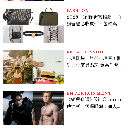
FASHION
2026 父親節禮物推薦！商
務爸爸必收皮件、包款與鞋
履一次看
RELATIONSHIP
心理測驗｜旅行心理學！測
測去什麼景點玩 會為你帶來
好運
ENTERTAINMENT
《戀愛修課》Kit Connor
傳演新一代獨眼龍！加入新
版《X戰警》，可望搭檔
Sadie Sink