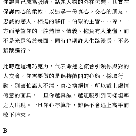
你讓自己成為吸睛、話題人物的外在包裝，其實在
保護內心的柔軟，以追尋一份真心。交心的朋友、
忠誠的戀人、相挺的夥伴、伯樂的主管⋯⋯等，一
方面希望你的一腔熱情、情義、抱負有人能懂，而
不是光是流於表面，同時也期許人生路漫長，不必
踽踽獨行。
此時選這塊巧克力，代表命運之流會引領你與對的
人交會，你需要做的是保持敞開的心態，採取行
動，別害怕識人不清，真心換絕情，所以戴上虛情
假意的面具，一旦你越真誠，越能吸引到同樣坦率
之人出現。一旦你心存算計，難保不會遇上高手而
敗下陣來。
B