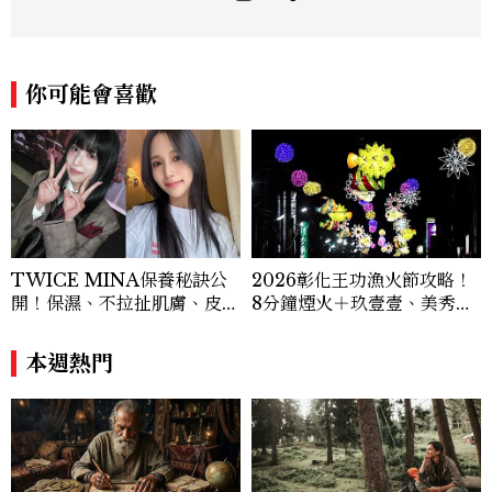
占星星座、塔羅、生命靈數、盧恩符文、色
彩、血型、潛意識心理測驗與占卜等。 《F
B/IG:星星教授安格斯》 《Youtube：安
格斯的星座元宇宙》 ★線上課程：《2025
你可能會喜歡
現代占星課》https://shifu.tw/courses/
angus
TWICE MINA保養秘訣公
2026彰化王功漁火節攻略！
開！保濕、不拉扯肌膚、皮拉
8分鐘煙火＋玖壹壹、美秀集
提斯，6個日常習慣養出牛奶
團開唱，千人烤蚵、鯊魚先生
肌
一次玩
本週熱門