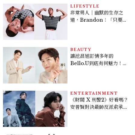
LIFESTYLE
非常男人｜幽默的生存之
道，Brandon：「只要能
讓大家笑，我們就有機會玩
在一起，讓敵人成為朋
友。」
BEAUTY
讓池昌旭訂情多年的
Bello.U到底有何魅力！揭
密男神發光乳霜～「肽光透
亮緊緻霜」如何打造日不落
的透亮肌，熬夜拍戲不顯疲
倦感，超神！
ENTERTAINMENT
《財閥 X 刑警2》好看嗎？
安普賢對決最帥反派俞承
豪，鄭恩彩接棒女主，開專
機、刷黑卡，用錢輾壓罪犯
的陳利手回來了，這次能玩