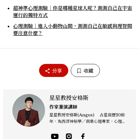
超神準心理測驗｜你是哪種星球人呢？測測自己在宇宙
運行的獨特方式
心理測驗｜進入小動物山間，測測自己在敏感與理智間
要注意什麼？
分享
收藏
星星教授安格斯
作家兼演講師
星星教授安格斯(Angus) 占星資歷20餘
年，為西洋神秘學／商業心理專家，心理諮
詢師，曾任電視台晨間新聞星座主播；200
4年起出書近30本相關著作，專業領域涵蓋