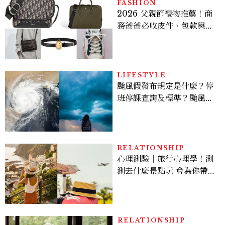
多大？
FASHION
2026 父親節禮物推薦！商
務爸爸必收皮件、包款與鞋
履一次看
LIFESTYLE
颱風假發布規定是什麼？停
班停課查詢及標準？颱風假
有薪水嗎、可否拒絕上班？
RELATIONSHIP
心理測驗｜旅行心理學！測
測去什麼景點玩 會為你帶來
好運
RELATIONSHIP