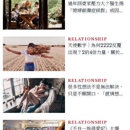
過年回婆家壓力大？醫生揭
「媳婦創傷症候群」成因，
4建議助你減輕壓力
RELATIONSHIP
天使數字｜為何2222反覆
出現？2的4倍力量，關於勇
氣與精準拒絕的訊號
RELATIONSHIP
很多性想法不是無法解決，
只是不願開口，「感情想長
久，溝通性事就別太保守」
RELATIONSHIP
《不良一族尋愛記》大爆