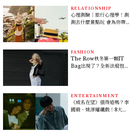
物
RELATIONSHIP
心理測驗｜旅行心理學！測
測去什麼景點玩 會為你帶來
好運
FASHION
The Row秋冬第一顆IT
Bag出現了？全新法棍包
「Alma」，極簡控又要開
始排隊了
ENTERTAINMENT
《成名在望》值得追嗎？李
國毅、姚淳耀飆戲！8大看
點與網友殘酷評價：節奏太
慢、犯人太好猜？