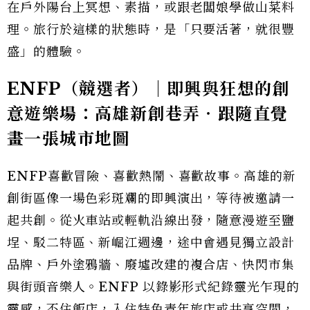
在戶外陽台上冥想、素描，或跟老闆娘學做山菜料
理。旅行於這樣的狀態時，是「只要活著，就很豐
盛」的體驗。
ENFP（競選者）｜即興與狂想的創
意遊樂場：高雄新創巷弄‧跟隨直覺
畫一張城市地圖
ENFP喜歡冒險、喜歡熱鬧、喜歡故事。高雄的新
創街區像一場色彩斑斕的即興演出，等待被邀請一
起共創。從火車站或輕軌沿線出發，隨意漫遊至鹽
埕、駁二特區、新崛江週邊，途中會遇見獨立設計
品牌、戶外塗鴉牆、廢墟改建的複合店、快閃市集
與街頭音樂人。ENFP 以錄影形式紀錄靈光乍現的
靈感，不住飯店，入住特色青年旅店或共享空間，