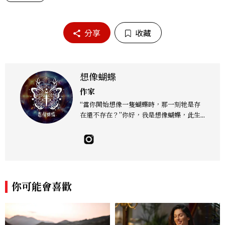
分享
收藏
想像蝴蝶
作家
“當你開始想像一隻蝴蝶時，那一刻牠是存
在還不存在？”你好，我是想像蝴蝶，此生
身而為人的目的是協助迷失航道的靈魂或星
際種子們找到歸途。在這個瞬息萬變的世界
裡，我們因進入人類系統，投入實相迷失了
自己的本真，忘記了靈魂的本質。然而，每
一個心靈的角落，都藏著一個獨特的靈魂印
記，等待著被喚醒，透過星塵、月亮、大地
你可能會喜歡
之母的能量場，穿越宇宙尋找那屬於自己的
獨特靈魂印記。啟動內在的奇蹟，重拾遺忘
的記憶，讓我們共同啟程，靜聽內心的聲
音，解開藏匿在記憶中的秘密。想像蝴蝶引