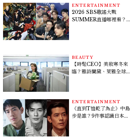
ENTERTAINMENT
2026 SBS歌謠大戰
SUMMER直播哪裡看？
Stray Kids、ATEEZ等
28組卡司、線上播出時間一
次看
BEAUTY
【時髦CEO】美妝寒冬來
臨？雅詩蘭黛、萊雅全球裁
員＋關閉官網，下一步計畫
曝光
ENTERTAINMENT
《直到T恤乾了為止》中島
步是誰？9件事認識日本
「昭和臉」男星：大文豪玄
孫、《地獄占星師》關鍵人