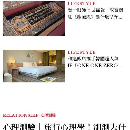
LIFESTYLE
看一眼獲七世福報！故宮爆
紅《龍藏經》是什麼？預約
＆參觀攻略一次看
LIFESTYLE
和逸飯店攜手韓國超人氣
IP「ONE ONE ZERO
SEVEN」，打造療癒系快
樂狗狗主題房！全台獨家客
房、聯名好禮一次收藏
RELATIONSHIP
心理測驗
心理測驗｜旅行心理學！測測去什