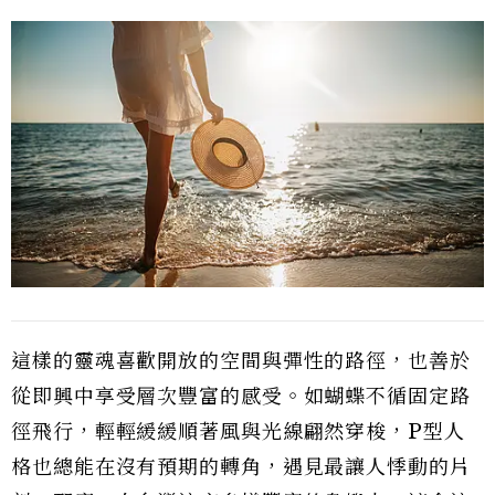
這樣的靈魂喜歡開放的空間與彈性的路徑，也善於
從即興中享受層次豐富的感受。如蝴蝶不循固定路
徑飛行，輕輕緩緩順著風與光線翩然穿梭，P型人
格也總能在沒有預期的轉角，遇見最讓人悸動的片