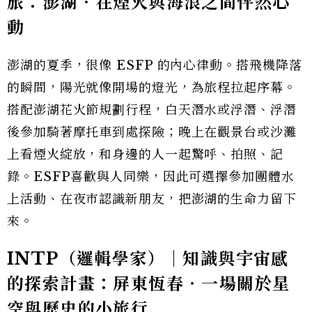
旅：澎湖‧在煙火與海浪之間怦然心
動
澎湖的夏季，很像 ESFP 的內心律動。搭飛機降落
的瞬間，陽光就像開場的燈光，為旅程拉起序幕。
搭配澎湖花火節規劃行程，白天潛水或浮潛、浮潛
後參加騎著摩托車到處探險；晚上在觀景台或沙灘
上看煙火綻放，和身邊的人一起驚呼、拍照、記
錄。ESFP喜歡與人同樂，因此可選擇參加團體水
上活動、在夜市認識新朋友，把澎湖的生命力留下
來。
INTP（邏輯學家）｜知識與宇宙感
的探索計畫：屏東恆春‧一場關於星
空與歷史的小旅行