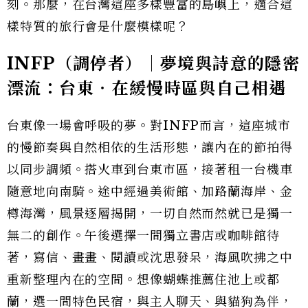
刻。那麼，在台灣這座多樣豐富的島嶼上，適合這
樣特質的旅行會是什麼模樣呢？
INFP（調停者）｜夢境與詩意的隱密
漂流：台東‧在緩慢時區與自己相遇
台東像一場會呼吸的夢。對INFP而言，這座城市
的慢節奏與自然相依的生活形態，讓內在的節拍得
以同步調頻。搭火車到台東市區，接著租一台機車
隨意地向南騎。途中經過美術館、加路蘭海岸、金
樽海灣，風景逐層揭開，一切自然而然就已是獨一
無二的創作。午後選擇一間獨立書店或咖啡館待
著，寫信、畫畫、閱讀或沈思發呆，海風吹拂之中
重新整理內在的空間。想像蝴蝶推薦住池上或都
蘭，選一間特色民宿，與主人聊天、與貓狗為伴，