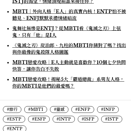
ISTJ的渴望，情緒潰堤前誰來接住你？
MBTI｜外向人格「E人」的真實內核！ENTP怕不被
聽見、ENFJ默默承擔情緒暗流
鬼舞辻無慘是ENTJ？從MBTI看《鬼滅之刃》上弦
鬼，只有「他」是I人
《鬼滅之刃》炭治郎、九柱的MBTI你猜對了嗎？找出
與你最像的鬼殺隊人格圖鑑
MBTI戀愛攻略｜E人主動就是喜歡你？10個七夕快問
快答，讓你告白不失敗
MBTI戀愛攻略！揭秘5大「霸道總裁」系男友人格，
你的MBTI是他們的最愛嗎？
#旅行
#MBTI
#靈感
#ENFP
#INFP
#ESTP
#ESFP
#INTP
#ISFP
#ISTP
#ENTP