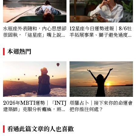
導你開啟愛與智慧的光芒照亮前行的道路，
踏上這趟神秘之旅，讓靈魂在愛的擁抱中覺
醒，綻放屬於自己獨特的光芒。
水瓶座外表隨和，內心思想卻
12星座今日運勢速報｜8/6牡
很固執，「這星座」嘴上說都
羊拓展事業、獅子避免過度借
可以，最後還是照自己的方式
貸
選！12星座最難被改變的一
本週熱門
面
2026年MBTI運勢｜「INTJ
塔羅占卜｜接下來你的命運會
建築師」克服分析癱瘓，將智
把你推往何處？
力轉化為實質財富的關鍵
看過此篇文章的人也喜歡