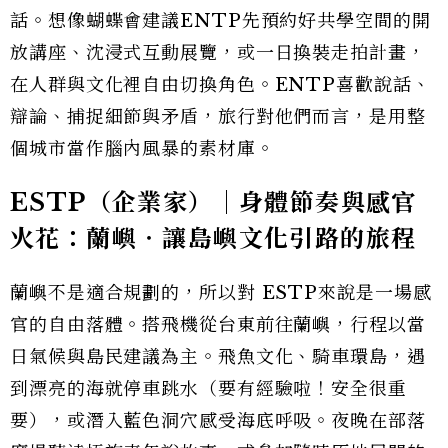
話。想像蝴蝶會建議ENTP先預約好共學空間的開
放講座、沈浸式互動展覽，或一日換裝走拍計畫，
在人群與文化裡自由切換角色。ENTP喜歡說話、
辯論、捕捉細節與矛盾，旅行對他們而言，是用整
個城市當作腦內風暴的素材庫。
ESTP（企業家）｜身體節奏與感官
火花：蘭嶼‧讓島嶼文化引路的旅程
蘭嶼不是適合規劃的，所以對 ESTP來說是一場感
官的自由落體。搭飛機從台東前往蘭嶼，行程以當
日氣候與島民建議為主。飛魚文化、騎車環島，遇
到漂亮的海就停車跳水（要有經驗啦！安全很重
要），或潛入藍色洞穴感受海底呼吸。夜晚在部落