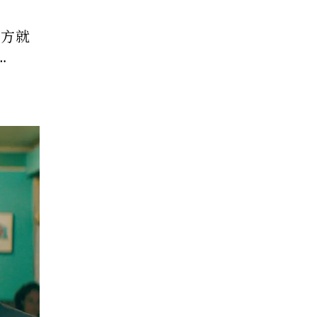
對方就
…