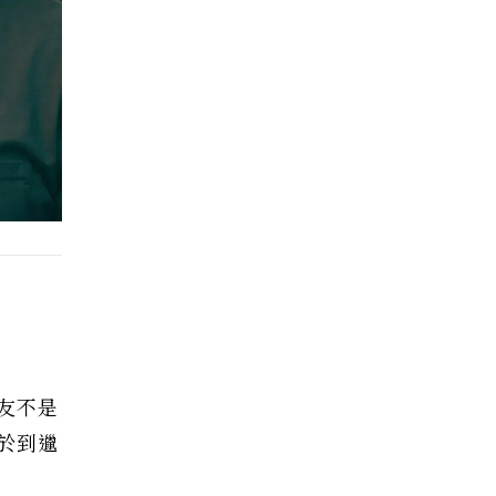
友不是
於到邋