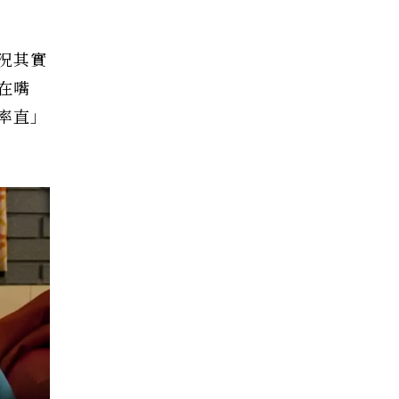
況其實
在嘴
率直」