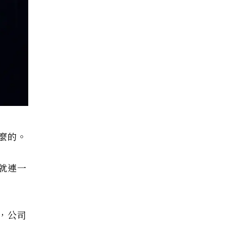
麼的。
就連一
，公司