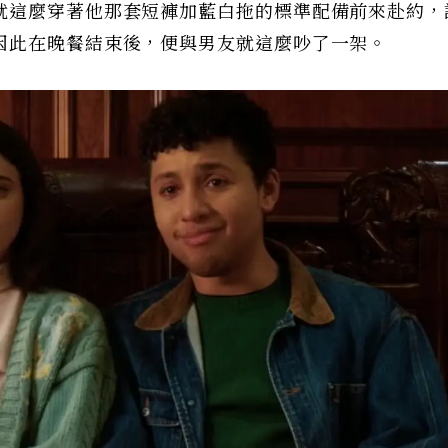
就這麼穿著他那套短褲加藍白拖的標準配備前來赴約，
因此在晚餐結束後，便與男友就這麼吵了一架。