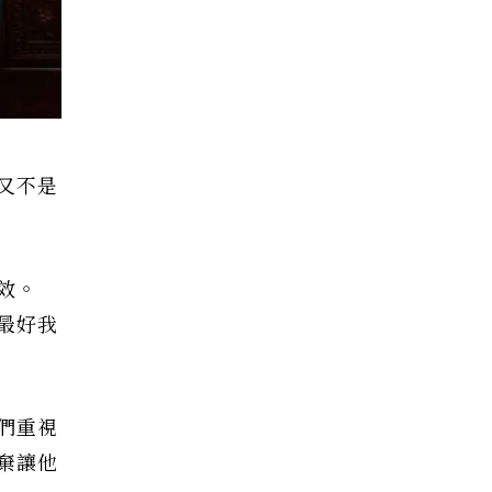
又不是
效。
最好我
們重視
棄讓他