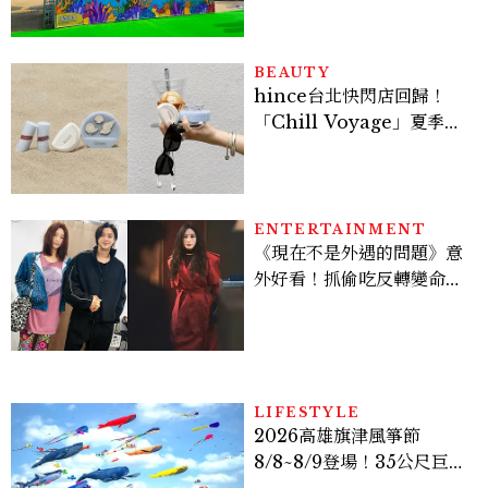
SNOOPY美食可愛登場
BEAUTY
hince台北快閃店回歸！
「Chill Voyage」夏季限
定系列登場，夢幻海洋藍空
間、限定彩妝、DIY吊飾一
次體驗
ENTERTAINMENT
《現在不是外遇的問題》意
外好看！抓偷吃反轉變命
案？金憓秀傳奇美腿被讚
爆、金智勳大秀腹肌，曹汝
貞雙影后飆戲，線上看7大
看點懶人包
LIFESTYLE
2026高雄旗津風箏節
8/8~8/9登場！35公尺巨大