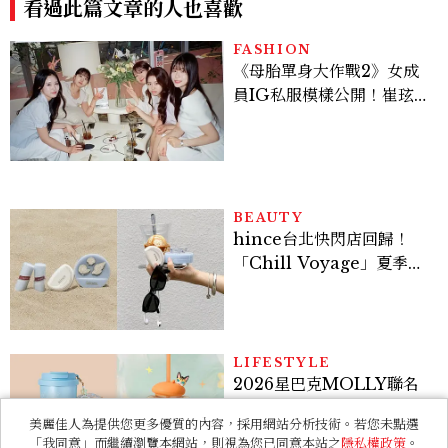
溫柔系歐膩粉絲飆漲、金秀
炫竟是低調千金？
BEAUTY
hince台北快閃店回歸！
「Chill Voyage」夏季限
定系列登場，夢幻海洋藍空
間、限定彩妝、DIY吊飾一
次體驗
LIFESTYLE
2026星巴克MOLLY聯名
8/10開賣！POP MART 6
款杯袋價格、草莓布蕾星冰
樂一次看
ENTERTAINMENT
《現在不是外遇的問題》意
美麗佳人為提供您更多優質的內容，採用網站分析技術。若您未點選
外好看！抓偷吃反轉變命
「我同意」而繼續瀏覽本網站，則視為您已同意本站之
隱私權政策
。