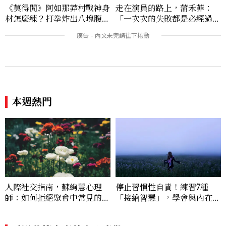
《莫得閒》阿如那莽村戰神身
走在演員的路上，蒲禾菲：
材怎麼練？打拳炸出八塊腹
「一次次的失敗都是必經過
肌，HYROX挑戰也沒錯過
程，必須要經過那些練習，才
能做得好。」
本週熱門
人際社交指南，蘇絢慧心理
停止習慣性自責！練習7種
師：如何拒絕聚會中常見的壓
「接納智慧」，學會與內在匱
力，重建安全感？
乏感溫柔和解
看過此篇文章的人也喜歡
FASHION
《母胎單身大作戰2》女成
員IG私服模樣公開！崔玹諝