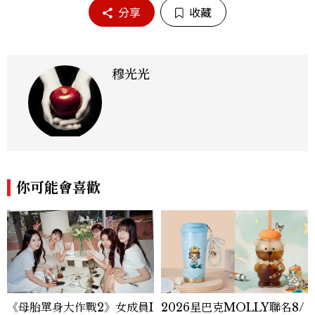
分享
收藏
穆光光
你可能會喜歡
《母胎單身大作戰2》女成員I
2026星巴克MOLLY聯名8/