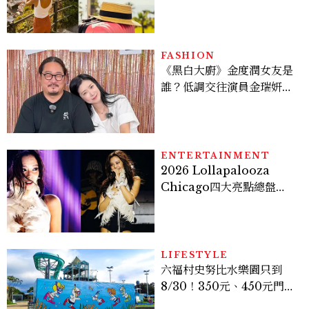
好運
FASHION
《黑白大廚》金度潤女友是
誰？低調交往演員金瑞妍、
曾出演《少年法庭》，私下
極簡風穿搭是日常範本！
ENTERTAINMENT
2026 Lollapalooza
Chicago四大亮點總盤
點， JENNIE、 CORTIS
登台，K-POP擄獲全球！
LIFESTYLE
六福村史努比水樂園只到
8/30！350元、450元門票
優惠一次看，必拍造景、