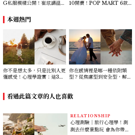
G私服模樣公開！崔玹諝溫柔
10開賣！POP MART 6款
系歐膩粉絲飆漲、金秀炫竟是
杯袋價格、草莓布蕾星冰樂一
低調千金？
次看
本週熱門
你不是想太多，只是比別人更
你在感情裡是哪一種依附類
懂感受！心理學證實：這3種
型？從焦慮型到安全型，解析
行為，其實是高情商的溫柔證
4大依附人格，重新找回關係
明
中的安全感
看過此篇文章的人也喜歡
RELATIONSHIP
心理測驗｜旅行心理學！測
測去什麼景點玩 會為你帶來