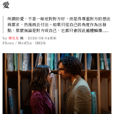
愛
所謂的愛，不是一昧地對對方好，而是得尊重對方的想法
與需求，然後再去付出。如果只從自己的角度作為出發
點，那麼無論是對方或自己，也都只會因此遍體鱗傷……
by
穆光光
與
-
2026/08/04
更新
Photo / Netflix、IMDb