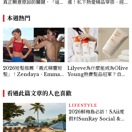
真正願意原諒的關鍵，「這星
漲！私下熱愛精品穿搭、經營
座」道歉沒用，要看你下一次
服飾品牌，堪稱品味最好女成
怎麼做
員
本週熱門
2026短髮推薦「義式精靈短
Lilyeve為什麼能成為Olive
髮」！Zendaya、Emma
Young熱賣髮品冠軍？自帶
Stone都在剪，率性又顯小
按摩梳的頭皮精華超受歡迎！
臉的高級感髮型
看過此篇文章的人也喜歡
LIFESTYLE
2026蘇梅島必訪！SAii度
假村SunRay Social &
Swim Club全新開箱，6