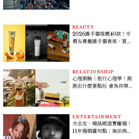
不在意
BEAUTY
2026護手霜推薦40款！平
價＆專櫃護手霜香氣、質
地、使用評價
RELATIONSHIP
心理測驗｜旅行心理學！測
測去什麼景點玩 會為你帶來
好運
ENTERTAINMENT
方志友、楊銘威證實離婚！
11年婚姻畫句點：無法再做
情人，但永遠是家人