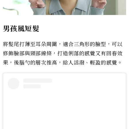
男孩風短髮
將髮尾打薄至耳朵周圍，適合三角形的臉型，可以
修飾臉部與頸部線條，打造俐落的感覺又有回春效
果，後腦勺的層次推高，給人活潑、輕盈的感覺。