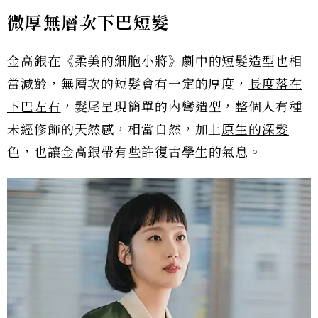
微厚無層次下巴短髮
金高銀
在《柔美的細胞小將》劇中的短髮造型也相
當減齡，無層次的短髮會有一定的厚度，
長度落在
下巴左右
，髮尾呈現簡單的內彎造型，整個人有種
未經修飾的天然感，相當自然，加上
原生的深髮
色
，也讓金高銀帶有些許
復古學生的氣息
。