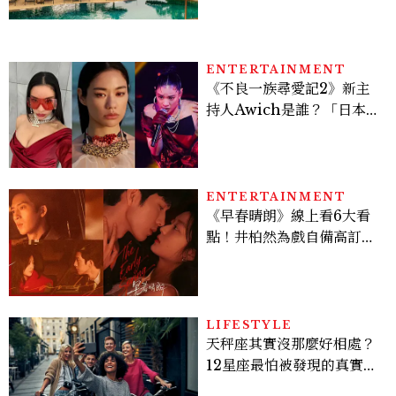
大亮點體驗懶人包
ENTERTAINMENT
《不良一族尋愛記2》新主
持人Awich是誰？「日本嘻
哈女王」人生比節目更抓
馬：25歲喪夫、家中遭槍擊
掃射
ENTERTAINMENT
《早春晴朗》線上看6大看
點！井柏然為戲自備高訂，
孫千苦等地下戀轉正，雨夜
激吻獲讚慾感天花板
LIFESTYLE
天秤座其實沒那麼好相處？
12星座最怕被發現的真實面
貌，「這星座」一直在假裝