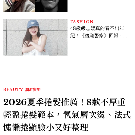
FASHION
48歲嚴志媛真的看不出年
紀！《復職警察》回歸，5
個私服減齡公式一次看
BEAUTY
潮流髮型
2026夏季捲髮推薦！8款不厚重
輕盈捲髮範本，氧氣層次燙、法式
慵懶捲顯臉小又好整理