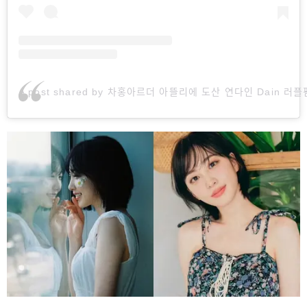
A post shared by 차홍아르더 아뜰리에 도산 연다인 Da