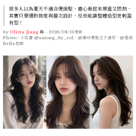
很多人以為夏天不適合燙頭髮，擔心看起來厚重又悶熱，
其實只要選對捲度與層次設計，反而能讓整體造型更輕盈
有型！
by
Olivia Jiang
與
-
2026/08/10
更新
Photo/ 小紅書 @among_by_eol、@衝州燙髮王子濤尼、@番酉
Bella老師