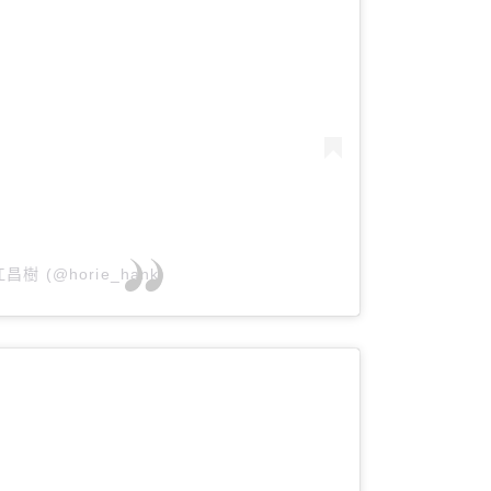
堀江昌樹 (@horie_hank)