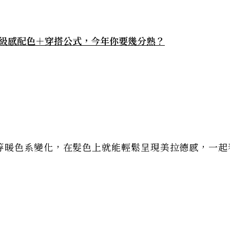
高級感配色＋穿搭公式，今年你要幾分熟？
等暖色系變化，在髮色上就能輕鬆呈現美拉德感，一起