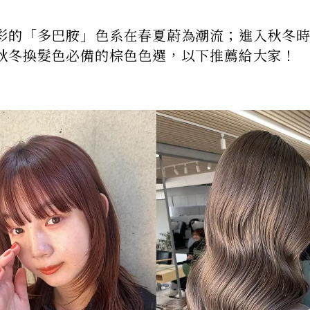
彩的「多巴胺」色系在春夏蔚為潮流；進入秋冬
秋冬換髮色必備的棕色色選，以下推薦給大家！