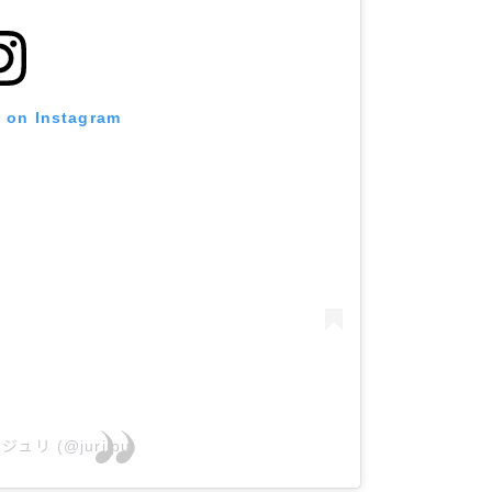
t on Instagram
y ジュリ (@juriipu)