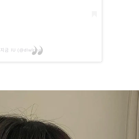
지금 IU (@dlwlrma)