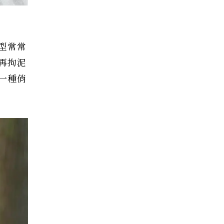
型常常
再拘泥
一種俏