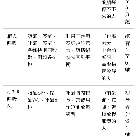
至
前腦袋
5
停不下
分
來的人
鐘
箱式
吸氣、停留、
利用固定節
工作壓
練
呼吸
吐氣、停留，
奏穩定注意
力大、
習
4
各維持相同秒
力，讓情緒
上台前
至
數，例如各4
慢慢回到平
緊張、
6
秒
衡
需要快
輪
速冷靜
的人
4-7-8
吸氣4秒、閉
吐氣時間較
睡前緊
初
呼吸
氣7秒、吐氣8
長，常被用
繃、焦
學
法
秒
作睡前放鬆
慮、難
者
練習
以放慢
先
節奏的
做
4
人
輪