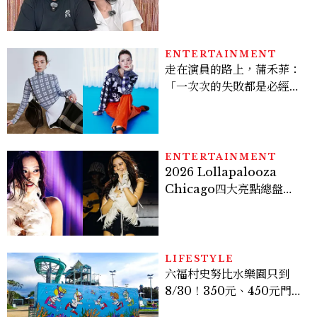
曾出演《少年法庭》，私下
極簡風穿搭是日常範本！
ENTERTAINMENT
走在演員的路上，蒲禾菲：
「一次次的失敗都是必經過
程，必須要經過那些練習，
才能做得好。」
ENTERTAINMENT
2026 Lollapalooza
Chicago四大亮點總盤
點， JENNIE、 CORTIS
登台，K-POP擄獲全球！
LIFESTYLE
六福村史努比水樂園只到
8/30！350元、450元門票
優惠一次看，必拍造景、