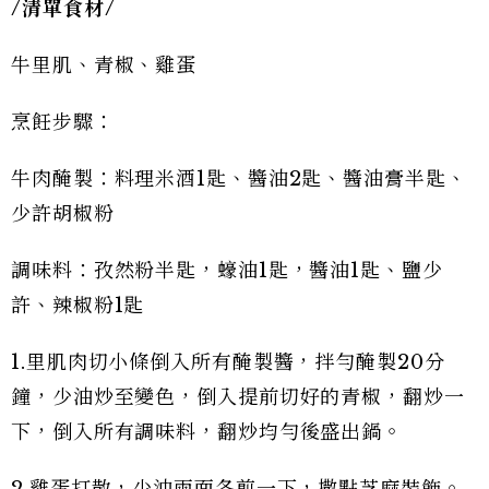
/
清單食材/
牛里肌、青椒、雞蛋
烹飪步驟：
牛肉醃製：料理米酒1匙、醬油2匙、醬油膏半匙、
少許胡椒粉
調味料：孜然粉半匙，蠔油1匙，醬油1匙、鹽少
許、辣椒粉1匙
1.里肌肉切小條倒入所有醃製醬，拌勻醃製20分
鐘，少油炒至變色，倒入提前切好的青椒，翻炒一
下，倒入所有調味料，翻炒均勻後盛出鍋。
2.雞蛋打散，少油兩面各煎一下，撒點芝麻裝飾。