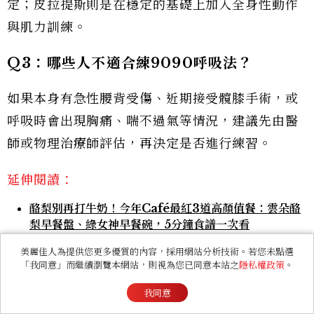
定；皮拉提斯則是在穩定的基礎上加入全身性動作
與肌力訓練。
Q3
：哪些人不適合練
9090
呼吸法？
如果本身有急性腰背受傷、近期接受髖膝手術，或
呼吸時會出現胸痛、喘不過氣等情況，建議先由醫
師或物理治療師評估，再決定是否進行練習。
延伸閱讀：
酪梨別再打牛奶！今年Café最紅3道高顏值餐：雲朵酪
梨早餐盤、綠女神早餐碗，5分鐘食譜一次看
久坐造成「死臀症候群」？4分鐘骨盆燃脂操不跑不跳，
美麗佳人為提供您更多優質的內容，採用網站分析技術。若您未點選
改善小腹、假胯寬一次解決
「我同意」而繼續瀏覽本網站，則視為您已同意本站之
隱私權政策
。
蒜頭切完要先靜置10分鐘！地中海黃金搭配「蒜頭＋橄
我同意
欖油」4大功效，正確吃法營養師解析