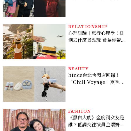
案？金憓秀傳奇美腿被讚
爆、金智勳大秀腹肌，曹汝
貞雙影后飆戲，線上看7大
看點懶人包
RELATIONSHIP
心理測驗｜旅行心理學！測
測去什麼景點玩 會為你帶來
好運
BEAUTY
hince台北快閃店回歸！
「Chill Voyage」夏季限
定系列登場，夢幻海洋藍空
間、限定彩妝、DIY吊飾一
次體驗
FASHION
《黑白大廚》金度潤女友是
誰？低調交往演員金瑞妍、