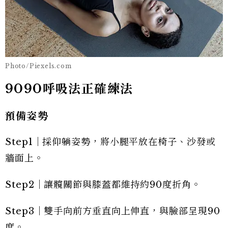
Photo/Piexels.com
9090呼吸法正確練法
預備姿勢
Step1｜採仰躺姿勢，將小腿平放在椅子、沙發或
牆面上。
Step2｜讓髖關節與膝蓋都維持約90度折角。
Step3｜雙手向前方垂直向上伸直，與臉部呈現90
度。