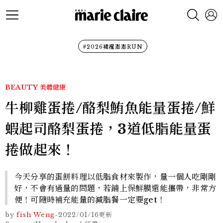
#2026裙襬澎澎RUN
BEAUTY
美體健康
牛柳雞蛋捲/酪梨鮪魚能量蛋捲/鮮
蝦起司酪梨蛋捲，3道低脂能量蛋
捲做起來！
今天分享的蛋餅料理以低脂食材來製作，量一個人吃剛剛
好，不會有過量的問題，若鋪上保鮮膜還能攜帶，非常方
便！可隨時補充能量的減脂餐一定要get！
by
fish Weng
-
2022/01/16
更新