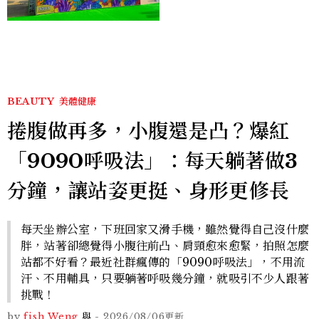
SNOOPY美食可愛登場
BEAUTY
美體健康
捲腹做再多，小腹還是凸？爆紅
「9090呼吸法」：每天躺著做3
分鐘，讓站姿更挺、身形更修長
每天坐辦公室，下班回家又滑手機，雖然覺得自己沒什麼
胖，站著卻總覺得小腹往前凸、肩頸愈來愈緊，拍照怎麼
站都不好看？最近社群瘋傳的「9090呼吸法」，不用流
汗、不用輔具，只要躺著呼吸幾分鐘，就吸引不少人跟著
挑戰！
by
fish Weng
與
-
2026/08/06
更新