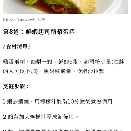
Photo/Yuutio@小紅書
第3道：鮮蝦起司酪梨蛋捲
/食材清單/
雞蛋兩顆、酪梨一顆、鮮蝦6隻、起司粉少量(怕胖
的人可以不加)、黑胡椒適量、低脂沙拉醬
烹飪步驟：
1.蝦去蝦線，用檸檬汁醃製10分鐘後煮熟備用
2.酪梨加入檸檬汁壓成泥備用。