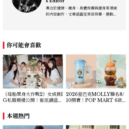
s Editor
專注於健康、瘦身、身體保養與健身等領域
的內容創作，文章涵蓋從美容保養、運動健
身到生活風格等多元主題，致力於提供網友
實用且專業的資訊，作品風格親切易懂，常
以生活化的語言分享保養與健康知識，目前
在《美麗佳人》已累積了數百篇文章，持續
你可能會喜歡
為網友帶來最新的健康與美麗資訊。
《母胎單身大作戰2》女成員I
2026星巴克MOLLY聯名8/
G私服模樣公開！崔玹諝溫柔
10開賣！POP MART 6款
系歐膩粉絲飆漲、金秀炫竟是
杯袋價格、草莓布蕾星冰樂一
低調千金？
次看
本週熱門