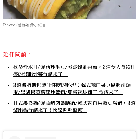
Photo/蕾娜娜@小紅書
延伸閱讀：
秋葵炒木耳/鮮菇炒毛豆/素炒蠔油香菇，3道令人食欲旺
盛的減脂炒菜食譜來了！
3道減脂期也能任性吃的料理：韓式辣白菜豆腐起司焗
蛋/黑胡椒蘑菇蒜炒蘆筍/雙椒辣炒雞丁 食譜來了！
日式壽喜鍋/鮮蔬豬肉藥膳鍋/韓式辣白菜嫩豆腐鍋，3道
減脂鍋食譜來了！快樂吃輕鬆瘦！