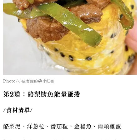
Photo/小唐會瘦的@小紅書
第2道：酪梨鮪魚能量蛋捲
/
食材清單/
酪梨泥、洋蔥粒、番茄粒、金槍魚、兩顆雞蛋