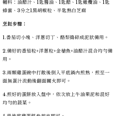
輔料：油醋汁、1匙醬油、1匙醋、1匙橄欖油、1匙
蜂蜜、3分之1黑胡椒粒、半匙熟白芝麻
烹飪步驟：
1.番茄切小塊、洋蔥切丁、酪梨搗碎成泥狀備用。
2.備好的番茄粒+洋蔥粒+金槍魚+油醋汁混合均勻備
用。
3.兩顆雞蛋碗中打散後倒入平底鍋內煎熟，煎至一
面無蛋汁流動後翻面關火即可。
4.煎好的蛋餅放入盤中，依次放上牛油果泥和混好
均勻的蔬菜。