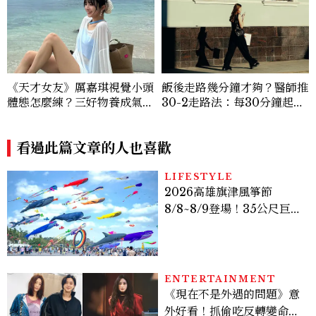
《天才女友》厲嘉琪視覺小頭
飯後走路幾分鐘才夠？醫師推
體態怎麼練？三好物養成氣血
30-2走路法：每30分鐘起身
感美女，肩背訓練顯頭小又腰
2分鐘，降血糖效果等同有氧
細
運動
看過此篇文章的人也喜歡
LIFESTYLE
2026高雄旗津風箏節
8/8~8/9登場！35公尺巨大
鯨魚首度放飛、豐富親子活
動時間懶人包
ENTERTAINMENT
《現在不是外遇的問題》意
外好看！抓偷吃反轉變命