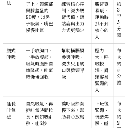
法
子上，讓髖部
練習核心控
腰背容
約
3
與膝蓋呈約
制、減少腰
易痠、
至
90度，以鼻
背代償，讓
運動時
5
子吸氣、嘴巴
站姿與出力
抓不到
分
慢慢吐氣
方式更穩定
核心的
鐘
人
腹式
一手放胸口、
幫助橫膈膜
壓力
每
呼吸
一手放腹部，
參與呼吸，
大、呼
次
吸氣時腹部自
減少只用胸
吸較
約
5
然隆起，吐氣
口與肩頸呼
淺、肩
分
時慢慢回收
吸
頸容易
鐘
緊繃的
人
延長
自然吸氣，再
讓呼吸節奏
下班後
每
吐氣
把吐氣時間拉
慢下來，幫
緊繃、
次
法
長，例如吸4
助身心放鬆
情緒焦
約
2
秒、吐6秒
躁、睡