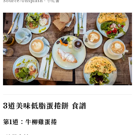
Source/Unsplash、小紅書
3
道美味低脂蛋捲餅
食譜
第1
道：牛柳雞蛋捲