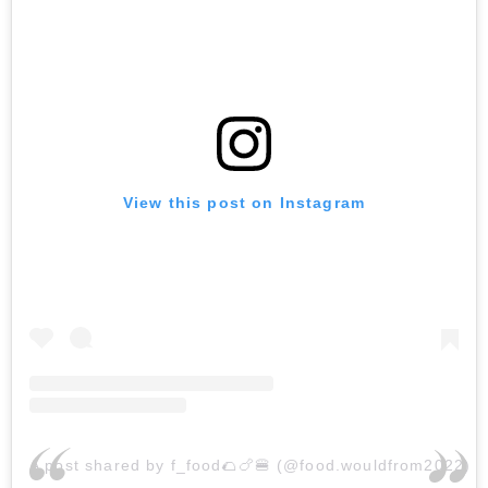
View this post on Instagram
A post shared by f_food🌮🍗🍔 (@food.wouldfrom2022)