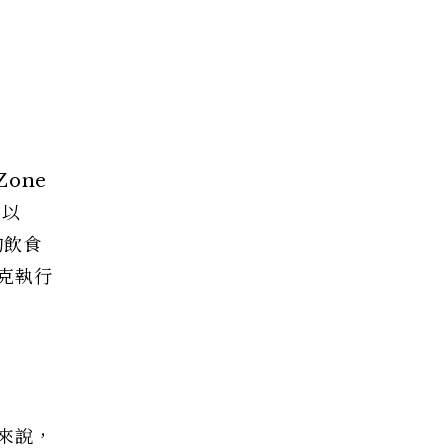
one
容以
的飲食
克執行
來說，