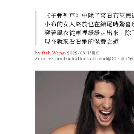
《子彈列車》中除了爽看布萊德
小布的女人終於也在結尾時驚喜現身
穿著風衣從車裡緩緩走出來，除
現在就來看看她的保養之道！
by
fish Weng
-
2022/08/15
更新
Source/ sandra.bullock.official@IG、索尼