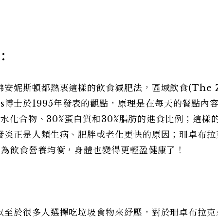
t：
安妮斯頓都熱衷這樣的飲食減肥法，區域飲食(The Z
ears博士於1995年發表的觀點，原理是在每天的餐點內
碳水化合物、30%蛋白質和30%脂肪的進食比例；這樣
發炎正是人類生病、肥胖或老化更快的原因；珊卓布拉
因為飲食營養均衡，身體也變得更輕盈健康了！
以至於很多人選擇吃垃圾食物來紓壓，對於珊卓布拉克