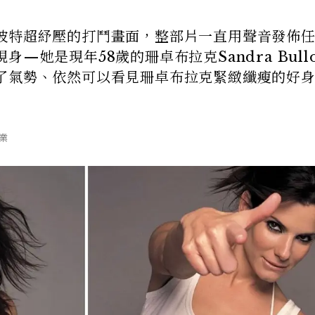
彼特超紓壓的打鬥畫面，整部片一直用聲音發佈
—她是現年58歲的珊卓布拉克Sandra Bullo
了氣勢、依然可以看見珊卓布拉克緊緻纖瘦的好
影業