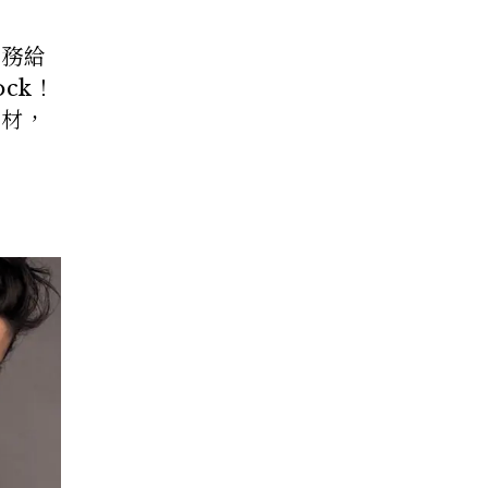
任務給
ck！
身材，