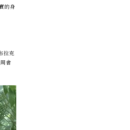
實的身
布拉克
每周會