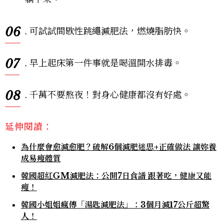
06
. 可試試間歇性跳繩減肥法，燃燒脂肪快。
07
. 早上起床第一件事就是喝溫開水排毒。
08
. 千萬不要熬夜！對身心健康都沒有好處。
延伸閱讀：
為什麼會愈減愈肥？破解6個減肥迷思+正確做法 讓妳養
成易瘦體質
韓國超紅GM減肥法：公開7日食譜 跟著吃，健康又能
瘦！
韓國小姐姐瘋傳「湯匙減肥法」：3個月減17公斤超驚
人！