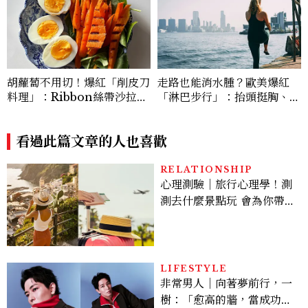
胡蘿蔔不用切！爆紅「削皮刀
走路也能消水腫？歐美爆紅
料理」：Ribbon絲帶沙拉、
「淋巴步行」：抬頭挺胸、自
辣蜂蜜胡蘿蔔，在家也能完成
然擺手、深呼吸，每天20分
鐘有感
看過此篇文章的人也喜歡
RELATIONSHIP
心理測驗｜旅行心理學！測
測去什麼景點玩 會為你帶來
好運
LIFESTYLE
非常男人｜向著夢前行，一
樹：「愈高的牆，當成功爬