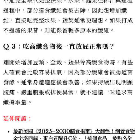
不能完全取代完整蔬果。水果、蔬菜在榨汁與過濾
過程中，部分膳食纖維會被去除，因此想增加纖
維，直接吃完整水果、蔬菜通常更理想。如果打成
不過濾的果昔，則能保留較多原本的纖維。
Q 3
：吃高纖食物後一直放屁正常嗎？
剛開始增加豆類、全穀、蔬果等高纖食物時，有些
人確實會比較容易排氣，因為部分纖維會被腸道菌
發酵。通常身體適應後會改善；如果持續出現明顯
腹痛、嚴重腹脹或排便異常，就不建議一味追求高
纖攝取量。
延伸閱讀：
最新美國《2025–2030膳食指南》大翻盤！倒置食物
金字塔回歸、蛋白質躍升C位、「這個食品」被點名全