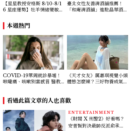
【星星教授安格斯 8/10-8/1
臺北女性友善清酒舖推薦！
6 星座運勢】牡羊情緒變敏
「和庵清酒舖」進駐晶華酒
感，雙子人際吸引力爆棚
店：首創五行心情選酒、單杯
180元起輕鬆微醺
本週熱門
COVID-19單周就診暴增！
《天才女友》厲嘉琪視覺小頭
喉嚨痛、咳嗽別當感冒 醫教
體態怎麼練？三好物養成氣血
防疫5招降感染風險
感美女，肩背訓練顯頭小又腰
細
看過此篇文章的人也喜歡
ENTERTAINMENT
《財閥 X 刑警2》好看嗎？
安普賢對決最帥反派俞承