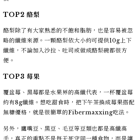
TOP2
酪梨
酪梨除了有大家熟悉的不飽和脂肪，也是容易被忽
略的纖維來源。一顆酪梨依大小約可提供10g上下
纖維，不論加入沙拉、吐司或做成酪梨碗都很方
便。
TOP3
莓果
覆盆莓、黑莓都是水果界的高纖代表，一杯覆盆莓
約有8g纖維。想吃甜食時，把下午茶換成莓果搭配
無糖優格，就是很簡單的Fibermaxxing吃法。
另外，鷹嘴豆、黑豆、毛豆等豆類也都是高纖高
手，真正的重點不是每天死守同一種食物，而是讓