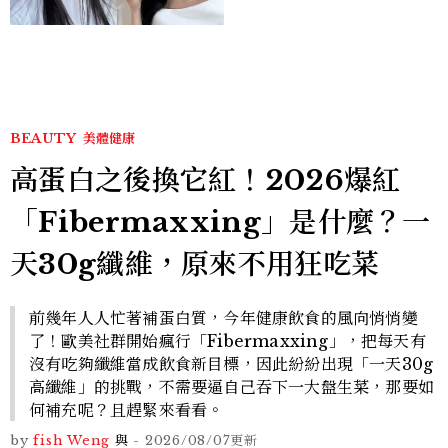
個日常習慣養出牛奶肌
BEAUTY
美體健康
高蛋白之後換它紅！2026爆紅
「Fibermaxxing」是什麼？一
天30g纖維，原來不用狂吃菜
前幾年人人忙著補蛋白質，今年健康飲食的風向悄悄變
了！歐美社群開始瘋行「Fibermaxxing」，把每天有
沒有吃夠纖維當成飲食新目標，因此紛紛出現「一天30g
高纖維」的挑戰，不需要逼自己吞下一大盤生菜，那要如
何補充呢？且趕緊來看看。
by
fish Weng
與
-
2026/08/07
更新