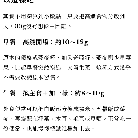
其實不用精算到小數點，只要把高纖食物分散到一
天，30g沒有想像中困難。
早餐｜高纖開場：約10
～12g
原本的優格或燕麥杯，加入奇亞籽、燕麥與少量莓
果。比起早餐突然塞進一大盤生菜，這種方式幾乎
不需要改變原本習慣。
午餐｜換主食＋加一樣：約8
～10g
外食便當可以把白飯部分換成糙米、五穀飯或藜
麥，再搭配花椰菜、木耳、毛豆或豆類。正常吃一
份便當，也能慢慢把纖維疊加上去。