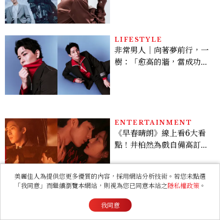
豪，鄭恩彩接棒女主，開專
機、刷黑卡，用錢輾壓罪犯
的陳利手回來了，這次能玩
多大？
LIFESTYLE
非常男人｜向著夢前行，一
樹：「愈高的牆，當成功爬
上去的那一刻，就愈有成就
感。」
ENTERTAINMENT
《早春晴朗》線上看6大看
點！井柏然為戲自備高訂，
孫千苦等地下戀轉正，雨夜
激吻獲讚慾感天花板
美麗佳人為提供您更多優質的內容，採用網站分析技術。若您未點選
「我同意」而繼續瀏覽本網站，則視為您已同意本站之
隱私權政策
。
LIFESTYLE
台北板橋馥華艾美酒店實際
我同意
開箱！6大亮點搶先看：新