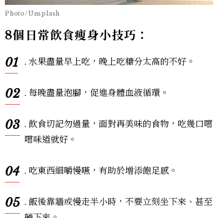
Photo/Unsplash
8個日常飲食瘦身小技巧：
01
. 水果盡量早上吃，晚上吃糖分太高的不好。
02
. 每晚盡量泡腳，促進身體血液循環。
03
. 飲食切記勿過量，面對再美味的食物，吃幾口嚐
嚐味道就好。
04
. 吃東西細嚼慢嚥，有助於增添飽足感。
05
. 飯後靠牆或慢走半小時，不要立刻坐下來、甚至
躺下來。