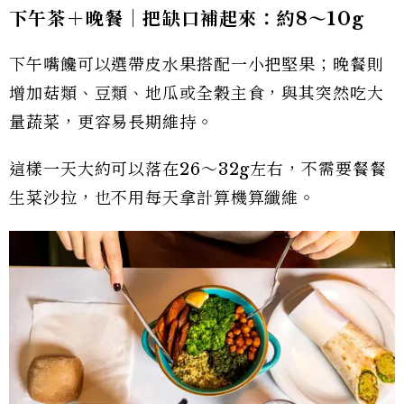
下午茶＋晚餐｜把缺口補起來：約8
～10g
下午嘴饞可以選帶皮水果搭配一小把堅果；晚餐則
增加菇類、豆類、地瓜或全穀主食，與其突然吃大
量蔬菜，更容易長期維持。
這樣一天大約可以落在26～32g左右，不需要餐餐
生菜沙拉，也不用每天拿計算機算纖維。