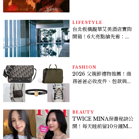
激吻獲讚慾感天花板
LIFESTYLE
台北板橋馥華艾美酒店實際
開箱！6大亮點搶先看：新
北最新旅宿地標、高空泳
池、客房藏奢華細節
FASHION
2026 父親節禮物推薦！商
務爸爸必收皮件、包款與鞋
履一次看
BEAUTY
TWICE MINA保養秘訣公
開！每天睡前留10分鐘ME
TIME、定期皮拉提斯，6