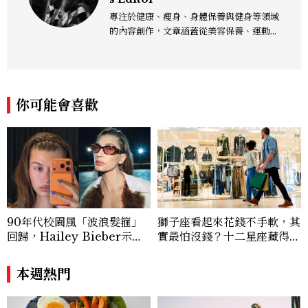
專注於健康、瘦身、身體保養與健身等領域
的內容創作，文章涵蓋從美容保養、運動健
身到生活風格等多元主題，致力於提供網友
實用且專業的資訊，作品風格親切易懂，常
以生活化的語言分享保養與健康知識，目前
在《美麗佳人》已累積了數百篇文章，持續
你可能會喜歡
為網友帶來最新的健康與美麗資訊。
90年代校園風「波浪髮箍」
獅子座看起來花錢不手軟，其
回歸，Hailey Bieber示範
實最怕沒錢？十二星座藏得最
如何戴得時髦：這款Miu Mi
深的金錢焦慮，「這星座」比
u髮箍未開賣先爆紅！
價半天，最後卻買最貴的
本週熱門