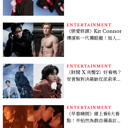
上去的那一刻，就愈有成就
感。」
ENTERTAINMENT
《戀愛修課》Kit Connor
傳演新一代獨眼龍！加入新
版《X戰警》，可望搭檔
Sadie Sink
ENTERTAINMENT
《財閥 X 刑警2》好看嗎？
安普賢對決最帥反派俞承
豪，鄭恩彩接棒女主，開專
機、刷黑卡，用錢輾壓罪犯
的陳利手回來了，這次能玩
多大？
ENTERTAINMENT
《早春晴朗》線上看6大看
點！井柏然為戲自備高訂，
孫千苦等地下戀轉正，雨夜