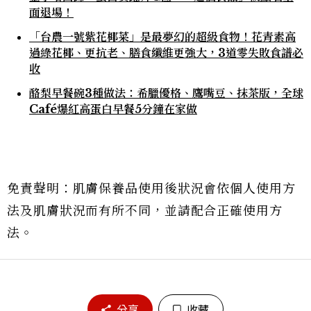
面退場！
「台農一號紫花椰菜」是最夢幻的超級食物！花青素高
過綠花椰、更抗老、膳食纖維更強大，3道零失敗食譜必
收
酪梨早餐碗3種做法：希臘優格、鷹嘴豆、抹茶版，全球
Café爆紅高蛋白早餐5分鐘在家做
免責聲明：肌膚保養品使用後狀況會依個人使用方
法及肌膚狀況而有所不同，並請配合正確使用方
法。
分享
收藏