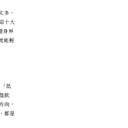
太多，
紹十大
健身界
就能輕
調「低
盤飲
方向，
，都是