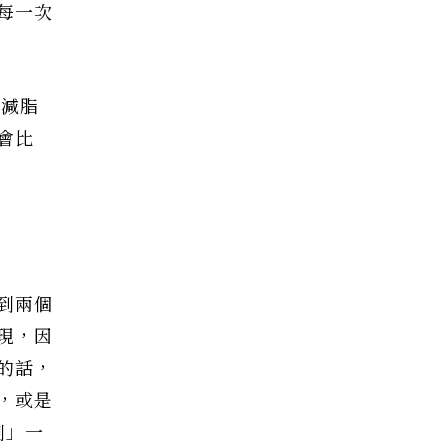
每一次
身減脂
會比
到兩個
現，因
的話，
，或是
劃」一