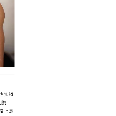
也知道
人腹
路上是