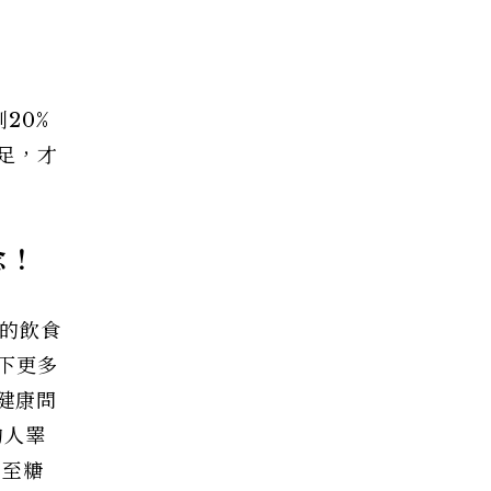
20%
足，才
念！
的飲食
下更多
健康問
的人睪
甚至糖