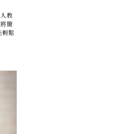
私人教
他將簡
能輕鬆