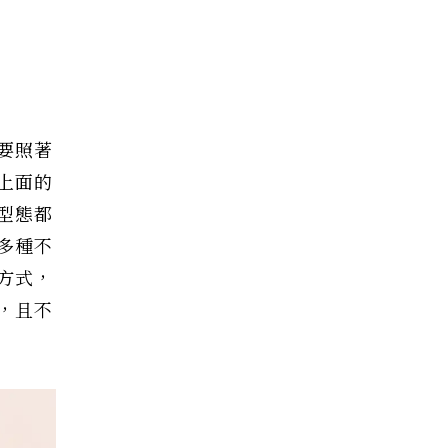
要照著
上面的
型態都
多種不
方式，
，且不