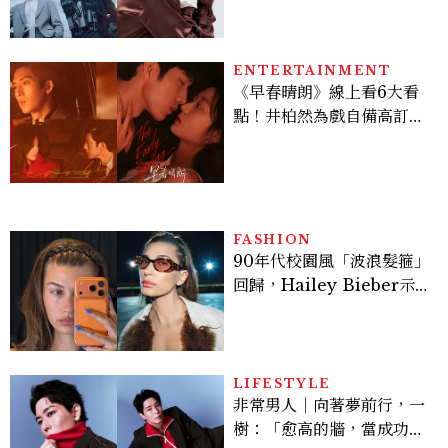
機、刷黑卡，用錢輾壓罪犯
的陳利手回來了，這次能玩
多大？
ENTERTAINMENT
《早春晴朗》線上看6大看
點！井柏然為戲自備高訂，
孫千苦等地下戀轉正，雨夜
激吻獲讚慾感天花板
FASHION
90年代校園風「波浪髮箍」
回歸，Hailey Bieber示
範如何戴得時髦：這款Miu
Miu髮箍未開賣先爆紅！
LIFESTYLE
非常男人｜向著夢前行，一
樹：「愈高的牆，當成功爬