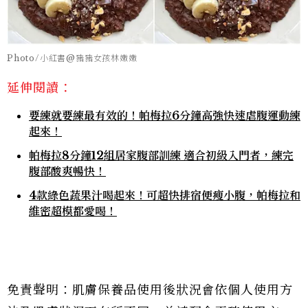
Photo/小紅書@豬豬女孩林嫩嫩
延伸閱讀：
要練就要練最有效的！帕梅拉6分鐘高強快速虐腹運動練
起來！
帕梅拉8分鐘12組居家腹部訓練 適合初級入門者，練完
腹部酸爽暢快！
4款綠色蔬果汁喝起來！可超快排宿便瘦小腹，帕梅拉和
維密超模都愛喝！
免責聲明：肌膚保養品使用後狀況會依個人使用方