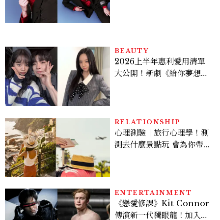
上去的那一刻，就愈有成就
感。」
BEAUTY
2026上半年惠利愛用清單
大公開！新劇《給你夢想》
美出新高度，10款保養、香
水、護髮同款一次看
RELATIONSHIP
心理測驗｜旅行心理學！測
測去什麼景點玩 會為你帶來
好運
ENTERTAINMENT
《戀愛修課》Kit Connor
傳演新一代獨眼龍！加入新