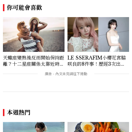
在《美麗佳人》已累積了數百篇文章，持續
你可能會喜歡
為網友帶來最新的健康與美麗資訊。
天蠍座變熟後反而開始保持距
LE SSERAFIM小櫻花宮脇
離？十二星座關係太靠近時最
咲良的8件事！歷經3次出
怕發生的事，「這星座」一有
道、嚴以律己的終極自我管理
壓力就先躲起來
王、靠「這招」養成17吋螞蟻
腰
本週熱門