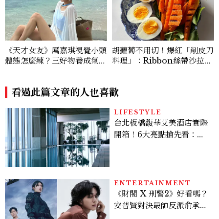
《天才女友》厲嘉琪視覺小頭
胡蘿蔔不用切！爆紅「削皮刀
體態怎麼練？三好物養成氣血
料理」：Ribbon絲帶沙拉、
感美女，肩背訓練顯頭小又腰
辣蜂蜜胡蘿蔔，在家也能完成
細
看過此篇文章的人也喜歡
LIFESTYLE
台北板橋馥華艾美酒店實際
開箱！6大亮點搶先看：新
北最新旅宿地標、高空泳
池、客房藏奢華細節
ENTERTAINMENT
《財閥 X 刑警2》好看嗎？
安普賢對決最帥反派俞承
豪，鄭恩彩接棒女主，開專