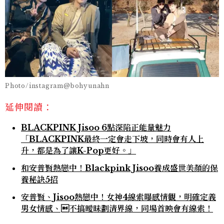
Photo/instagram@bohyunahn
延伸閱讀：
BLACKPINK Jisoo 6點深陷正能量魅力
「BLACKPINK最終一定會走下坡，同時會有人上
升，都是為了讓K-Pop更好。」
和安普賢熱戀中！Blackpink Jisoo養成盛世美顏的保
養秘訣5招
安普賢、Jisoo熱戀中！女神4線索曝感情觀，明確定義
男女情感、不搞曖昧劃清界線，同場首映會有線索！