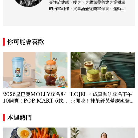
專注於健康、瘦身、身體保養與健身等領域
的內容創作，文章涵蓋從美容保養、運動健
身到生活風格等多元主題，致力於提供網友
實用且專業的資訊，作品風格親切易懂，常
以生活化的語言分享保養與健康知識，目前
在《美麗佳人》已累積了數百篇文章，持續
你可能會喜歡
為網友帶來最新的健康與美麗資訊。
2026星巴克MOLLY聯名8/
LOJEL × 成真咖啡聯名下午
10開賣！POP MART 6款
茶開吃！抹茶舒芙蕾療癒登
杯袋價格、草莓布蕾星冰樂一
場，期間限定至9/30
次看
本週熱門