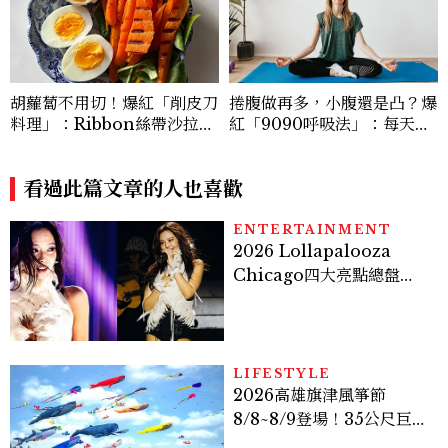
胡蘿蔔不用切！爆紅「削皮刀
捲腹做再多，小腹還是凸？爆
料理」：Ribbon絲帶沙拉、
紅「9090呼吸法」：每天躺
辣蜂蜜胡蘿蔔，在家也能完成
著做3分鐘，讓站姿更挺、身
形更修長
看過此篇文章的人也喜歡
ENTERTAINMENT
2026 Lollapalooza
Chicago四大亮點總盤
點， JENNIE、 CORTIS
登台，K-POP擄獲全球！
LIFESTYLE
2026高雄旗津風箏節
8/8~8/9登場！35公尺巨大
鯨魚首度放飛、豐富親子活