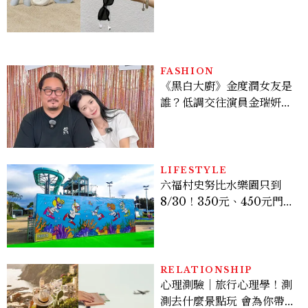
定系列登場，夢幻海洋藍空
間、限定彩妝、DIY吊飾一
次體驗
FASHION
《黑白大廚》金度潤女友是
誰？低調交往演員金瑞妍、
曾出演《少年法庭》，私下
極簡風穿搭是日常範本！
LIFESTYLE
六福村史努比水樂園只到
8/30！350元、450元門票
優惠一次看，必拍造景、
SNOOPY美食可愛登場
RELATIONSHIP
心理測驗｜旅行心理學！測
測去什麼景點玩 會為你帶來