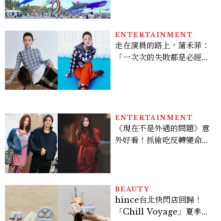
動時間懶人包
ENTERTAINMENT
走在演員的路上，蒲禾菲：
「一次次的失敗都是必經過
程，必須要經過那些練習，
才能做得好。」
ENTERTAINMENT
《現在不是外遇的問題》意
外好看！抓偷吃反轉變命
案？金憓秀傳奇美腿被讚
爆、金智勳大秀腹肌，曹汝
貞雙影后飆戲，線上看7大
看點懶人包
BEAUTY
hince台北快閃店回歸！
「Chill Voyage」夏季限