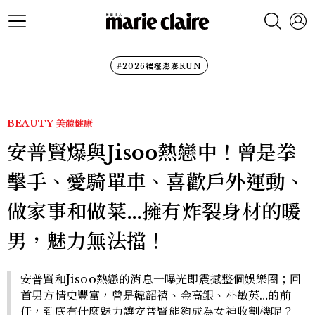
#2026裙襬澎澎RUN
BEAUTY
美體健康
安普賢爆與Jisoo熱戀中！曾是拳
擊手、愛騎單車、喜歡戶外運動、
做家事和做菜…擁有炸裂身材的暖
男，魅力無法擋！
安普賢和Jisoo熱戀的消息一曝光即震撼整個娛樂圈；回
首男方情史豐富，曾是韓韶禧、金高銀、朴敏英…的前
任，到底有什麼魅力讓安普賢能夠成為女神收割機呢？