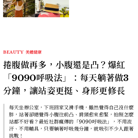
好運
BEAUTY
美體健康
捲腹做再多，小腹還是凸？爆紅
「9090呼吸法」：每天躺著做3
分鐘，讓站姿更挺、身形更修長
每天坐辦公室，下班回家又滑手機，雖然覺得自己沒什麼
胖，站著卻總覺得小腹往前凸、肩頸愈來愈緊，拍照怎麼
站都不好看？最近社群瘋傳的「9090呼吸法」，不用流
汗、不用輔具，只要躺著呼吸幾分鐘，就吸引不少人跟著
挑戰！