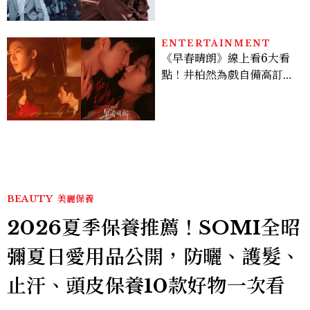
機、刷黑卡，用錢輾壓罪犯
的陳利手回來了，這次能玩
多大？
ENTERTAINMENT
《早春晴朗》線上看6大看
點！井柏然為戲自備高訂，
孫千苦等地下戀轉正，雨夜
激吻獲讚慾感天花板
BEAUTY
美麗保養
2026夏季保養推薦！SOMI全昭
彌夏日愛用品公開，防曬、護髮、
止汗、頭皮保養10款好物一次看