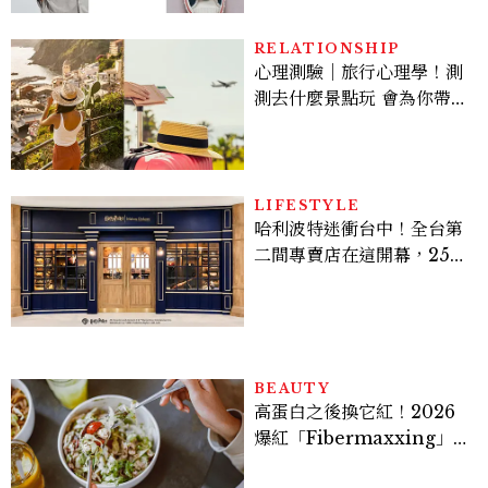
RELATIONSHIP
心理測驗｜旅行心理學！測
測去什麼景點玩 會為你帶來
好運
LIFESTYLE
哈利波特迷衝台中！全台第
二間專賣店在這開幕，25週
年限定周邊、托特包太值得
入手
BEAUTY
高蛋白之後換它紅！2026
爆紅「Fibermaxxing」
是什麼？一天30g纖維，原