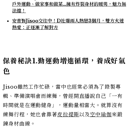
戶外運動、做家事和做菜…擁有炸裂身材的暖男，魅力無
法擋！
安普賢Jisoo交往中！D社爆兩人熱戀3個月，雙方火速
熱愛：正逐漸了解對方
保養秘訣1.勤運動增進循環，養成好氣
色
Jisoo雖然工作忙碌，當中也經常必須為了錄製專
輯、準備演唱會而練舞，曾經開直播說自己「一有
時間就是在運動健身」，運動量相當大。就算沒有
練舞行程，她也會靠著
皮拉提斯
以及
空中瑜伽
來鍛
鍊身材曲線。