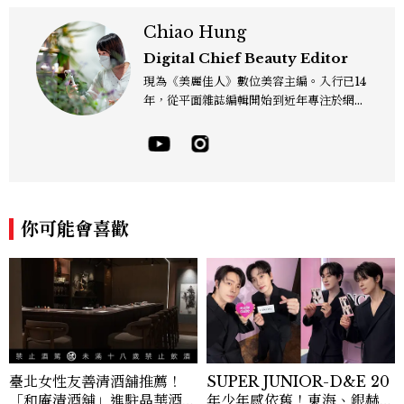
Chiao Hung
Digital Chief Beauty Editor
現為《美麗佳人》數位美容主編。入行已14
年，從平面雜誌編輯開始到近年專注於網路
報導，同時兼顧社群操作。寫作範圍持續深
耕彩妝、保養、香氛、頭髮...等與美有關的
面向。擅長以細膩敏銳的觀察力，深入報導
品牌理念與最新產品趨勢，將專業知識轉化
為貼近讀者日常的實用建議。持續關注美容
產業的創新動態，從配方科學到永續發展等
你可能會喜歡
等。Contact：chiao_hung@mctw.co
m.tw
臺北女性友善清酒舖推薦！
SUPER JUNIOR-D&E 20
「和庵清酒舖」進駐晶華酒
年少年感依舊！東海、銀赫公