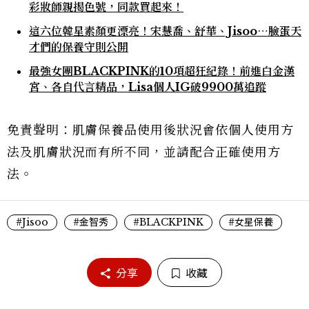
彩妝師親揭色號，同款買起來！
這六位韓星素顏更漂亮！宋慧喬、舒華、Jisoo⋯臉蛋天
才們的保養守則公開
最強女團BLACKPINK的10項超狂紀錄！前進白金漢
宮、各自代言精品，Lisa個人IG破9900萬追蹤
免責聲明：肌膚保養品使用後狀況會依個人使用方
法及肌膚狀況而有所不同，並請配合正確使用方
法。
#Jisoo
#金智秀
#BLACKPINK
#女星保養
分享
收藏