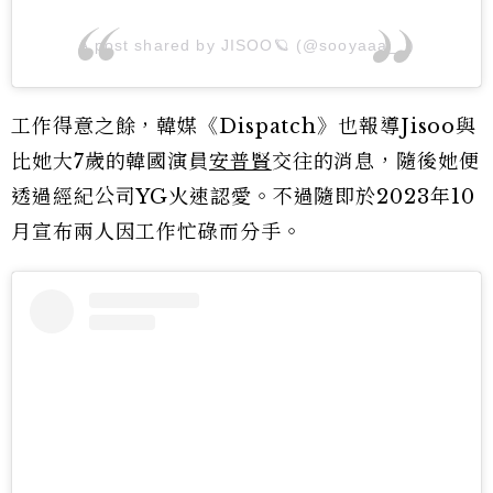
A post shared by JISOO🪐 (@sooyaaa__)
工作得意之餘，韓媒《Dispatch》也報導Jisoo與
比她大7歲的韓國演員
安普賢
交往的消息，隨後她便
透過經紀公司YG火速認愛。不過隨即於2023年10
月宣布兩人因工作忙碌而分手。