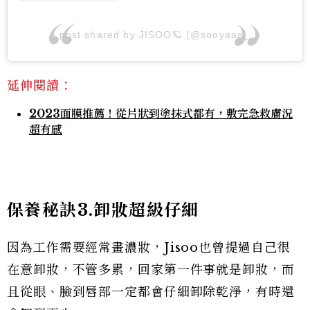
A post shared by JISOO🪐 (@sooyaaa__)
延伸閱讀：
2023面膜推薦！從片狀到塗抹式都有，敷完急救膚況
超有感
保養秘訣3.卸妝超級仔細
因為工作需要經常畫濃妝，Jisoo也曾提過自己很
在意卸妝，不管多累，回家第一件事就是卸妝，而
且從眼、臉到唇部一定都會仔細卸除乾淨，有時還