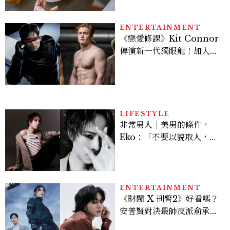
來不用狂吃菜
ENTERTAINMENT
《戀愛修課》Kit Connor
傳演新一代獨眼龍！加入新
版《X戰警》，可望搭檔
Sadie Sink
LIFESTYLE
非常男人｜美男的條件，
Eko：「不要以貌取人，內
在與外在同樣重要。」
ENTERTAINMENT
《財閥 X 刑警2》好看嗎？
安普賢對決最帥反派俞承
豪，鄭恩彩接棒女主，開專