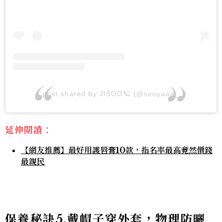
A post shared by JISOO🪐 (@sooyaaa__)
延伸閱讀：
【網友推薦】最好用護唇膏10款，指名率最高竟然價錢
最親民
保養秘訣5.戴帽子穿外套，物理防曬