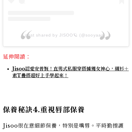
A post shared by JISOO🪐 (@sooyaaa__)
延伸閱讀：
Jisoo認愛安普賢！直男式私服穿搭擄獲女神心，襯衫＋
素T疊搭超好上手學起來！
保養秘訣4.重視唇部保養
Jisoo很在意細節保養，特別是嘴唇。平時勤擦護