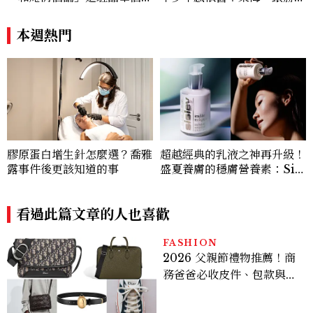
店：首創五行心情選酒、單杯
開7個保養與生活習慣
180元起輕鬆微醺
本週熱門
超越經典的乳液之神再升級！
膠原蛋白增生針怎麼選？喬雅
盛夏養膚的穩膚營養素：Sisl
露事件後更該知道的事
ey 全能乳液，以頂級植萃啟
動自主修護，讓保養不被動，
由內而外打造「好體質」
看過此篇文章的人也喜歡
FASHION
2026 父親節禮物推薦！商
務爸爸必收皮件、包款與鞋
履一次看