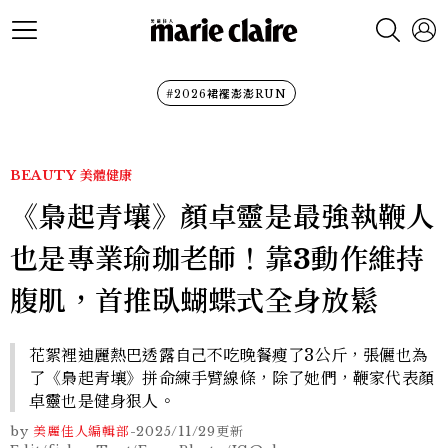
#2026裙襬澎澎RUN
BEAUTY
美體健康
《梟起青壤》顏卓靈是最強執鞭人
也是專業瑜珈老師！靠3動作維持
腹肌，首推臥蝴蝶式全身放鬆
花絮裡迪麗熱巴透露自己不吃晚餐瘦了3公斤，張儷也為
了《梟起青壤》拼命練手臂線條，除了她們，鞭家代表顏
卓靈也是健身狠人。
by
美麗佳人編輯部
-
2025/11/29
更新