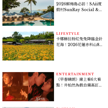
2026蘇梅島必訪！SAii度
假村SunRay Social &
Swim Club全新開箱，6
大亮點體驗懶人包
LIFESTYLE
卡娜赫拉粉紅兔兔降臨金針
花海！2026花蓮赤科山8月
迎滿開花期，40公頃金色花
毯＋夢幻打卡攻略
ENTERTAINMENT
《早春晴朗》線上看6大看
點！井柏然為戲自備高訂，
孫千苦等地下戀轉正，雨夜
激吻獲讚慾感天花板