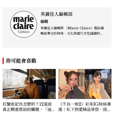
美麗佳人編輯部
編輯
美麗佳人編輯群 《Marie Claire》雜誌編
輯部專注於時尚、文化與當代女性議題的深
度呈現，致力打造兼具風格與觀點的內容敘
事。 團隊擅長核心議題企劃、內容策展與
跨平台整合，長期關注國際時代脈動與社會
趨勢，從文化觀察出發，挖掘具有啟發性的
你可能會喜歡
女性故事與價值觀；同時以細膩的美學語言
與敘事張力，轉化為兼具視覺風格與思想深
度的內容。 《Marie Claire》始終以敏銳
視角與編輯直覺，引領讀者探索女性多元面
貌與生活品味風格的無限可能。
巨蟹座記仇怎麼哄？12星座
《不良一族2》彩朱IG粉絲暴
真正願意原諒的關鍵，「這星
漲！私下熱愛精品穿搭、經營