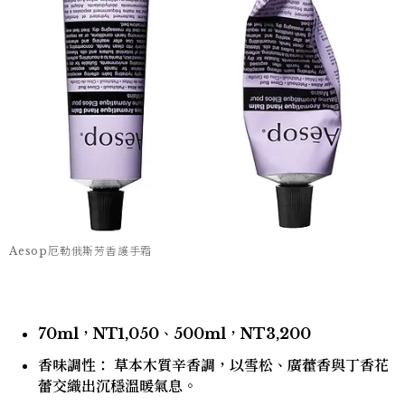
Aesop厄勒俄斯芳香護手霜
70ml，NT1,050、500ml，NT3,200
香味調性： 草本木質辛香調，以雪松、廣藿香與丁香花
蕾交織出沉穩溫暖氣息。