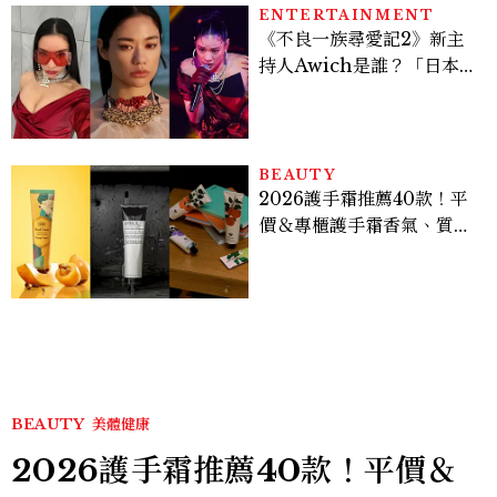
ENTERTAINMENT
《不良一族尋愛記2》新主
持人Awich是誰？「日本嘻
哈女王」人生比節目更抓
馬：25歲喪夫、家中遭槍擊
掃射
BEAUTY
2026護手霜推薦40款！平
價＆專櫃護手霜香氣、質
地、使用評價
BEAUTY
美體健康
2026護手霜推薦40款！平價＆