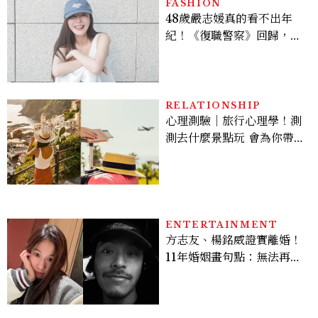
FASHION
48歲嚴志媛真的看不出年
紀！《復職警察》回歸，5
個私服減齡公式一次看
RELATIONSHIP
心理測驗｜旅行心理學！測
測去什麼景點玩 會為你帶來
好運
ENTERTAINMENT
方志友、楊銘威證實離婚！
11年婚姻畫句點：無法再做
情人，但永遠是家人