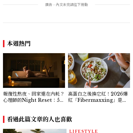
座」道歉沒用，要看你下一次
服飾品牌，堪稱品味最好女成
怎麼做
員
本週熱門
報復性熬夜、回家還在內耗？
高蛋白之後換它紅！2026爆
心理師的Night Reset：5個
紅「Fibermaxxing」是什
習慣讓夜晚真正屬於自己
麼？一天30g纖維，原來不用
狂吃菜
看過此篇文章的人也喜歡
LIFESTYLE