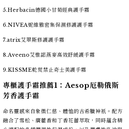
5.Herbacin德國小甘菊經典護手霜
6.NIVEA妮維雅密集保濕修護護手霜
7.atrix艾翠斯修護護手霜
8.Aveeno艾惟諾燕麥高效舒緩護手霜
9.KISSME乾荒禁止奇士美護手霜
專櫃護手霜推薦1：Aesop厄勒俄斯
芳香護手霜
命名靈感來自象徵仁慈、體恤的古希臘神祇。配方
融合了雪松、廣藿香和丁香花蕾萃取，同時蘊含精