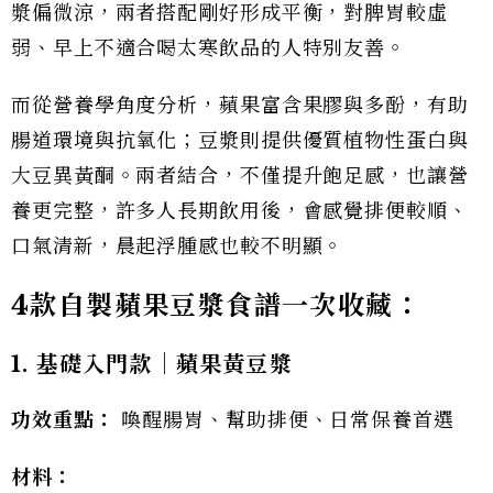
漿偏微涼，兩者搭配剛好形成平衡，對脾胃較虛
弱、早上不適合喝太寒飲品的人特別友善。
而從營養學角度分析，蘋果富含果膠與多酚，有助
腸道環境與抗氧化；豆漿則提供優質植物性蛋白與
大豆異黃酮。兩者結合，不僅提升飽足感，也讓營
養更完整，許多人長期飲用後，會感覺排便較順、
口氣清新，晨起浮腫感也較不明顯。
4
款自製蘋果豆漿食譜一次收藏：
1.
基礎入門款｜蘋果黃豆漿
功效重點：
喚醒腸胃、幫助排便、日常保養首選
材料：