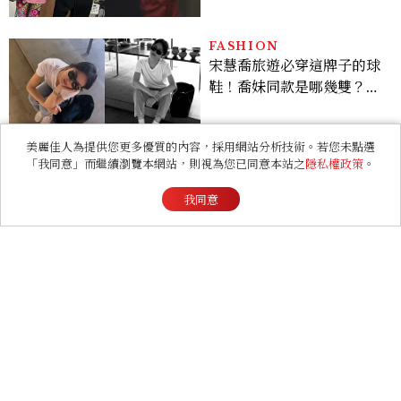
她愛上？
LIFESTYLE
2026中秋禮盒推薦40+品
牌！不想送月餅也有解，送
長輩、送客戶一次挑
美麗佳人為提供您更多優質的內容，採用網站分析技術。若您未點選
「我同意」而繼續瀏覽本網站，則視為您已同意本站之
隱私權政策
。
RELATIONSHIP
我同意
心理測驗｜旅行心理學！測
測去什麼景點玩 會為你帶來
好運
ENTERTAINMENT
2026 Lollapalooza
Chicago四大亮點總盤
點， JENNIE、 CORTIS
登台，K-POP擄獲全球！