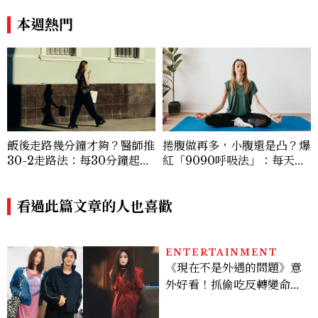
飯後走路幾分鐘才夠？醫師推
捲腹做再多，小腹還是凸？爆
30-2走路法：每30分鐘起身
紅「9090呼吸法」：每天躺
2分鐘，降血糖效果等同有氧
著做3分鐘，讓站姿更挺、身
運動
形更修長
看過此篇文章的人也喜歡
ENTERTAINMENT
《現在不是外遇的問題》意
外好看！抓偷吃反轉變命
案？金憓秀傳奇美腿被讚
爆、金智勳大秀腹肌，曹汝
貞雙影后飆戲，線上看7大
看點懶人包
FASHION
宋慧喬旅遊必穿這牌子的球
鞋！喬妹同款是哪幾雙？
AUTRY究竟有什麼魅力讓