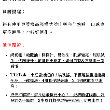
關鍵提醒
；
務必使用豆漿機高溫模式讓山藥完全熟透，口感會
更像濃湯，也較好消化。
延伸閱讀：
網實測「橄欖油＋檸檬汁」晨飲法：肌膚變亮、腹脹減
少、代謝提升、能量也更穩定，如何自製&怎麼喝一次
看懂！
TikTok、小紅書爆紅的「埃及搖」不僅瘦腰腹還能瘦
全身！正確搖法、4組動作跟著練，2-4週就能看見線
條！
成天打麻將、搭長途飛機要小心！「經濟艙症候群」好
發於久坐族群，3步驟自救伸展操學起來，防患未然！