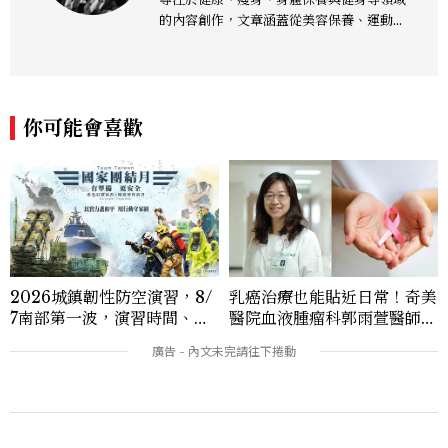
的內容創作，文章涵蓋從美容保養、運動健
身到生活風格等多元主題，致力於提供網友
實用且專業的資訊，作品風格親切易懂，常
以生活化的語言分享保養與健康知識，目前
在《美麗佳人》已累積了數百篇文章，持續
你可能會喜歡
為網友帶來最新的健康與美麗資訊。
2026城鎮韌性防空演習，8/
乳癌治療也能貼近日常！奇美
7南部第一波，演習時間、可
醫院血液腫瘤科郭雨萱醫師分
以出門嗎？罰款懶人包
享：「口服化療讓乳癌不只治
療，也能好好兼顧生活品
本週熱門
質。」