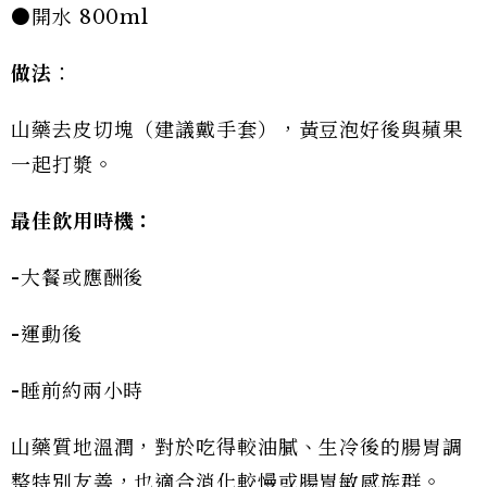
●開水 800ml
做法
：
山藥去皮切塊（建議戴手套），黃豆泡好後與蘋果
一起打漿。
最佳飲用時機：
-大餐或應酬後
-運動後
-睡前約兩小時
山藥質地溫潤，對於吃得較油膩、生冷後的腸胃調
整特別友善，也適合消化較慢或腸胃敏感族群。