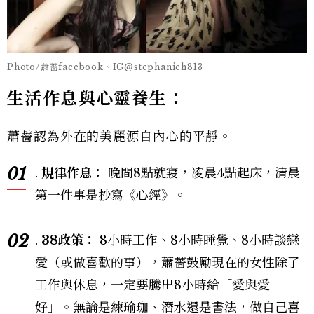
Photo/蕭薔facebook、IG@stephanieh813
生活作息與心靈養生：
蕭薔認為外在的美麗源自內心的平靜。
01
.
規律作息：
晚間8點就寢，凌晨4點起床，清晨
第一件事是抄寫《心經》。
02
.
38
政策：
8小時工作、8小時睡覺、8小時談戀
愛（或做喜歡的事），蕭薔鼓勵現在的女性除了
工作與休息，一定要騰出8小時給「愛與愛
好」。無論是練瑜珈、潛水還是書法，做自己喜