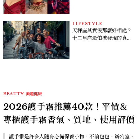
哈女王」人生比節目更抓
馬：25歲喪夫、家中遭槍擊
掃射
LIFESTYLE
天秤座其實沒那麼好相處？
十二星座最怕被發現的真實
面貌，「這星座」一直在假
裝不在意
BEAUTY
美體健康
2026護手霜推薦40款！平價＆
專櫃護手霜香氣、質地、使用評價
護手霜是許多人隨身必備保養小物，不論包包、辦公室、