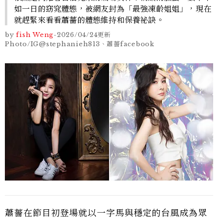
如一日的窈窕體態，被網友封為「最強凍齡姐姐」，現在
就趕緊來看看蕭薔的體態維持和保養祕訣。
by
fish Weng
-
2026/04/24
更新
Photo/IG@stephanieh813、蕭薔facebook
蕭薔在節目初登場就以一字馬與穩定的台風成為眾