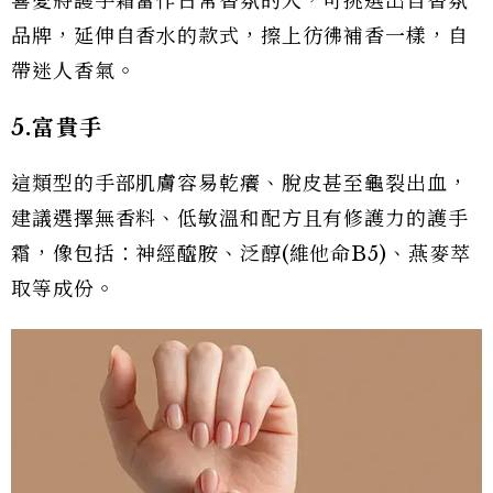
喜愛將護手霜當作日常香氛的人，可挑選出自香氛
品牌，延伸自香水的款式，擦上彷彿補香一樣，自
帶迷人香氣。
5.富貴手
這類型的手部肌膚容易乾癢、脫皮甚至龜裂出血，
建議選擇無香料、低敏溫和配方且有修護力的護手
霜，像包括：神經醯胺、泛醇(維他命B5)、燕麥萃
取等成份。