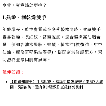
享受，究竟該怎麼挑？
1.熟齡、極乾燥雙手
年齡增長、乾性膚質或在冬季較寒冷時，會讓雙手
容易乾燥、長細紋，甚至脫皮。適合選擇高油脂含
量，例如乳油木果脂、蜂蠟、植物油(橄欖油、甜杏
仁油、摩洛哥堅果油等等)，搭配密集修護配方，幫
助滋潤並鞏固肌膚屏障。
延伸閱讀：
【保養知識王】手指脫皮、指緣粗糙怎麼辦？掌握7大成
因、5招預防，還有3步驟教你正確修剪倒刺