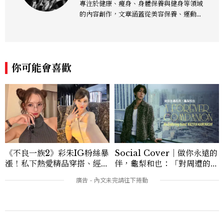
專注於健康、瘦身、身體保養與健身等領域
的內容創作，文章涵蓋從美容保養、運動健
身到生活風格等多元主題，致力於提供網友
實用且專業的資訊，作品風格親切易懂，常
以生活化的語言分享保養與健康知識，目前
在《美麗佳人》已累積了數百篇文章，持續
你可能會喜歡
為網友帶來最新的健康與美麗資訊。
《不良一族2》彩朱IG粉絲暴
Social Cover｜做你永遠的
漲！私下熱愛精品穿搭、經營
伴，龜梨和也：「對周遭的人
服飾品牌，堪稱品味最好女成
事物保有餘裕，同時也持續努
員
力。」