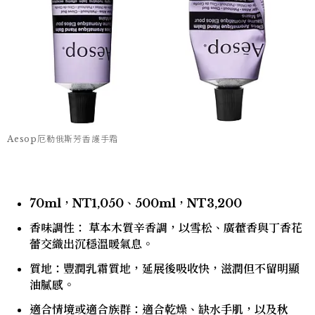
Aesop厄勒俄斯芳香護手霜
70ml，NT1,050、500ml，NT3,200
香味調性： 草本木質辛香調，以雪松、廣藿香與丁香花
蕾交織出沉穩溫暖氣息。
質地：豐潤乳霜質地，延展後吸收快，滋潤但不留明顯
油膩感。
適合情境或適合族群：適合乾燥、缺水手肌，以及秋