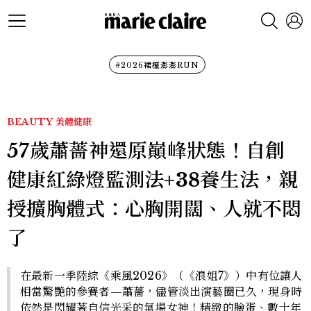
#2026裙襬澎澎RUN
BEAUTY
美體健康
57歲蕭薔神還原巔峰狀態！自創
健康紅綠燈監測法+38養生法，親
授擴胸體式：心胸開闊、人就不悶
了
在最新一季陸綜《乘風2026》（《浪姐7》）中有位讓人
相當驚艷的參賽者—蕭薔，儘管淡出演藝圈已久，現身時
依然是閃耀著自信光采的氣場女神！精緻的臉蛋、數十年