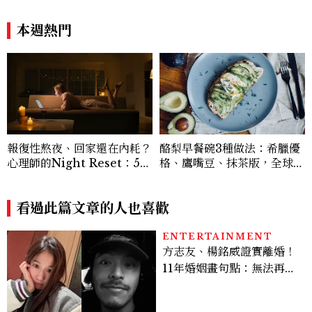
本週熱門
報復性熬夜、回家還在內耗？
酪梨早餐碗3種做法：希臘優
心理師的Night Reset：5個
格、鷹嘴豆、抹茶版，全球C
習慣讓夜晚真正屬於自己
afé爆紅高蛋白早餐5分鐘在
家做
看過此篇文章的人也喜歡
ENTERTAINMENT
方志友、楊銘威證實離婚！
11年婚姻畫句點：無法再做
情人，但永遠是家人