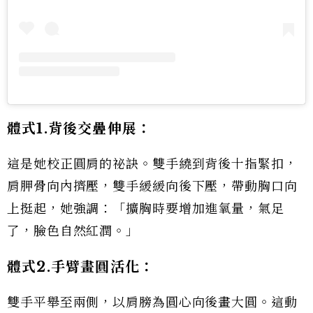
體式1.
背後交疊伸展：
這是她校正圓肩的祕訣。雙手繞到背後十指緊扣，
肩胛骨向內擠壓，雙手緩緩向後下壓，帶動胸口向
上挺起，她強調：「擴胸時要增加進氧量，氣足
了，臉色自然紅潤。」
體式2.
手臂畫圓活化：
雙手平舉至兩側，以肩膀為圓心向後畫大圓。這動