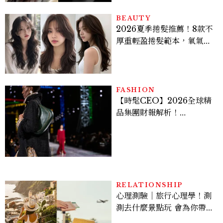
BEAUTY
2026夏季捲髮推薦！8款不
厚重輕盈捲髮範本，氧氣層
次燙、法式慵懶捲顯臉小又
好整理
FASHION
【時髦CEO】2026全球精
品集團財報解析！
LVMH、Hermès、
Chanel、Gucci 誰是真
正贏家？5大趨勢一次看
RELATIONSHIP
心理測驗｜旅行心理學！測
測去什麼景點玩 會為你帶來
好運