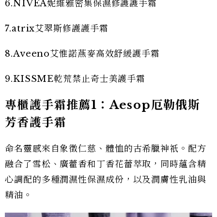
6.NIVEA妮維雅密集保濕修護護手霜
7.atrix艾翠斯修護護手霜
8.Aveeno艾惟諾燕麥高效舒緩護手霜
9.KISSME乾荒禁止奇士美護手霜
專櫃護手霜推薦1：Aesop厄勒俄斯
芳香護手霜
命名靈感來自象徵仁慈、體恤的古希臘神祇。配方
融合了雪松、廣藿香和丁香花蕾萃取，同時蘊含精
心調配的多種潤濕性保濕成份，以及潤膚性乳油與
精油。