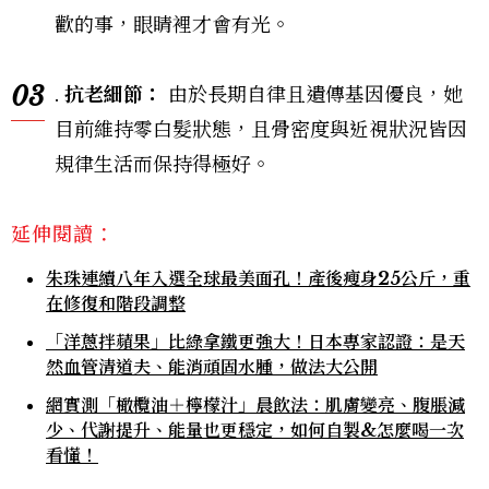
歡的事，眼睛裡才會有光。
03
.
抗老細節：
由於長期自律且遺傳基因優良，她
目前維持零白髮狀態，且骨密度與近視狀況皆因
規律生活而保持得極好。
延伸閱讀：
朱珠連續八年入選全球最美面孔！產後瘦身25公斤，重
在修復和階段調整
「洋蔥拌蘋果」比綠拿鐵更強大！日本專家認證：是天
然血管清道夫、能消頑固水腫，做法大公開
網實測「橄欖油＋檸檬汁」晨飲法：肌膚變亮、腹脹減
少、代謝提升、能量也更穩定，如何自製&怎麼喝一次
看懂！