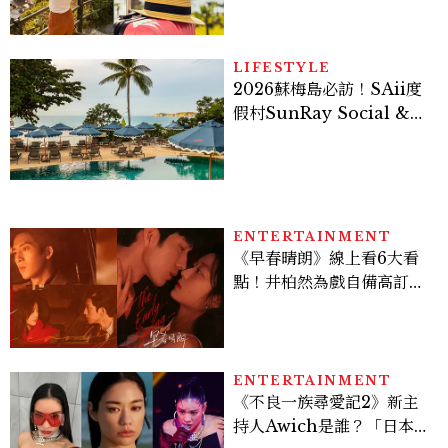
LIFESTYLE
2026蘇梅島必訪！SAii度
假村SunRay Social &
Swim Club全新開箱，6
大亮點體驗懶人包
ENTERTAINMENT
《早春晴朗》線上看6大看
點！井柏然為戲自備高訂，
孫千苦等地下戀轉正，雨夜
激吻獲讚慾感天花板
ENTERTAINMENT
《不良一族尋愛記2》新主
持人Awich是誰？「日本嘻