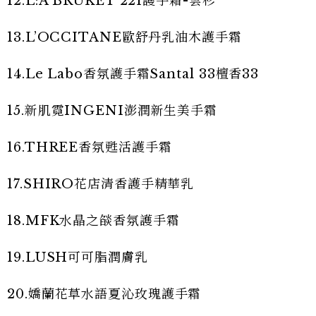
12.L:A BRUKET 221護手霜-雲杉
13.L’OCCITANE歐舒丹乳油木護手霜
14.Le Labo香氛護手霜Santal 33檀香33
15.新肌霓INGENI澎潤新生美手霜
16.THREE香氛甦活護手霜
17.SHIRO花店清香護手精華乳
18.MFK水晶之燄香氛護手霜
19.LUSH可可脂潤膚乳
20.嬌蘭花草水語夏沁玫瑰護手霜