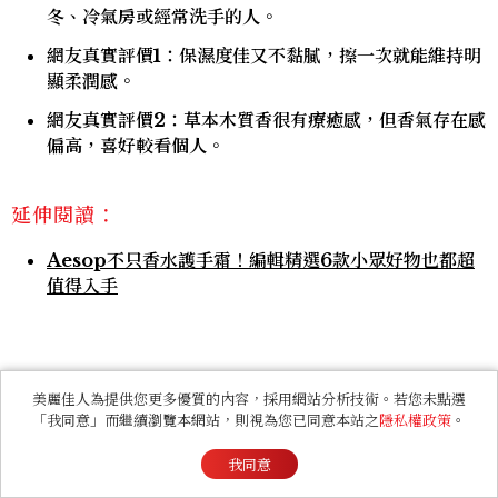
冬、冷氣房或經常洗手的人。
網友真實評價1：保濕度佳又不黏膩，擦一次就能維持明
顯柔潤感。
網友真實評價2：草本木質香很有療癒感，但香氣存在感
偏高，喜好較看個人。
延伸閱讀：
Aesop不只香水護手霜！編輯精選6款小眾好物也都超
值得入手
美麗佳人為提供您更多優質的內容，採用網站分析技術。若您未點選
「我同意」而繼續瀏覽本網站，則視為您已同意本站之
隱私權政策
。
我同意