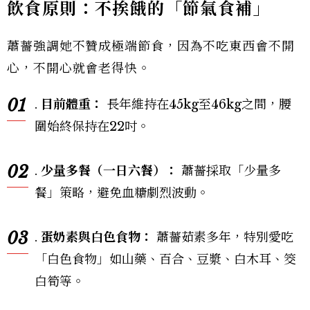
飲食原則：不挨餓的「節氣食補」
蕭薔強調她不贊成極端節食，因為不吃東西會不開
心，不開心就會老得快。
01
.
目前體重：
長年維持在45kg至46kg之間，腰
圍始終保持在22吋。
02
.
少量多餐（一日六餐）：
蕭薔採取「少量多
餐」策略，避免血糖劇烈波動。
03
.
蛋奶素與白色食物：
蕭薔茹素多年，特別愛吃
「白色食物」如山藥、百合、豆漿、白木耳、筊
白筍等。