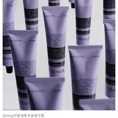
Aesop厄勒俄斯芳香護手霜