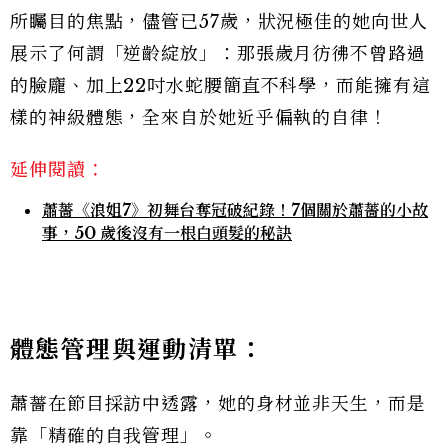
所矚目的焦點，儘管已57歲，狀況極佳的她向世人
展示了何謂「逆齡綻放」：那張歲月彷彿不曾路過
的臉龐、加上22吋水蛇腰簡直不科學，而能擁有這
樣的神級體態，全來自於她近乎偏執的自律！
延伸閱讀：
蕭薔《浪姐7》初舞台奪冠破紀錄！7個關於蕭薔的小故
事，50 歲後沒有一根白頭髮的秘訣
體態管理與運動清單：
蕭薔在節目採訪中透露，她的身材並非天生，而是
靠「精確的自我管理」。