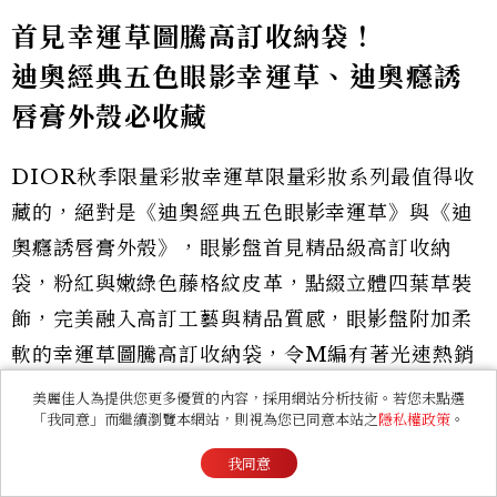
首見
幸運草圖騰高訂收納袋
！
迪奧經典五色眼影幸運草、迪奧癮誘
唇膏外殼必收藏
DIOR秋季限量彩妝幸運草限量彩妝系列最值得收
藏的，絕對是《迪奧經典五色眼影幸運草》與《迪
奧癮誘唇膏外殼》，眼影盤首見精品級高訂收納
袋，粉紅與嫩綠色藤格紋皮革，點綴立體四葉草裝
飾，完美融入高訂工藝與精品質感，眼影盤附加柔
軟的幸運草圖騰高訂收納袋，令M編有著光速熱銷
一空的預感！
美麗佳人為提供您更多優質的內容，採用網站分析技術。若您未點選
「我同意」而繼續瀏覽本網站，則視為您已同意本站之
隱私權政策
。
我同意