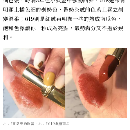
個色號，時隔3年在小妖金中強勢回歸，618是帶有
明顯土橘色細的泰奶色，帶奶茶感的色系上唇立刻
變溫柔；619則是紅感再明顯一些的熟成南瓜色，
飽和色澤讓你一秒成為亮點，氣勢滿分又不過於銳
利。
左：#618泰奶歐蕾、右：#619楓糖南瓜