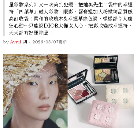
量彩妝系列》又一次美到犯規，把迪奧先生口袋中的幸運
符「四葉草」融入彩妝，眼影、唇膏還加入粉嫩精品質感
高訂收袋！柔和的玫瑰木&幸運草綠色調，樣樣都令人瘋
狂心動～只能說DIOR太懂女人心，把彩妝變成幸運符，
天天都有好運降臨！
by
Avril
與
-
2026/08/07
更新