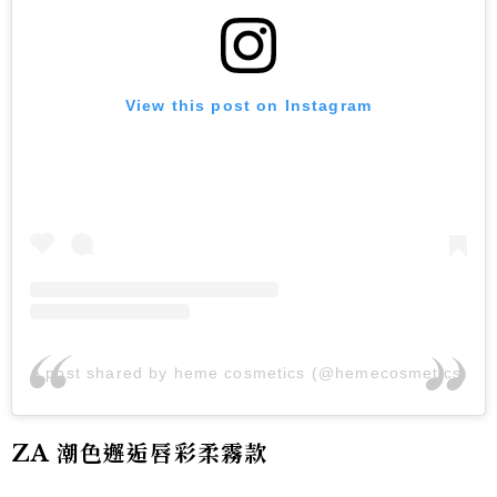
View this post on Instagram
A post shared by heme cosmetics (@hemecosmetics)
ZA 潮色邂逅唇彩柔霧款