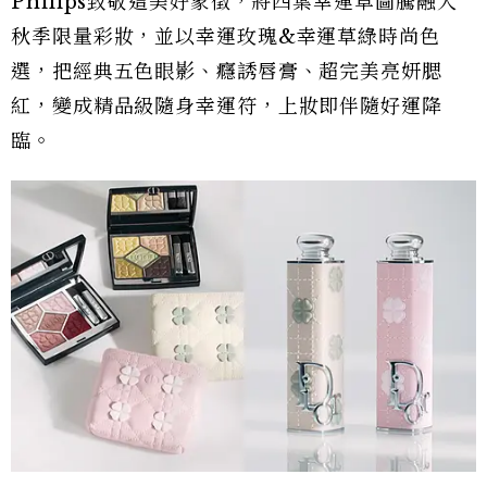
Philips致敬這美好象徵，將四葉幸運草圖騰融入
秋季限量彩妝，並以幸運玫瑰&幸運草綠時尚色
選，把經典五色眼影、癮誘唇膏、超完美亮妍腮
紅，變成精品級隨身幸運符，上妝即伴隨好運降
臨。