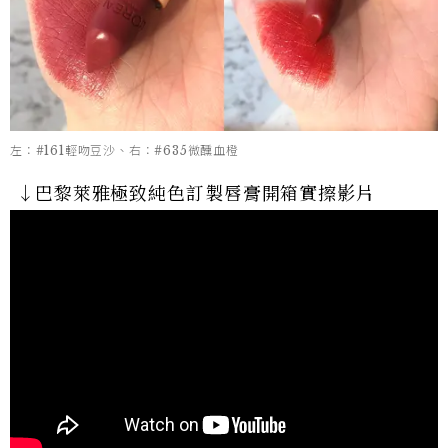
左：#161輕吻豆沙、右：#635微醺血橙
↓巴黎萊雅極致純色訂製唇膏開箱實擦影片