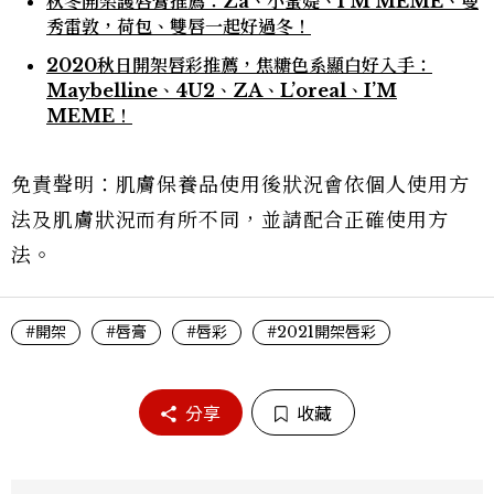
秋冬開架護唇膏推薦：Za、小蜜媞、I’M MEME、曼
秀雷敦，荷包、雙唇一起好過冬！
2020秋日開架唇彩推薦，焦糖色系顯白好入手：
Maybelline、4U2、ZA、L’oreal、I’M
MEME！
免責聲明：肌膚保養品使用後狀況會依個人使用方
法及肌膚狀況而有所不同，並請配合正確使用方
法。
#開架
#唇膏
#唇彩
#2021開架唇彩
分享
收藏