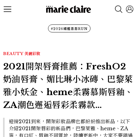
#2026裙襬澎澎RUN
BEAUTY
美麗彩妝
2021開架唇膏推薦：FreshO2
奶油唇膏、媚比琳小冰磚、巴黎萊
雅小妖金、heme柔霧慕斯唇釉、
ZA潮色邂逅唇彩柔霧款…
迎接2021到來，開架彩妝品牌也都紛紛推出新品，以下
介紹2021開架唇彩的新品們，巴黎萊雅、heme、ZA
等，有口紅、唇釉不同質地，陸續更新中，大家不要錯過