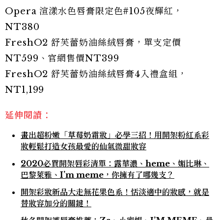
Opera 渲漾水色唇膏限定色#105夜輝紅，
NT380
FreshO2 舒芙蕾奶油絲絨唇膏，單支定價
NT599、官網售價NT399
FreshO2 舒芙蕾奶油絲絨唇膏4入禮盒組，
NT1,199
延伸閱讀：
畫出超粉嫩「草莓奶霜妝」必學三招！用開架粉紅系彩
妝輕鬆打造女孩最愛的仙氣微甜妝容
2020必買開架唇彩清單：露華濃、heme、媚比琳、
巴黎萊雅、I’m meme，你擁有了哪幾支？
開架彩妝新品大走無花果色系！恬淡適中的妝感，就是
替妝容加分的關鍵！