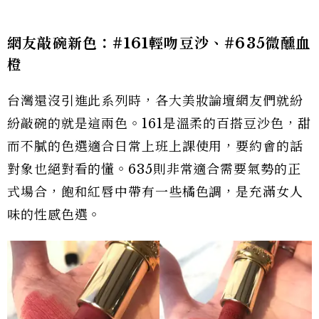
網友敲碗新色：#161輕吻豆沙、#635微醺血
橙
台灣還沒引進此系列時，各大美妝論壇網友們就紛
紛敲碗的就是這兩色。161是溫柔的百搭豆沙色，甜
而不膩的色選適合日常上班上課使用，要約會的話
對象也絕對看的懂。635則非常適合需要氣勢的正
式場合，飽和紅唇中帶有一些橘色調，是充滿女人
味的性感色選。