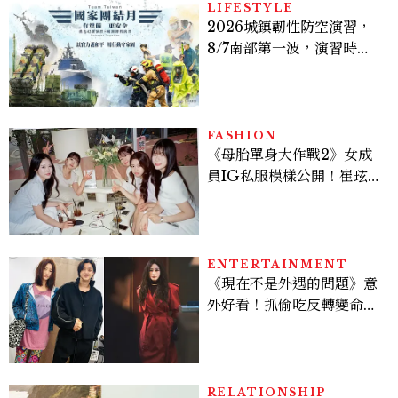
LIFESTYLE
2026城鎮韌性防空演習，
8/7南部第一波，演習時
間、可以出門嗎？罰款懶人
包
FASHION
《母胎單身大作戰2》女成
員IG私服模樣公開！崔玹諝
溫柔系歐膩粉絲飆漲、金秀
炫竟是低調千金？
ENTERTAINMENT
《現在不是外遇的問題》意
外好看！抓偷吃反轉變命
案？金憓秀傳奇美腿被讚
爆、金智勳大秀腹肌，曹汝
貞雙影后飆戲，線上看7大
看點懶人包
RELATIONSHIP