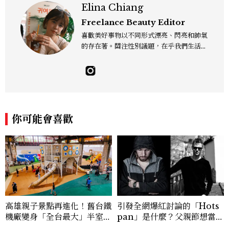
Elina Chiang
Freelance Beauty Editor
喜歡美好事物以不同形式漂亮、閃亮和帥氣
的存在著。關注性別議題，在乎我們生活的
這片土地。希望我們都能成為快樂的小國小
民！Instagram：hanyunc／Contac
t：elina.chiang.work@gmail.com
你可能會喜歡
高雄親子景點再進化！舊台鐵
引發全網爆紅討論的「Hots
機廠變身「全台最大」半室內
pan」是什麼？父親節想當天
樂園，8/8開幕、30項設施免
菜老爸並不難，掌握活到老、