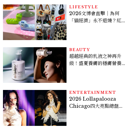
LIFESTYLE
2026文博會直擊｜為何
「貓經濟」永不退燒？紅到
國際的台灣療癒插畫、曼谷
新潮貓系品牌，今年不能錯
過的貓咪IP推薦
BEAUTY
超越經典的乳液之神再升
級！盛夏養膚的穩膚營養
素：Sisley 全能乳液，以
頂級植萃啟動自主修護，讓
保養不被動，由內而外打造
「好體質」
ENTERTAINMENT
2026 Lollapalooza
Chicago四大亮點總盤
點， JENNIE、 CORTIS
登台，K-POP擄獲全球！