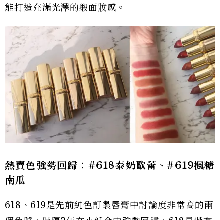
能打造充滿光澤的緞面妝感。
熱賣色強勢回歸：#618泰奶歐蕾、#619楓糖
南瓜
618、619是先前純色訂製唇膏中討論度非常高的兩