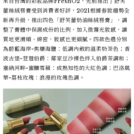
來自台灣的彩妝品牌FreshO2，先前推出了舒芙
蕾絲絨唇膏受到消費者好評，2021根據春妝趨勢全
新再升級，推出四色「舒芙蕾奶油絲絨唇膏」，調
整了膏體中保濕成份的比例，加入微霧光妝感，讓
質地更滑順、綿密，妝感也更細膩。四款色選分別
為蔚藍海岸-焦糖海鹽：低調內斂的溫柔奶茶色；香
波古堡-荳蔻伯爵：鄰家豆沙裸色拌入伯爵茶調和；
塞納河畔-蜜釀雪蘋：成熟知性的大紅色調；巴洛風
華-荔枝玫瑰：浪漫的玫瑰色調。