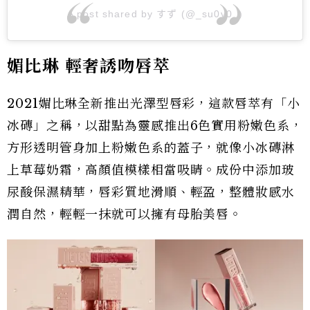
A post shared by すず (@_su0v0_)
媚比琳 輕奢誘吻唇萃
2021媚比琳全新推出光澤型唇彩，這款唇萃有「小
冰磚」之稱，以甜點為靈感推出6色實用粉嫩色系，
方形透明管身加上粉嫩色系的蓋子，就像小冰磚淋
上草莓奶霜，高顏值模樣相當吸睛。成份中添加玻
尿酸保濕精華，唇彩質地滑順、輕盈，整體妝感水
潤自然，輕輕一抹就可以擁有母胎美唇。