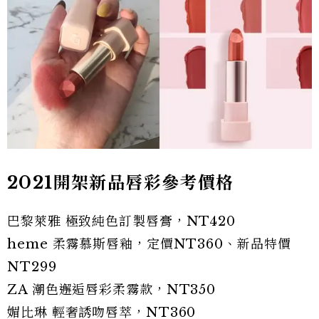
2021開架新品唇彩參考價格
巴黎萊雅 極致純色訂製唇膏，NT420
heme 柔霧慕斯唇釉，定價NT360、新品特價
NT299
ZA 潮色邂逅唇彩柔霧款，NT350
媚比琳 輕奢誘吻唇萃，NT360