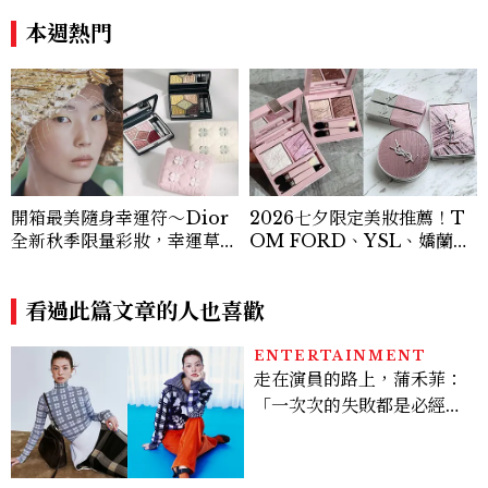
費玩到飽
帥到老的關鍵
本週熱門
開箱最美隨身幸運符～Dior
2026七夕限定美妝推薦！T
全新秋季限量彩妝，幸運草圖
OM FORD、YSL、嬌蘭、
騰從眼影到唇膏外殼都想收
契爾氏浪漫新品一次看
藏！官網 8/7 開賣，晚一步
就沒了！
看過此篇文章的人也喜歡
ENTERTAINMENT
走在演員的路上，蒲禾菲：
「一次次的失敗都是必經過
程，必須要經過那些練習，
才能做得好。」