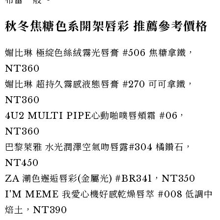
秋冬焦糖色系開架唇彩 推薦參考價格
媚比琳 極綻色絲絨霧光唇膏 #506 焦糖拿鐵，
NT360
媚比琳 超持久霧感液態唇膏 #270 可可拿鐵，
NT360
4U2 MULTI PIPE心動啪噗唇頰霜 #06，
NT360
巴黎萊雅 水光潤澤空氣吻唇露#304 橘鑽石，
NT450
ZA 潮色邂逅唇彩(金屬光) #BR341，NT350
I'M MEME 我愛心機好感乾燥唇萃 #008 低調中
焙土，NT390