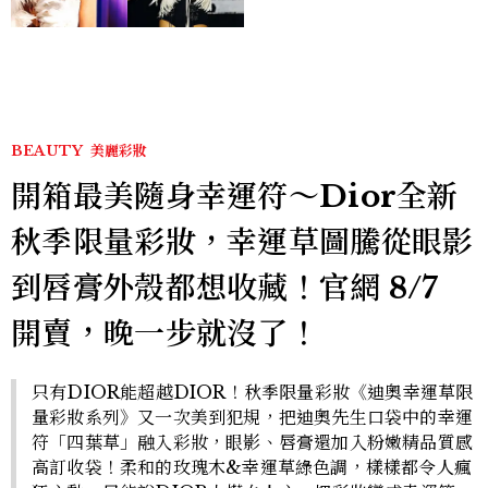
登台，K-POP擄獲全球！
BEAUTY
美麗彩妝
開箱最美隨身幸運符～Dior全新
秋季限量彩妝，幸運草圖騰從眼影
到唇膏外殼都想收藏！官網 8/7
開賣，晚一步就沒了！
只有DIOR能超越DIOR！秋季限量彩妝《迪奧幸運草限
量彩妝系列》又一次美到犯規，把迪奧先生口袋中的幸運
符「四葉草」融入彩妝，眼影、唇膏還加入粉嫩精品質感
高訂收袋！柔和的玫瑰木&幸運草綠色調，樣樣都令人瘋