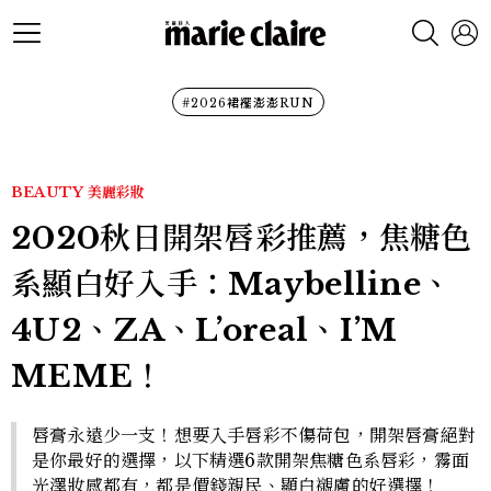
#2026裙襬澎澎RUN
BEAUTY
美麗彩妝
2020秋日開架唇彩推薦，焦糖色
系顯白好入手：Maybelline、
4U2、ZA、L’oreal、I’M
MEME！
唇膏永遠少一支！想要入手唇彩不傷荷包，開架唇膏絕對
是你最好的選擇，以下精選6款開架焦糖色系唇彩，霧面
光澤妝感都有，都是價錢親民、顯白襯膚的好選擇！