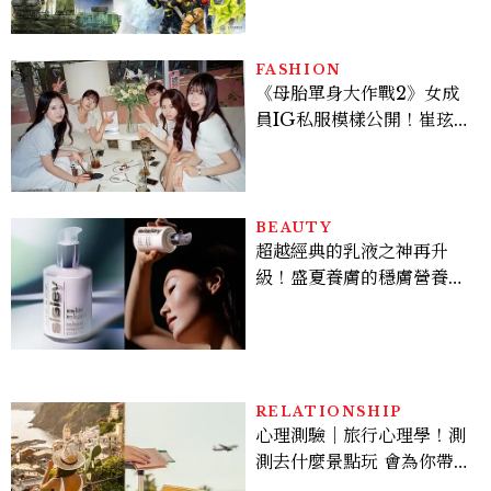
包
FASHION
《母胎單身大作戰2》女成
員IG私服模樣公開！崔玹諝
溫柔系歐膩粉絲飆漲、金秀
炫竟是低調千金？
BEAUTY
超越經典的乳液之神再升
級！盛夏養膚的穩膚營養
素：Sisley 全能乳液，以
頂級植萃啟動自主修護，讓
保養不被動，由內而外打造
「好體質」
RELATIONSHIP
心理測驗｜旅行心理學！測
測去什麼景點玩 會為你帶來
好運