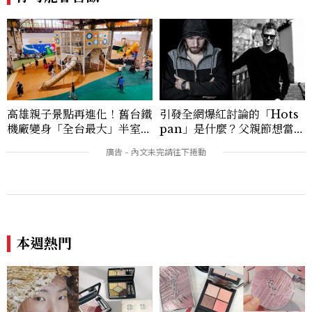
高雄親子景點再進化！舊台鐵
引發全網爆紅討論的「Hots
機廠變身「全台最大」半室內
pan」是什麼？父親節想當天
樂園，8/8開幕、30項設施免
菜老爸並不難，掌握活到老、
費玩到飽
帥到老的關鍵
本週熱門