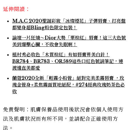
延伸閱讀：
M.A.C 2020聖誕彩妝「冰燦煙花」子彈唇膏、打亮盤
都變身超Bling粉色限定包裝！
論壇一片狂燒～Dior大勢「栗棕紅」唇膏！這三大色號
美到爆擊心臟，不收會失眠啊！
植村秀必收色「木質棕紅」有如唇膏界美白針！
BR784、BR783、OR589這些口紅色號請筆記，連
渡邊直美都愛
蘭蔻2020全新「輕霧小粉管」絕對完美柔霧唇膏 ，玫
瑰金管身+柔焦霧面質地絕配，#274經典玫瑰奶茶色必
收
免責聲明：肌膚保養品使用後狀況會依個人使用方
法及肌膚狀況而有所不同，並請配合正確使用方
法。