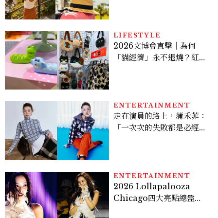
LIFESTYLE
2026文博會直擊｜為何
「貓經濟」永不退燒？紅到
國際的台灣療癒插畫、曼谷
新潮貓系品牌，今年不能錯
過的貓咪IP推薦
ENTERTAINMENT
走在演員的路上，蒲禾菲：
「一次次的失敗都是必經過
程，必須要經過那些練習，
才能做得好。」
ENTERTAINMENT
2026 Lollapalooza
Chicago四大亮點總盤
點， JENNIE、 CORTIS