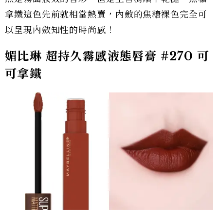
拿鐵這色先前就相當熱賣，內斂的焦糖裸色完全可
以呈現內斂知性的時尚感！
媚比琳 超持久霧感液態唇膏 #270 可
可拿鐵