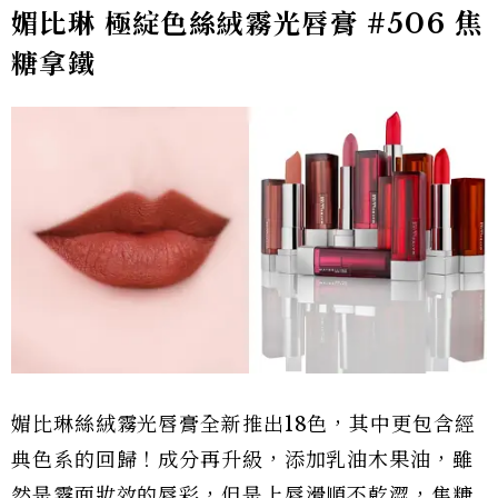
媚比琳 極綻色絲絨霧光唇膏 #506 焦
糖拿鐵
媚比琳絲絨霧光唇膏全新推出18色，其中更包含經
典色系的回歸！成分再升級，添加乳油木果油，雖
然是霧面妝效的唇彩，但是上唇滑順不乾澀，焦糖