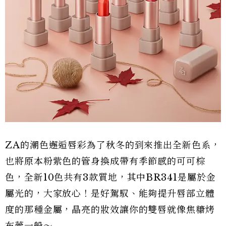
ZA的潮色邂逅唇彩為了秋冬的到來推出全新色系，
也將原本粉紫色的管身換成帶有季節感的可可棕
色，全新10色共有3款質地，其中BR341是屬於金
屬光的，大家放心！是好駕馭、能夠提升唇部立體
度的那種金屬，晶亮的妝效讓你的雙唇就像焦糖烤
布蕾一般～