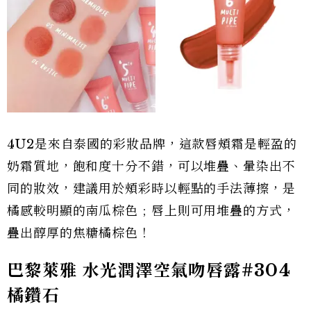
4U2是來自泰國的彩妝品牌，這款唇頰霜是輕盈的
奶霜質地，飽和度十分不錯，可以堆疊、暈染出不
同的妝效，建議用於頰彩時以輕點的手法薄擦，是
橘感較明顯的南瓜棕色﹔唇上則可用堆疊的方式，
疊出醇厚的焦糖橘棕色！
巴黎萊雅 水光潤澤空氣吻唇露#304
橘鑽石