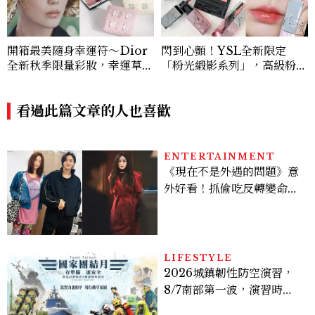
開箱最美隨身幸運符～Dior
閃到心顫！YSL全新限定
全新秋季限量彩妝，幸運草圖
「粉光緞影系列」，高級粉緞
騰從眼影到唇膏外殼都想收
光金屬織紋包裝，必收明星#
藏！官網 8/7 開賣，晚一步
粉氣墊&限量新色眼影盤，期
就沒了！
看過此篇文章的人也喜歡
間限定七夕愛心禮盒滿額享，
已經開賣手刀搶！
ENTERTAINMENT
《現在不是外遇的問題》意
外好看！抓偷吃反轉變命
案？金憓秀傳奇美腿被讚
爆、金智勳大秀腹肌，曹汝
貞雙影后飆戲，線上看7大
看點懶人包
LIFESTYLE
2026城鎮韌性防空演習，
8/7南部第一波，演習時
間、可以出門嗎？罰款懶人