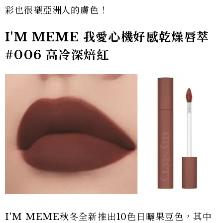
彩也很襯亞洲人的膚色！
I'M MEME 我愛心機好感乾燥唇萃
#006 高冷深焙紅
I'M MEME秋冬全新推出10色日曬果豆色，其中