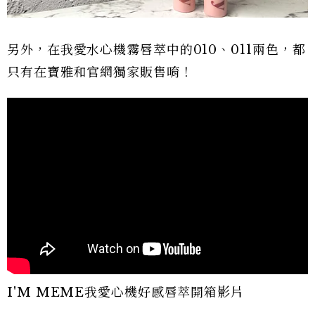
另外，在我愛水心機霧唇萃中的010、011兩色，都
只有在寶雅和官網獨家販售唷！
I'M MEME我愛心機好感唇萃開箱影片