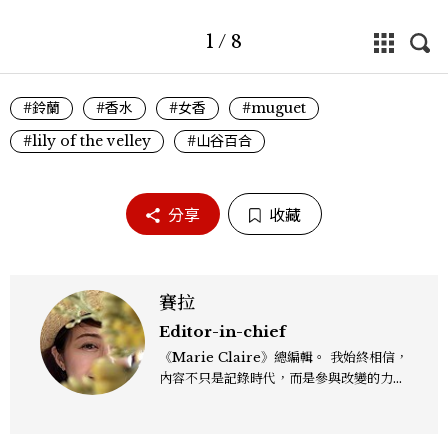
1
/
8
#鈴蘭
#香水
#女香
#muguet
#lily of the velley
#山谷百合
分享
收藏
賽拉
Editor-in-chief
《Marie Claire》總編輯。 我始終相信，
內容不只是記錄時代，而是參與改變的力
量。我期望成為「激發者」、「協助者」與
「堅持者」，持續嘗試新事物，帶領讀者探
索表象下的真正意義。無論是時尚、文化或