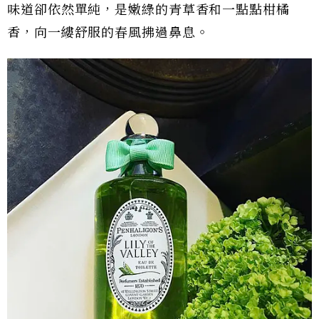
味道卻依然單純，是嫩綠的青草香和一點點柑橘
香，向一縷舒服的春風拂過鼻息。