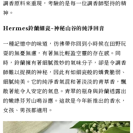
調香原料來重現，考驗的是每一位調香師堅持的精
神。
Hermes鈴蘭細瓷~神秘山谷的純淨回音
一種記憶中的味道，彷彿帶你回到小時候在田野玩
耍的無憂無慮，有著無比輕盈空靈的存在感。同
時，鈴蘭擁有著細膩微妙的氣味分子，卻是令調香
師難以捉摸的神秘，因此有如細瓷般的嬌貴脆弱、
細膩純美。它的純淨香氣混和著淡淡的青草香，飄
散著能令人安定的氣息。青翠的瓶身與鈴蘭透露出
的嫩綠芬芳山鳴谷應。這款是今年新推出的香水，
女孩、男孩都適用。