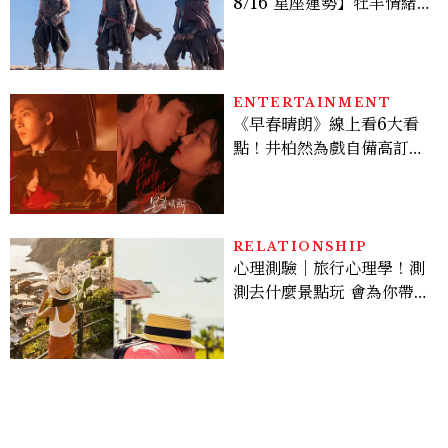
8/16 星座運勢】牡羊情緒
變敏感，雙子人際吸引力爆
棚
ENTERTAINMENT
《早春晴朗》線上看6大看
點！井柏然為戲自備高訂，
孫千苦等地下戀轉正，雨夜
激吻獲讚慾感天花板
RELATIONSHIP
心理測驗｜旅行心理學！測
測去什麼景點玩 會為你帶來
好運