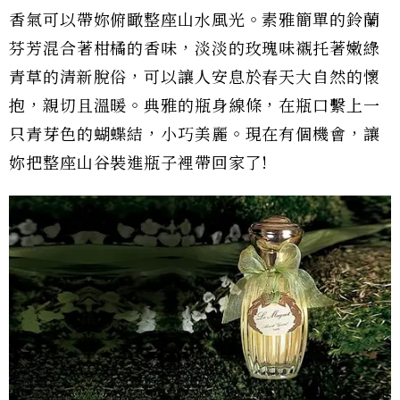
香氣可以帶妳俯瞰整座山水風光。素雅簡單的鈴蘭
芬芳混合著柑橘的香味，淡淡的玫瑰味襯托著嫩綠
青草的清新脫俗，可以讓人安息於春天大自然的懷
抱，親切且溫暖。典雅的瓶身線條，在瓶口繫上一
只青芽色的蝴蝶結，小巧美麗。現在有個機會，讓
妳把整座山谷裝進瓶子裡帶回家了!