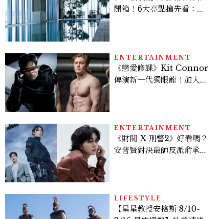
開箱！6大亮點搶先看：新
北最新旅宿地標、高空泳
池、客房藏奢華細節
ENTERTAINMENT
《戀愛修課》Kit Connor
傳演新一代獨眼龍！加入新
版《X戰警》，可望搭檔
Sadie Sink
ENTERTAINMENT
《財閥 X 刑警2》好看嗎？
安普賢對決最帥反派俞承
豪，鄭恩彩接棒女主，開專
機、刷黑卡，用錢輾壓罪犯
的陳利手回來了，這次能玩
多大？
LIFESTYLE
【星星教授安格斯 8/10-