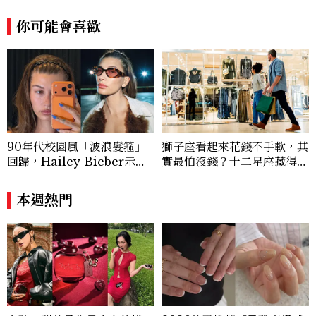
女性觀點，我們追求的不只是潮流本身，而
你可能會喜歡
是背後的脈絡與意義。期盼透過每一篇報導
內容，帶來啟發思考、鼓舞人心的作品，讓
《美麗佳人》持續成為一本具影響力與溫度
的雜誌。
90年代校園風「波浪髮箍」
獅子座看起來花錢不手軟，其
回歸，Hailey Bieber示範
實最怕沒錢？十二星座藏得最
如何戴得時髦：這款Miu Mi
深的金錢焦慮，「這星座」比
u髮箍未開賣先爆紅！
價半天，最後卻買最貴的
本週熱門