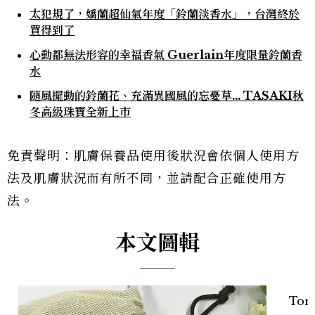
太犯規了，嬌蘭超仙氣年度「鈴蘭淡香水」，台灣終於
買得到了
心動都無法形容的幸福香氣 Guerlain年度限量鈴蘭香
水
隨風擺動的鈴蘭花、充滿異國風的忘憂草… TASAKI秋
冬高級珠寶全新上市
免責聲明：肌膚保養品使用後狀況會依個人使用方
法及肌膚狀況而有所不同，並請配合正確使用方
法。
本文圖輯
Tor