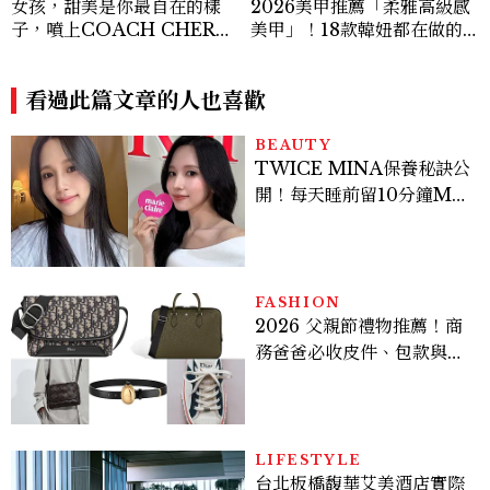
女孩，甜美是你最自在的樣
2026美甲推薦「柔雅高級感
子，噴上COACH CHERR
美甲」！18款韓妞都在做的
Y時尚櫻桃香氛，把每一刻都
低飽和裸色、珍珠光澤範本一
活得閃耀發光吧！
次看
看過此篇文章的人也喜歡
BEAUTY
TWICE MINA保養秘訣公
開！每天睡前留10分鐘ME
TIME、定期皮拉提斯，6
個日常習慣養出牛奶肌
FASHION
2026 父親節禮物推薦！商
務爸爸必收皮件、包款與鞋
履一次看
LIFESTYLE
台北板橋馥華艾美酒店實際