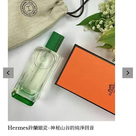
Hermes鈴蘭細瓷~神秘山谷的純淨回音