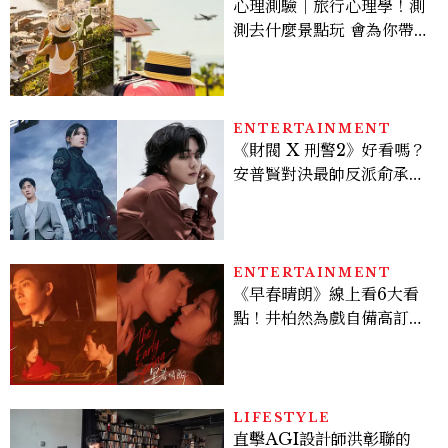
心理測驗｜旅行心理學！測
測去什麼景點玩 會為你帶來
好運
ENTERTAINMENT
《財閥 X 刑警2》好看嗎？
安普賢對決最帥反派俞承
豪，鄭恩彩接棒女主，開專
機、刷黑卡，用錢輾壓罪犯
的陳利手回來了，這次能玩
多大？
ENTERTAINMENT
《早春晴朗》線上看6大看
點！井柏然為戲自備高訂，
孫千苦等地下戀轉正，雨夜
激吻獲讚慾感天花板
LIFESTYLE
直擊AGI設計師洪彰聯的