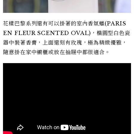
花樣巴黎系列還有可以掛著的室內香氛蠟(PARIS
EN FLEUR SCENTED OVAL)，橢圓型白色瓷
器中裝著香膏，上面還刻有玫瑰，極為精緻優雅，
隨意掛在家中櫥櫃或放在抽屜中都很適合。