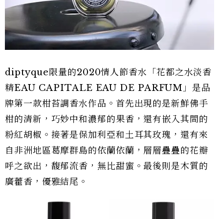
diptyque限量的2020情人節香水「花都之水淡香
精EAU CAPITALE EAU DE PARFUM」是品
牌第一款柑苔調香水作品。首先出現的是新鮮佛手
柑的清新，巧妙中和濃郁的果香，還有嵌入其間的
粉紅胡椒。接著是保加利亞和土耳其玫瑰，還有來
自非洲地區葛摩群島的依蘭依蘭，層層疊疊的花瓣
呼之欲出，馥郁流香，無比甜蜜。最後則是木質的
廣藿香，優雅結尾。