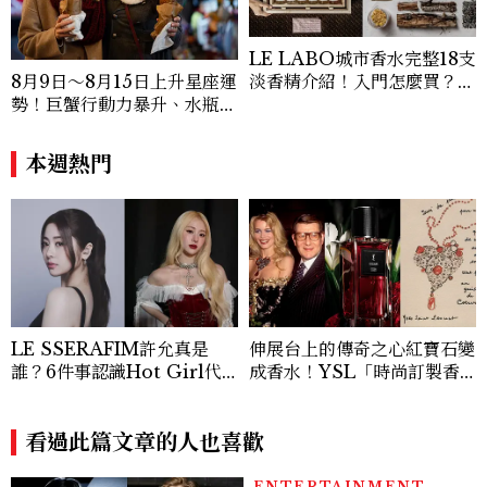
LE LABO城市香水完整18支
淡香精介紹！入門怎麼買？東
8月9日～8月15日上升星座運
京、巴黎為何最熱門？
勢！巨蟹行動力暴升、水瓶迎
新緣分
本週熱門
LE SSERAFIM許允真是
伸展台上的傳奇之心紅寶石變
誰？6件事認識Hot Girl代
成香水！YSL「時尚訂製香
表！從《PRODUCE 48》
水熾心紅石」 致敬傳奇珠
淘汰到人氣主唱，最愛香水曝
寶，冷冽又熾熱的琥珀花香
光
看過此篇文章的人也喜歡
調，性感張力令人一聞上癮
ENTERTAINMENT