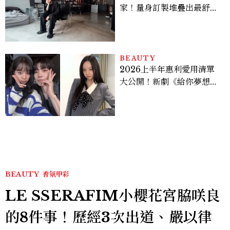
家！量身訂製堆疊出最舒適
的生活邏輯：「只要喜歡，
就能找到相處的方式」
BEAUTY
2026上半年惠利愛用清單
大公開！新劇《給你夢想》
美出新高度，10款保養、香
水、護髮同款一次看
BEAUTY
香氛甲彩
LE SSERAFIM小櫻花宮脇咲良
的8件事！歷經3次出道、嚴以律