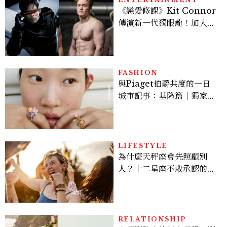
《戀愛修課》Kit Connor
傳演新一代獨眼龍！加入新
版《X戰警》，可望搭檔
Sadie Sink
FASHION
與Piaget伯爵共度的一日
城市記事：基隆篇｜獨家影
像故事
LIFESTYLE
為什麼天秤座會先照顧別
人？十二星座不敢承認的一
句話，「這星座」嘴上說沒
差，回家之後想很久
RELATIONSHIP