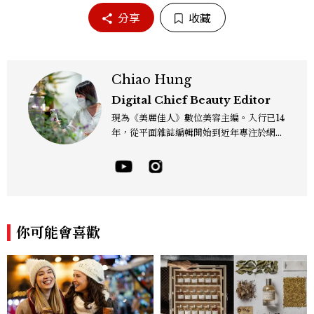
分享
收藏
Chiao Hung
Digital Chief Beauty Editor
現為《美麗佳人》數位美容主編。入行已14
年，從平面雜誌編輯開始到近年專注於網路
報導，同時兼顧社群操作。寫作範圍持續深
耕彩妝、保養、香氛、頭髮...等與美有關的
面向。擅長以細膩敏銳的觀察力，深入報導
品牌理念與最新產品趨勢，將專業知識轉化
為貼近讀者日常的實用建議。持續關注美容
產業的創新動態，從配方科學到永續發展等
你可能會喜歡
等。Contact：chiao_hung@mctw.co
m.tw