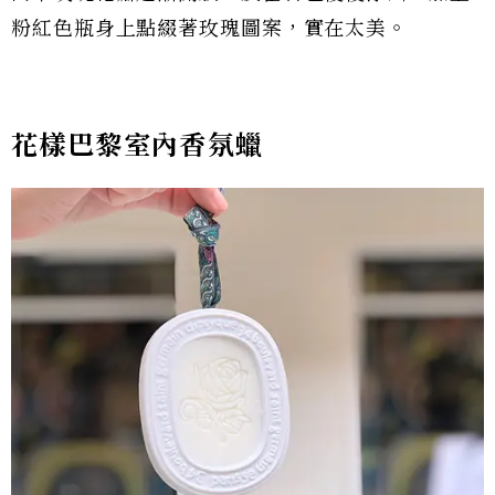
粉紅色瓶身上點綴著玫瑰圖案，實在太美。
花樣巴黎室內香氛蠟