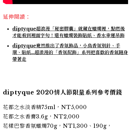
延伸閱讀：
diptyque超浪漫「秘密膠囊」就藏在蠟燭裡，點燃後
才能看到裡面字句！還有蠟燭裝飾貼紙、香水幸運吊飾
diptyque竟然推出了香氛飾品，小鳥香氛別針、手
環、貼紙…超浪漫的「香氛配飾」系列把喜歡的香氣隨身
帶著走
diptyque 2020情人節限量系列參考價錢
花都之水淡香精75ml，NT5,000
花都之水香膏3.6g，NT2,000
花樣巴黎香氛蠟燭70g，NT1,300、190g，