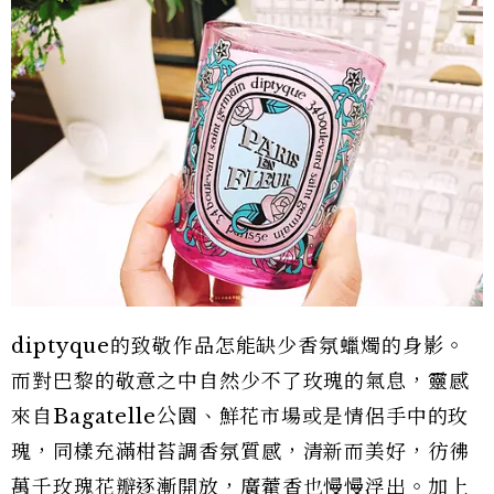
diptyque的致敬作品怎能缺少香氛蠟燭的身影。
而對巴黎的敬意之中自然少不了玫瑰的氣息，靈感
來自Bagatelle公園、鮮花市場或是情侶手中的玫
瑰，同樣充滿柑苔調香氛質感，清新而美好，彷彿
萬千玫瑰花瓣逐漸開放，廣藿香也慢慢浮出。加上