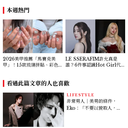
店：首創五行心情選酒、單杯
京、巴黎為何最熱門？
180元起輕鬆微醺
本週熱門
2026美甲推薦「馬賽克美
LE SSERAFIM許允真是
甲」！15款琉璃拼貼、彩色
誰？6件事認識Hot Girl代
玻璃、Y2K靈感一次看
表！從《PRODUCE 48》
淘汰到人氣主唱，最愛香水曝
看過此篇文章的人也喜歡
光
LIFESTYLE
非常男人｜美男的條件，
Eko：「不要以貌取人，內
在與外在同樣重要。」