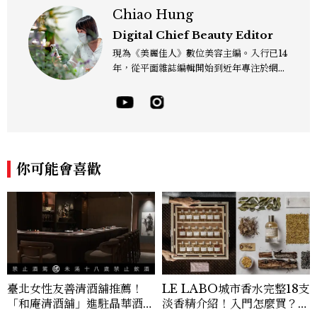
Chiao Hung
Digital Chief Beauty Editor
現為《美麗佳人》數位美容主編。入行已14
年，從平面雜誌編輯開始到近年專注於網路
報導，同時兼顧社群操作。寫作範圍持續深
耕彩妝、保養、香氛、頭髮...等與美有關的
面向。擅長以細膩敏銳的觀察力，深入報導
品牌理念與最新產品趨勢，將專業知識轉化
為貼近讀者日常的實用建議。持續關注美容
產業的創新動態，從配方科學到永續發展等
你可能會喜歡
等。Contact：chiao_hung@mctw.co
m.tw
臺北女性友善清酒舖推薦！
LE LABO城市香水完整18支
「和庵清酒舖」進駐晶華酒
淡香精介紹！入門怎麼買？東