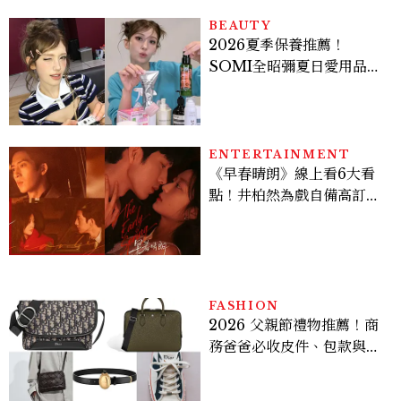
BEAUTY
2026夏季保養推薦！
SOMI全昭彌夏日愛用品公
開，防曬、護髮、止汗、頭
皮保養10款好物一次看
ENTERTAINMENT
《早春晴朗》線上看6大看
點！井柏然為戲自備高訂，
孫千苦等地下戀轉正，雨夜
激吻獲讚慾感天花板
FASHION
2026 父親節禮物推薦！商
務爸爸必收皮件、包款與鞋
履一次看