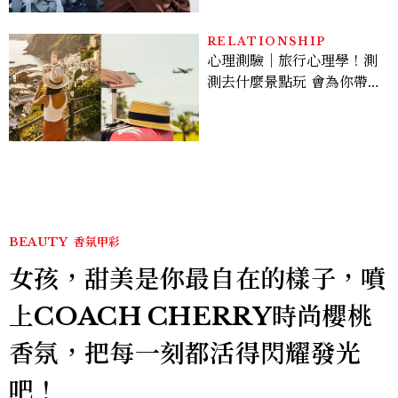
的陳利手回來了，這次能玩
多大？
RELATIONSHIP
心理測驗｜旅行心理學！測
測去什麼景點玩 會為你帶來
好運
BEAUTY
香氛甲彩
女孩，甜美是你最自在的樣子，噴
上COACH CHERRY時尚櫻桃
香氛，把每一刻都活得閃耀發光
吧！