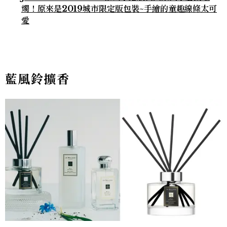
燭！原來是2019城市限定版包裝~手繪的童趣線條太可
愛
藍風鈴擴香