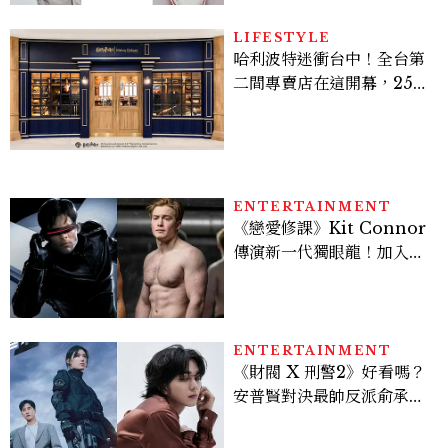
LIFESTYLE
哈利波特迷衝台中！全台第
二間專賣店在這開幕，25週
年限定周邊、托特包太值得
入手
ENTERTAINMENT
《戀愛修課》Kit Connor
傳演新一代獨眼龍！加入新
版《X戰警》，可望搭檔
Sadie Sink
ENTERTAINMENT
《財閥 X 刑警2》好看嗎？
安普賢對決最帥反派俞承
豪，鄭恩彩接棒女主，開專
機、刷黑卡，用錢輾壓罪犯