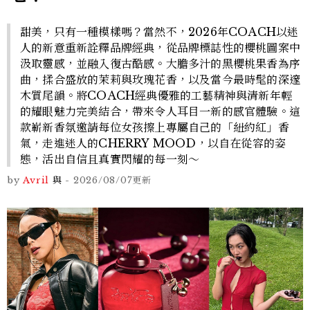
甜美，只有一種模樣嗎？當然不，2026年COACH以迷
人的新意重新詮釋品牌經典，從品牌標誌性的櫻桃圖案中
汲取靈感，並融入復古酷感。大膽多汁的黑櫻桃果香為序
曲，揉合盛放的茉莉與玫瑰花香，以及當今最時髦的深邃
木質尾韻。將COACH經典優雅的工藝精神與清新年輕
的耀眼魅力完美結合，帶來令人耳目一新的感官體驗。這
款嶄新香氛邀請每位女孩擦上專屬自己的「紐約紅」香
氣，走進迷人的CHERRY MOOD，以自在從容的姿
態，活出自信且真實閃耀的每一刻～
by
Avril
與
-
2026/08/07
更新