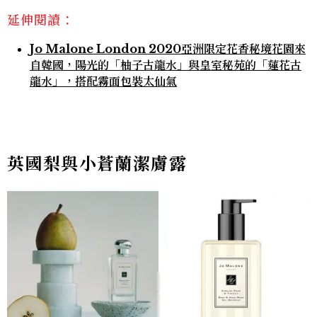
延伸閱讀：
Jo Malone London 2020亞洲限定花香秘境花園來
自韓國，陽光的「柚子古龍水」與皇室秘苑的「蓮花古
龍水」，搭配霧面包裝太仙氣
英國梨與小蒼蘭潔膚露