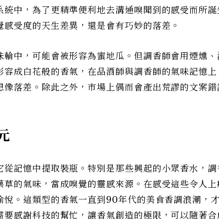
系統中，為了更精準便利地去溝通嗅聞到的感受而所誕
覺感受度的天生差異，還是會有巧妙的落差。
味輪中，可能會被形容為蜜地瓜。但調香師會用煙燻、
形容成白花般的香氣，在品酒師與調香師的氣味記憶上
想像落差。除此之外，市場上偶而會產出荒謬的文案錯
元
它從記憶中提取裝瓶。特別是那些興起的小眾香水，調
藥草的氣味，當成嗅覺的靈感來源。在感受這些令人上
愉悅。這類型的香氣一直到90年代的美食香調浪潮，
需要感謝科技的幫忙，讓香氣創造的極限，可以隨著合