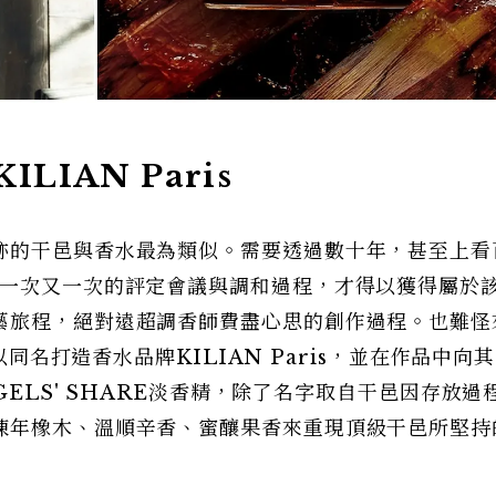
KILIAN Paris
跡的干邑與香水最為類似。需要透過數十年，甚至上看
在一次又一次的評定會議與調和過程，才得以獲得屬於
藝旅程，絕對遠超調香師費盡心思的創作過程。也難怪
以同名打造香水品牌KILIAN Paris，並在作品中向
GELS' SHARE淡香精，除了名字取自干邑因存放過
陳年橡木、溫順辛香、蜜釀果香來重現頂級干邑所堅持