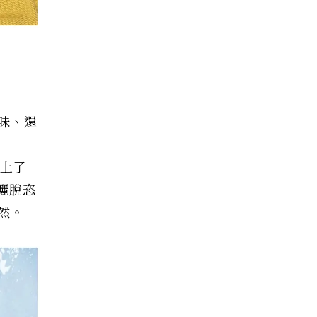
味、還
加上了
，灑脫恣
然。