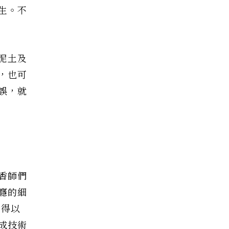
生。不
泥土及
，也可
誤，就
香師們
癮的細
才得以
成技術