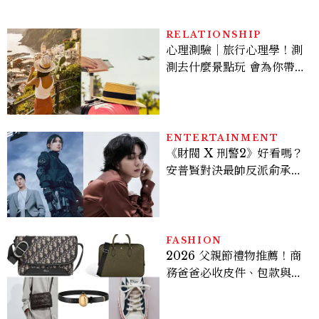
RELATIONSHIP
心理測驗｜旅行心理學！測
測去什麼景點玩 會為你帶來
好運
ENTERTAINMENT
《財閥 X 刑警2》好看嗎？
安普賢對決最帥反派俞承
豪，鄭恩彩接棒女主，開專
機、刷黑卡，用錢輾壓罪犯
的陳利手回來了，這次能玩
多大？
FASHION
2026 父親節禮物推薦！商
務爸爸必收皮件、包款與鞋
履一次看