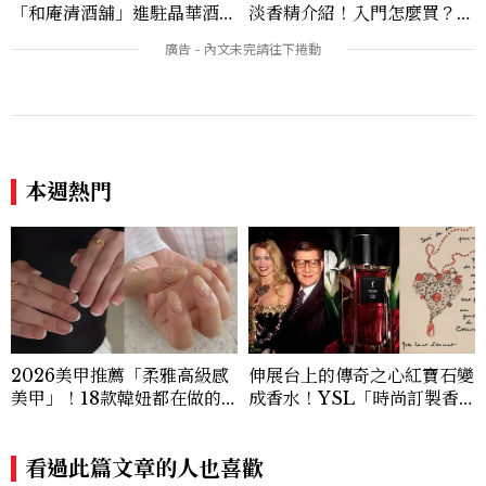
「和庵清酒舖」進駐晶華酒
淡香精介紹！入門怎麼買？東
店：首創五行心情選酒、單杯
京、巴黎為何最熱門？
180元起輕鬆微醺
本週熱門
2026美甲推薦「柔雅高級感
伸展台上的傳奇之心紅寶石變
美甲」！18款韓妞都在做的
成香水！YSL「時尚訂製香
低飽和裸色、珍珠光澤範本一
水熾心紅石」 致敬傳奇珠
次看
寶，冷冽又熾熱的琥珀花香
看過此篇文章的人也喜歡
調，性感張力令人一聞上癮