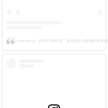
A post shared by 산성역 카야네일 · 성남네일/신흥네일/위례네일 (