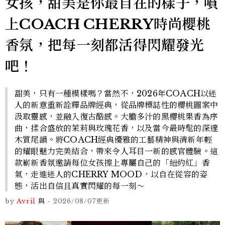
女孩，甜美是你最自在的樣子，噴
上COACH CHERRY時尚櫻桃
香氛，把每一刻都活得閃耀發光
吧！
甜美，只有一種模樣嗎？當然不，2026年COACH以迷
人的新意重新詮釋品牌經典，從品牌標誌性的櫻桃圖案中
汲取靈感，並融入復古酷感。大膽多汁的黑櫻桃果香為序
曲，揉合盛放的茉莉與玫瑰花香，以及當今最時髦的深邃
木質尾韻。將COACH經典優雅的工藝精神與清新年輕
的耀眼魅力完美結合，帶來令人耳目一新的感官體驗。這
款嶄新香氛邀請每位女孩擦上專屬自己的「紐約紅」香
氣，走進迷人的CHERRY MOOD，以自在從容的姿
態，活出自信且真實閃耀的每一刻～
by
Avril
與
-
2026/08/07
更新