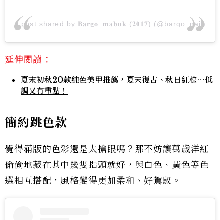
A post shared by 𝐁𝐚𝐫𝐠𝐨_𝐦𝐚𝐛𝐮𝐤.(𝟐𝟎𝟏𝟕) (@bargo_nail)
延伸閱讀：
夏末初秋20款純色美甲推薦，夏末復古、秋日紅棕⋯低
調又有重點！
簡約跳色款
覺得滿版的色彩還是太搶眼嗎？那不妨讓萬歲洋紅
偷偷地藏在其中幾隻指頭就好，與白色、黃色等色
選相互搭配，風格變得更加柔和、好駕馭。