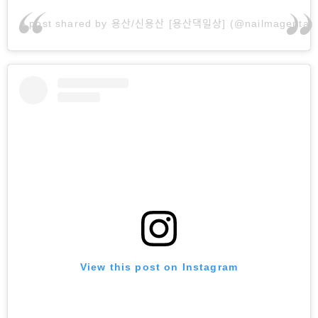
A post shared by 용산/신용산 [용산댁일상] (@nailmagenta)
View this post on Instagram