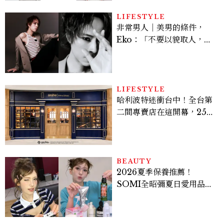
LIFESTYLE
非常男人｜美男的條件，
Eko：「不要以貌取人，內
在與外在同樣重要。」
LIFESTYLE
哈利波特迷衝台中！全台第
二間專賣店在這開幕，25週
年限定周邊、托特包太值得
入手
BEAUTY
2026夏季保養推薦！
SOMI全昭彌夏日愛用品公
開，防曬、護髮、止汗、頭
皮保養10款好物一次看