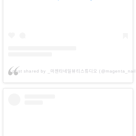
A post shared by _마젠타네일뷰티스튜디오 (@magenta_nail