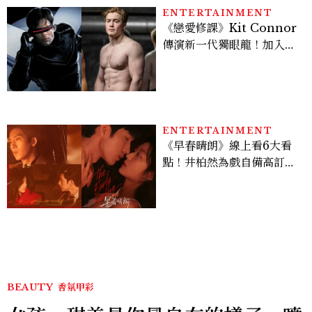
ENTERTAINMENT
《戀愛修課》Kit Connor
傳演新一代獨眼龍！加入新
版《X戰警》，可望搭檔
Sadie Sink
ENTERTAINMENT
《早春晴朗》線上看6大看
點！井柏然為戲自備高訂，
孫千苦等地下戀轉正，雨夜
激吻獲讚慾感天花板
BEAUTY
香氛甲彩