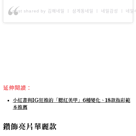
A post shared by 김해네일 ㅣ 삼계동네일 ㅣ 네일감성 ㅣ 네일
延伸閱讀：
小紅書與IG狂推的「腮紅美甲」6種變化、18款指彩範
本推薦
鑽飾亮片華麗款