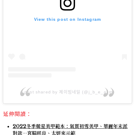
View this post on Instagram
A post shared by 제이빔네일 (@j_b_e_a_m)
延伸閱讀：
2022冬季韓星美甲範本：氣質初雪美甲、華麗年末派
對款⋯宮脇咲良、太妍來示範