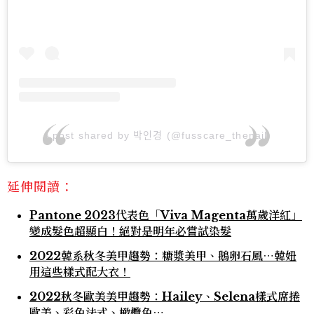
A post shared by 박인경 (@fusscare_thenail)
延伸閱讀：
Pantone 2023代表色「Viva Magenta萬歲洋紅」
變成髮色超顯白！絕對是明年必嘗試染髮
2022韓系秋冬美甲趨勢：糖漿美甲、鵝卵石風⋯韓妞
用這些樣式配大衣！
2022秋冬歐美美甲趨勢：Hailey、Selena樣式席捲
歐美、彩色法式、橄欖色⋯