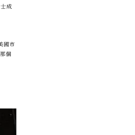
女士成
美國市
的那個