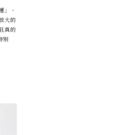
運」、
放大的
且真的
特別