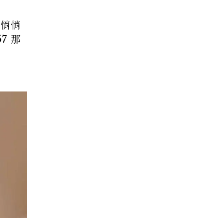
能悄悄
7 那