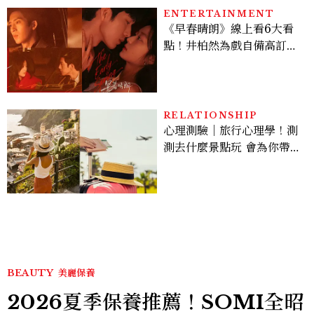
ENTERTAINMENT
《早春晴朗》線上看6大看
點！井柏然為戲自備高訂，
孫千苦等地下戀轉正，雨夜
激吻獲讚慾感天花板
RELATIONSHIP
心理測驗｜旅行心理學！測
測去什麼景點玩 會為你帶來
好運
BEAUTY
美麗保養
2026夏季保養推薦！SOMI全昭