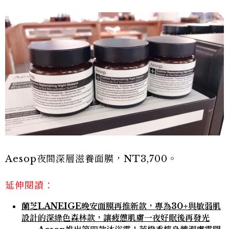
Aesop夜間深層滋養面膜，NT3,700。
延伸閱讀：
蘭芝LANEIGE晚安面膜再推新款，專為30+與敏弱肌
設計的深綠色森林款，讓疲憊肌膚一夜好眠後再發光