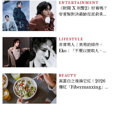
ENTERTAINMENT
《財閥 X 刑警2》好看嗎？
安普賢對決最帥反派俞承
豪，鄭恩彩接棒女主，開專
機、刷黑卡，用錢輾壓罪犯
的陳利手回來了，這次能玩
多大？
LIFESTYLE
非常男人｜美男的條件，
Eko：「不要以貌取人，內
在與外在同樣重要。」
BEAUTY
高蛋白之後換它紅！2026
爆紅「Fibermaxxing」
是什麼？一天30g纖維，原
來不用狂吃菜