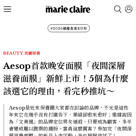
#2026裙襬澎澎RUN
BEAUTY
美麗保養
Aesop首款晚安面膜「夜間深層
滋養面膜」新鮮上市！5個為什麼
該選它的理由，看完秒推坑～
Aesop是近來保養圈大家都在討論的品牌，不光是這些
年來它在幾乎沒有打廣告下，業績卻愈來愈好；還據說因
為「文青風」的品牌定位男女通殺，只要成為顧客，多半
會變成難以跑票的鐵粉。當真這麼厲害？參加完「夜間深
層滋養面膜」的新品上市活動，我也躍躍欲試了！