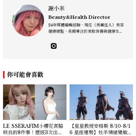
謝小米
Beauty&Health Director
24年媒體編輯經驗，現任《美麗佳人》美容
健康總監，長期專注於美妝保養與健康生活
領域。看得見的成份、看不見的氣味都喜
歡，皮膚之上、毛孔之下都關心。擅長將皮
膚保養、彩妝髮型、香水新知與日常實踐串
接，深度採訪皮膚科醫師、彩妝、髮型師、
調香師與實驗室專家等，矢志解決所有美妝
疑難雜症，想和大家一起漂亮玩美妝。 Co
你可能會喜歡
ntact：alice_hsieh@mctw.com.tw
LE SSERAFIM小櫻花宮脇
【星星教授安格斯 8/10-8/1
咲良的8件事！歷經3次出
6 星座運勢】牡羊情緒變敏