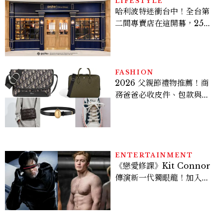
LIFESTYLE
哈利波特迷衝台中！全台第
二間專賣店在這開幕，25週
年限定周邊、托特包太值得
入手
FASHION
2026 父親節禮物推薦！商
務爸爸必收皮件、包款與鞋
履一次看
ENTERTAINMENT
《戀愛修課》Kit Connor
傳演新一代獨眼龍！加入新
版《X戰警》，可望搭檔
Sadie Sink