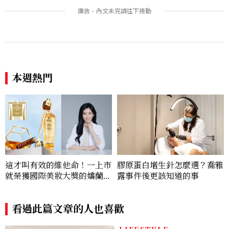
道、嚴以律己的終極自我管理
感，雙子人際吸引力爆棚
王、靠「這招」養成17吋螞蟻
腰
本週熱門
這才叫有效的維他命！一上市
膠原蛋白增生針怎麼選？喬雅
就榮獲國際美妝大獎的嬌蘭
露事件後更該知道的事
「皇家蜂王乳激活能量凍晶」
獨家冰封技術讓修護力遠甩頂
級安瓶，過勞肌也能變回蜜光
看過此篇文章的人也喜歡
肌！