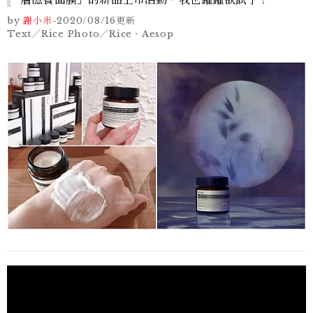
by
謝小米
-
2020/08/16
更新
Text／Rice Photo／Rice、Aesop