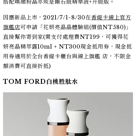
搭配喚顏粉晶萃或是鑽石級精華液+升級版。
因應新品上市，2021/7/1~8/30在
香緹卡線上官方
旗艦店
可申請「花妍亮晶晶體驗組(價值NT580)」
直接幫你寄到家(需支付處理費NT199，可獲得花
妍亮晶精萃露10ml + NT300現金抵用券，現金抵
用券適用於全台香緹卡櫃台與線上旗艦 店，不限金
額消費可直接折抵)
TOM FORD白桃胜肽水