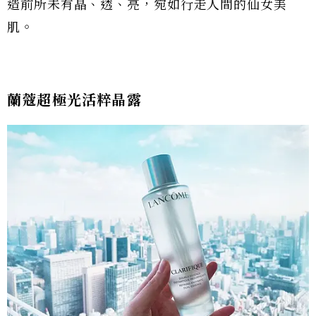
造前所未有晶、透、亮，宛如行走人間的仙女美
肌。
蘭蔻超極光活粹晶露