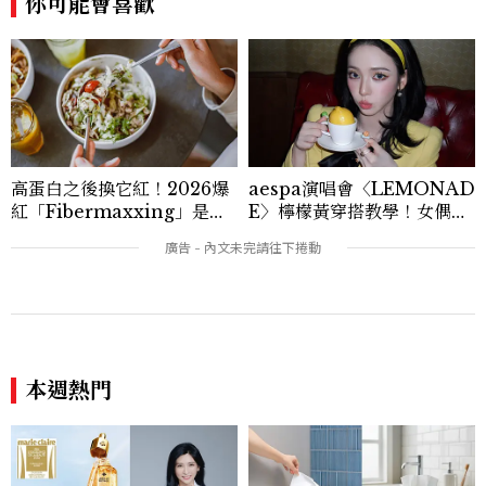
你可能會喜歡
等。Contact：chiao_hung@mctw.co
m.tw
高蛋白之後換它紅！2026爆
aespa演唱會〈LEMONAD
紅「Fibermaxxing」是什
E〉檸檬黃穿搭教學！女偶像
麼？一天30g纖維，原來不用
3招搭法、Karina同款造型
狂吃菜
必跟上
本週熱門