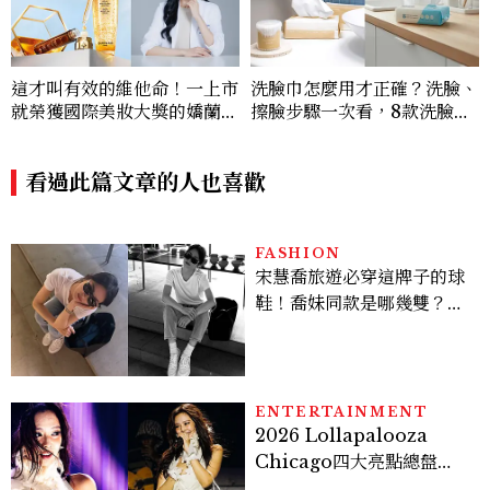
這才叫有效的維他命！一上市
洗臉巾怎麼用才正確？洗臉、
就榮獲國際美妝大獎的嬌蘭
擦臉步驟一次看，8款洗臉巾
「皇家蜂王乳激活能量凍晶」
推薦，別再用毛巾擦臉了！
獨家冰封技術讓修護力遠甩頂
級安瓶，過勞肌也能變回蜜光
看過此篇文章的人也喜歡
肌！
FASHION
宋慧喬旅遊必穿這牌子的球
鞋！喬妹同款是哪幾雙？
AUTRY究竟有什麼魅力讓
她愛上？
ENTERTAINMENT
2026 Lollapalooza
Chicago四大亮點總盤
點， JENNIE、 CORTIS