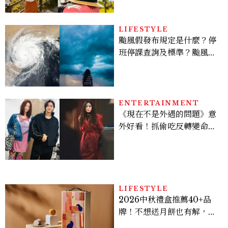
LIFESTYLE
颱風假發布規定是什麼？停
班停課查詢及標準？颱風假
有薪水嗎、可否拒絕上班？
ENTERTAINMENT
《現在不是外遇的問題》意
外好看！抓偷吃反轉變命
案？金憓秀傳奇美腿被讚
爆、金智勳大秀腹肌，曹汝
貞雙影后飆戲，線上看7大
看點懶人包
LIFESTYLE
2026中秋禮盒推薦40+品
牌！不想送月餅也有解，送
長輩、送客戶一次挑