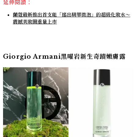
延伸閱讀：
蘭蔻最新推出首支能「搖出精華微泡」的超級化妝水～
震撼美妝圈重量上市
Giorgio Armani黑曜岩新生奇蹟嫩膚露