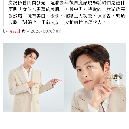
膚況依舊閃閃發光，這麼多年後再度讓現場編輯們見證什
麼叫「女生也羨慕的美肌」，其中男神特愛的「肽光透亮
緊緻霜」擁有美白、淡斑、抗皺三大功效，保養省下繁瑣
步驟，M編也一用就入坑，大推給忙碌現代人！
by
Avril
與
-
2026/08/07
更新