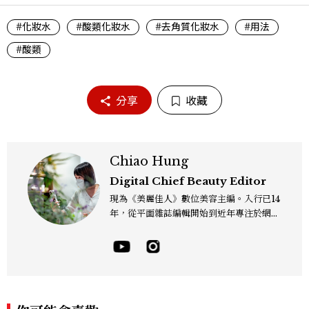
#化妝水
#酸類化妝水
#去角質化妝水
#用法
#酸類
分享
收藏
Chiao Hung
Digital Chief Beauty Editor
現為《美麗佳人》數位美容主編。入行已14
年，從平面雜誌編輯開始到近年專注於網路
報導，同時兼顧社群操作。寫作範圍持續深
耕彩妝、保養、香氛、頭髮...等與美有關的
面向。擅長以細膩敏銳的觀察力，深入報導
品牌理念與最新產品趨勢，將專業知識轉化
為貼近讀者日常的實用建議。持續關注美容
產業的創新動態，從配方科學到永續發展等