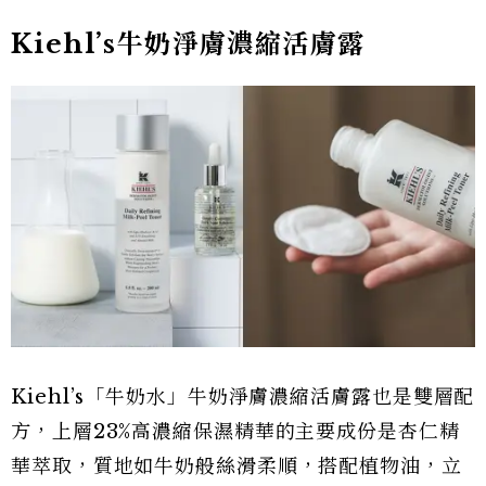
Kiehl’s牛奶淨膚濃縮活膚露
Kiehl’s「牛奶水」牛奶淨膚濃縮活膚露也是雙層配
方，上層23%高濃縮保濕精華的主要成份是杏仁精
華萃取，質地如牛奶般絲滑柔順，搭配植物油，立