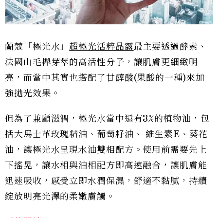
蘭蔻「極光水」
超極光活粹晶露
最主要透過酵素、
法國山毛櫸芽萃的高活性分子，讓肌膚更細緻明
亮，而當中其實也搭配了甘醇酸(果酸的一種)來加
強拋光效果。
但為了兼顧滋潤，極光水當中還有3%的植物油，包
括大馬士革玫瑰精油、葡萄籽油、 維生素E、葵花
油，讓極光水呈現水油雙相配方。使用前需要先上
下搖晃，讓水相與油相配方即高速融合，讓肌膚能
迅速吸收，感受立即水潤保濕，舒適不黏膩，持續
綻放明亮光澤的柔嫩膚觸。