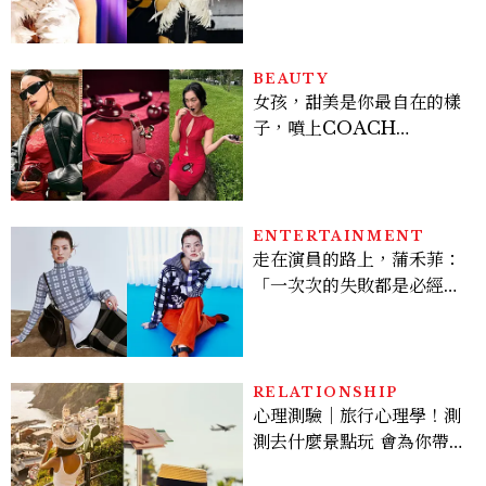
登台，K-POP擄獲全球！
BEAUTY
女孩，甜美是你最自在的樣
子，噴上COACH
CHERRY時尚櫻桃香氛，
把每一刻都活得閃耀發光
吧！
ENTERTAINMENT
走在演員的路上，蒲禾菲：
「一次次的失敗都是必經過
程，必須要經過那些練習，
才能做得好。」
RELATIONSHIP
心理測驗｜旅行心理學！測
測去什麼景點玩 會為你帶來
好運