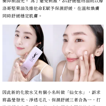
衡抑制油光。 為了避免刺激，3%舒緩植物油則以摩
洛哥堅果油及維他命E賦予保濕舒緩，在溫和煥膚
同時舒緩穩定肌膚。
因此新的化妝水又有個小名叫做「仙女水」，訴求
將晶瑩發光、淨透毛孔、保濕舒緩三者合為一，打