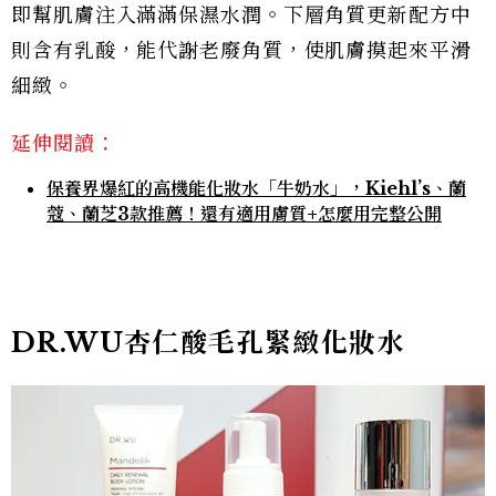
即幫肌膚注入滿滿保濕水潤。下層角質更新配方中
則含有乳酸，能代謝老廢角質，使肌膚摸起來平滑
細緻。
延伸閱讀：
保養界爆紅的高機能化妝水「牛奶水」，Kiehl’s、蘭
蔻、蘭芝3款推薦！還有適用膚質+怎麼用完整公開
DR.WU杏仁酸毛孔緊緻化妝水