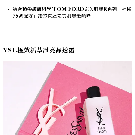
結合頂尖護膚科學 TOM FORD完美肌膚R系列「神秘
75號配方」讓妳直達完美肌膚最顛峰！
YSL極效活萃凈亮晶透露