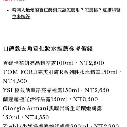
粉刺人最愛的杏仁酸到底該怎麼用？怎麼挑？皮膚科醫
生來解答
口碑款去角質化妝水推薦參考價錢
香緹卡花妍亮晶精萃露100ml，NT2,800
TOM FORD完美肌膚R系列胜肽水精華150ml，
NT4,500
YSL極效活萃凈亮晶透露150ml，NT2,650
蘭蔻超極光活粹晶露150ml，NT3,500
Giorgio Armani黑曜岩新生奇蹟嫩膚露
150ml，NT4,550
Kiehl’s牛奶淨膚濃縮活膚露200ml，NT2,200