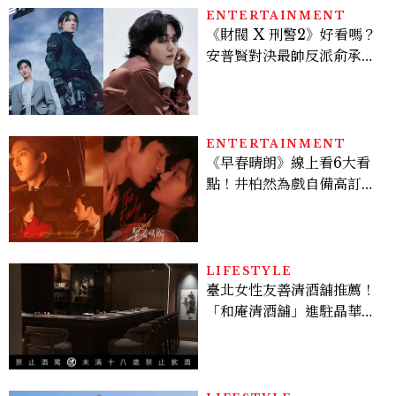
ENTERTAINMENT
《財閥 X 刑警2》好看嗎？
安普賢對決最帥反派俞承
豪，鄭恩彩接棒女主，開專
機、刷黑卡，用錢輾壓罪犯
的陳利手回來了，這次能玩
多大？
ENTERTAINMENT
《早春晴朗》線上看6大看
點！井柏然為戲自備高訂，
孫千苦等地下戀轉正，雨夜
激吻獲讚慾感天花板
LIFESTYLE
臺北女性友善清酒舖推薦！
「和庵清酒舖」進駐晶華酒
店：首創五行心情選酒、單
杯180元起輕鬆微醺