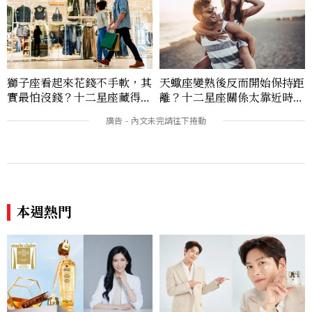
獅子座看起來花錢不手軟，其
天蠍座變熟後反而開始保持距
實最怕沒錢？十二星座藏得最
離？十二星座關係太靠近時最
深的金錢焦慮，「這星座」比
怕發生的事，「這星座」一有
價半天，最後卻買最貴的
壓力就先躲起來
本週熱門