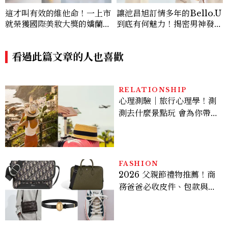
這才叫有效的維他命！一上市
讓池昌旭訂情多年的Bello.U
就榮獲國際美妝大獎的嬌蘭
到底有何魅力！揭密男神發光
「皇家蜂王乳激活能量凍晶」
乳霜～「肽光透亮緊緻霜」如
獨家冰封技術讓修護力遠甩頂
何打造日不落的透亮肌，熬夜
級安瓶，過勞肌也能變回蜜光
看過此篇文章的人也喜歡
拍戲不顯疲倦感，超神！
肌！
RELATIONSHIP
心理測驗｜旅行心理學！測
測去什麼景點玩 會為你帶來
好運
FASHION
2026 父親節禮物推薦！商
務爸爸必收皮件、包款與鞋
履一次看