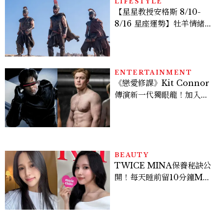
LIFESTYLE
【星星教授安格斯 8/10-
8/16 星座運勢】牡羊情緒
變敏感，雙子人際吸引力爆
棚
ENTERTAINMENT
《戀愛修課》Kit Connor
傳演新一代獨眼龍！加入新
版《X戰警》，可望搭檔
Sadie Sink
BEAUTY
TWICE MINA保養秘訣公
開！每天睡前留10分鐘ME
TIME、定期皮拉提斯，6
個日常習慣養出牛奶肌