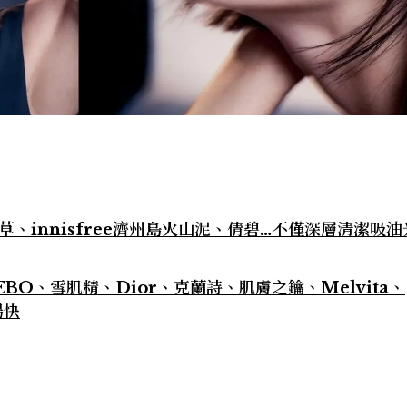
草、innisfree濟州島火山泥、倩碧…不僅深層清潔吸
BO、雪肌精、Dior、克蘭詩、肌膚之鑰、Melvita、
暢快