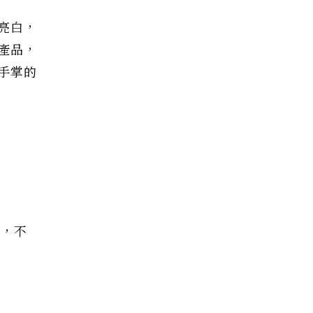
亮白，
產品，
手掌的
擇，不