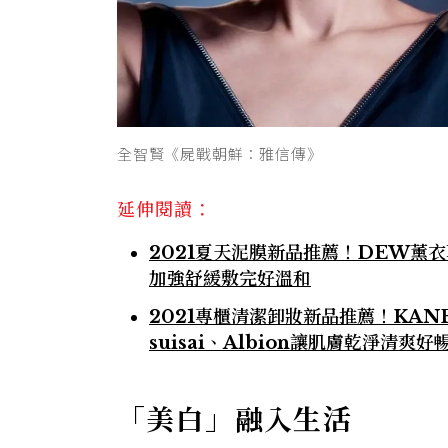
全智賢《屍戰朝鮮：雅信傳》
延伸閱讀：
2021夏天泥膜新品推薦！DEW薰衣
加強舒緩敷完好溫和
2021專櫃清潔卸妝新品推薦！KANE
suisai、Albion讓肌膚乾淨清爽好
「美白」融入生活