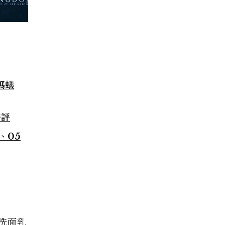
螞蟻
好評
、05
洗面乳