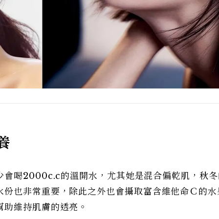
養
少會喝2000c.c的溫開水，尤其她是混合偏乾肌，秋
水份也非常重要，除此之外也會攝取富含維他命Ｃ的水
幫助維持肌膚的透亮。