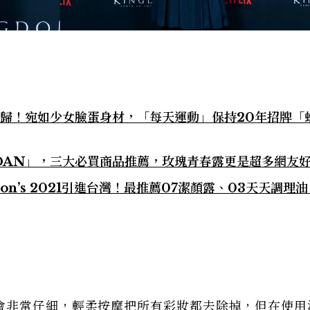
回歸！宛如少女臉蛋身材，「每天運動」保持20年招牌「
 DAN」，三大必買商品推薦，玫瑰青春露更是超多網友
on’s 2021引進台灣！最推薦07潔顏露、03天天調理油
會非常仔細，輕柔按摩把所有彩妝都去除掉，但在使用