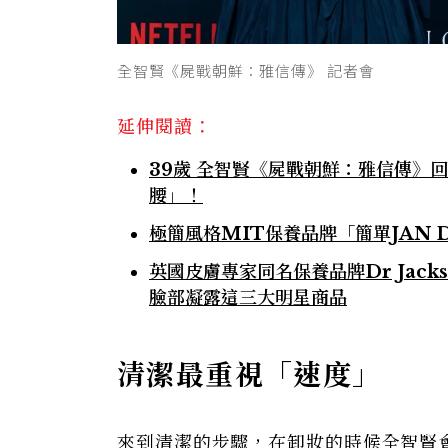
全智賢《屍戰朝鮮：雅信傳》 記者會
延伸閱讀：
39歲 全智賢《屍戰朝鮮：雅信傳》
腰」！
極簡風格MIT保養品牌「簡單JAN
英國皮膚專家同名保養品牌Dr Jacks
臉部凝露這三大明星商品
清潔最重視「速度」
來到清潔的步驟，在卸妝的時候全智賢