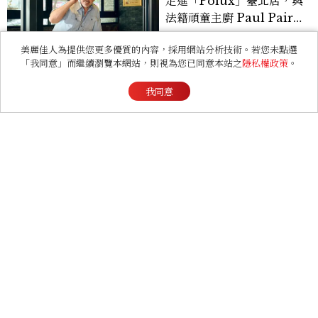
走進「Polux」臺北店，與
法籍頑童主廚 Paul Pairet
對談：「我不做妥協的美
美麗佳人為提供您更多優質的內容，採用網站分析技術。若您未點選
味」
「我同意」而繼續瀏覽本網站，則視為您已同意本站之
隱私權政策
。
ENTERTAINMENT
我同意
2026 Lollapalooza
Chicago四大亮點總盤
點， JENNIE、 CORTIS
登台，K-POP擄獲全球！
LIFESTYLE
明明什麼都沒說，他卻先問
你怎麼了：第六感最準星座
TOP3，巨蟹座連語氣都有
感，這星座根本瞞不住
RELATIONSHIP