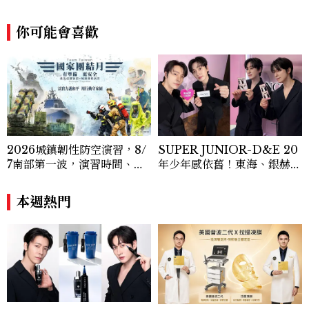
為貼近讀者日常的實用建議。持續關注美容
產業的創新動態，從配方科學到永續發展等
你可能會喜歡
等。Contact：chiao_hung@mctw.co
m.tw
2026城鎮韌性防空演習，8/
SUPER JUNIOR-D&E 20
7南部第一波，演習時間、可
年少年感依舊！東海、銀赫公
以出門嗎？罰款懶人包
開7個保養與生活習慣
本週熱門