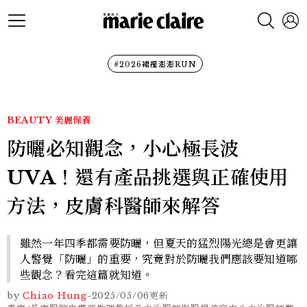
#2026裙襬澎澎RUN
BEAUTY
美麗保養
防曬必知觀念，小心極長波
UVA！還有產品挑選與正確使用
方法，皮膚科醫師來解答
雖然一年四季都需要防曬，但夏天的猛烈陽光總是會更讓
人警覺「防曬」的重要，究竟對於防曬我們應該要知道哪
些觀念？看完這篇就知道。
by
Chiao Hung
-
2025/05/06
更新