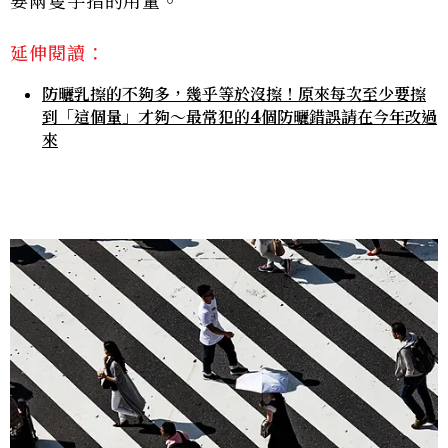
要兩隻手指的用量。
延伸閱讀：
防曬乳擦的不夠多，幾乎等於沒擦！原來每次至少要擦
到「這個量」才夠～最常犯的4個防曬錯誤請在今年改過
來