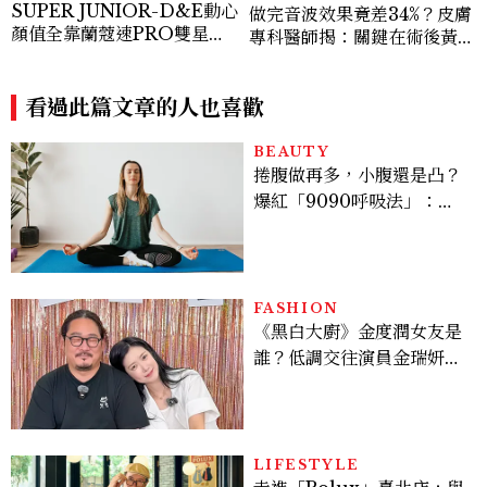
SUPER JUNIOR-D&E動心
做完音波效果竟差34%？皮膚
顏值全靠蘭蔻速PRO雙星！
專科醫師揭：關鍵在術後黃金
小黑瓶+抗皺筆，修復、撫紋
3週！醫美界首創「美國音波
一次到位，買肌因系列送親繪
拉提凍膜」讓效果開啟「倍速
水杯+見面會資格！
看過此篇文章的人也喜歡
播放模式」
BEAUTY
捲腹做再多，小腹還是凸？
爆紅「9090呼吸法」：每
天躺著做3分鐘，讓站姿更
挺、身形更修長
FASHION
《黑白大廚》金度潤女友是
誰？低調交往演員金瑞妍、
曾出演《少年法庭》，私下
極簡風穿搭是日常範本！
LIFESTYLE