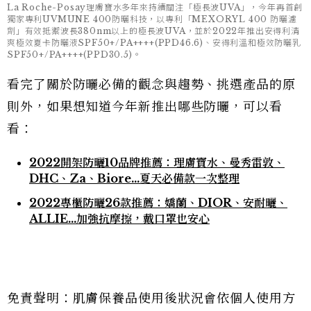
La Roche-Posay理膚寶水多年來持續關注「極長波UVA」，今年再首創
獨家專利UVMUNE 400防曬科技，以專利「MEXORYL 400 防曬濾
劑」有效抵禦波長380nm以上的極長波UVA，並於2022年推出安得利清
爽極效夏卡防曬液SPF50+/PA++++(PPD46.6)、安得利溫和極效防曬乳
SPF50+/PA++++(PPD30.5)。
看完了關於防曬必備的觀念與趨勢、挑選產品的原
則外，如果想知道今年新推出哪些防曬，可以看
看：
2022開架防曬10品牌推薦：理膚寶水、曼秀雷敦、
DHC、Za、Biore…夏天必備款一次整理
2022專櫃防曬26款推薦：嬌蘭、DIOR、安耐曬、
ALLIE…加強抗摩擦，戴口罩也安心
免責聲明：肌膚保養品使用後狀況會依個人使用方