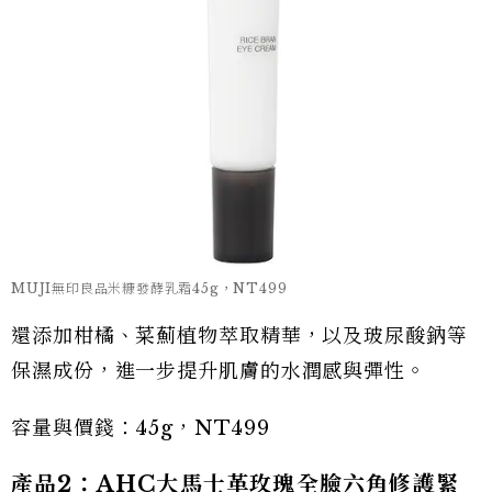
MUJI無印良品米糠發酵乳霜45g，NT499
還添加柑橘、菜薊植物萃取精華，以及玻尿酸鈉等
保濕成份，進一步提升肌膚的水潤感與彈性。
容量與價錢：45g，NT499
產品2：AHC大馬士革玫瑰全臉六角修護緊