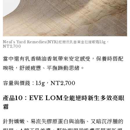
Neal’s Yard Remedies(NYR)尼爾氏乳香黃金拉提眼霜15g，
NT2,700
當中還有乳香精油香氣帶來安定感受，保養時搭配
嗅吸，舒緩疲憊、平撫躁動思緒。
容量與價錢：15g，NT2,700
產品10：EVE LOM全能逆時新生多效亮眼
霜
針對嬌嫩、易流失膠原蛋白與油脂、又暗沉浮腫的