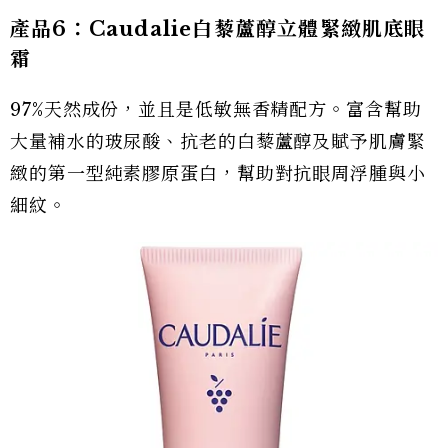
產品6：Caudalie白藜蘆醇立體緊緻肌底眼
霜
97%天然成份，並且是低敏無香精配方。富含幫助
大量補水的玻尿酸、抗老的白藜蘆醇及賦予肌膚緊
緻的第一型純素膠原蛋白，幫助對抗眼周浮腫與小
細紋。