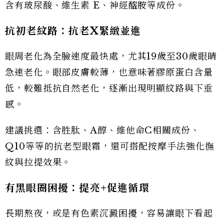
含有玻尿酸、維生素 E、神經醯胺等成份。
抗初老紋路：抗老X緊緻並進
眼周老化為全臉速度最快處，尤其19歲至30歲眼睛
急速老化。眼部皮膚較薄，也意味著膠原蛋白含量
低，較難抵抗自然老化，逐漸出現明顯紋路與下垂
感。
建議挑選：含胜肽、A醇、維他命C相關成份、
Q10等等的抗老型眼霜，還可搭配按摩手法強化撫
紋與拉提效果。
有黑眼圈困擾：提亮+促進循環
長期熬夜，或是有色素沉澱困擾，容易讓眼下看起