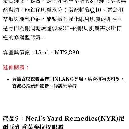
結合蜂膠、蜂蜜、蜂王乳精華萃取的3重蜂王萃取與
酪梨油，能鎖住肌膚水分；搭配輔酶Q10、雷公根
萃取與瑪乳拉油，能緊緻並強化眼周肌膚的彈性。
是專門為眼周乾燥脆弱或30+的眼周肌膚需求所打
造的修護型眼霜。
容量與價錢：15ml，NT2,380
延伸閱讀：
台灣質感保養品牌LINLANG登場，結合植物與科學，
首波必推薦卸妝膏、修護精華液
產品9：Neal’s Yard Remedies(NYR)尼
爾氏乳香黃金拉提眼霜