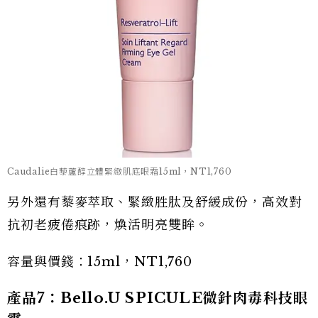
Caudalie白藜蘆醇立體緊緻肌底眼霜15ml，NT1,760
另外還有藜麥萃取、緊緻胜肽及舒緩成份，高效對
抗初老疲倦痕跡，煥活明亮雙眸。
容量與價錢：15ml，NT1,760
產品7：Bello.U SPICULE微針肉毒科技眼