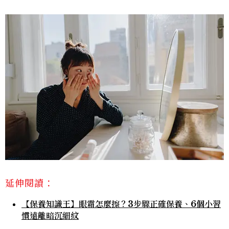
延伸閱讀：
【保養知識王】眼霜怎麼擦？3步驟正確保養、6個小習
慣遠離暗沉細紋