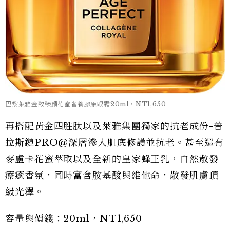
巴黎萊雅金致臻顏花蜜奢養膠原眼霜20ml，NT1,650
再搭配黃金四胜肽以及萊雅集團獨家的抗老成份-普
拉斯鏈PRO@深層滲入肌底修護並抗老。甚至還有
麥盧卡花蜜萃取以及全新的皇家蜂王乳，自然散發
療癒香氛，同時富含胺基酸與維他命，散發肌膚頂
級光澤。
容量與價錢：20ml，NT1,650