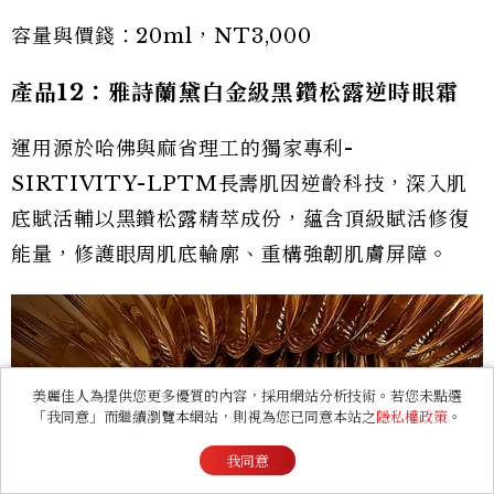
容量與價錢：20ml，NT3,000
產品12：雅詩蘭黛白金級黑鑽松露逆時眼霜
運用源於哈佛與麻省理工的獨家專利-
SIRTIVITY-LPTM長壽肌因逆齡科技，深入肌
底賦活輔以黑鑽松露精萃成份，蘊含頂級賦活修復
能量，修護眼周肌底輪廓、重構強韌肌膚屏障。
美麗佳人為提供您更多優質的內容，採用網站分析技術。若您未點選
「我同意」而繼續瀏覽本網站，則視為您已同意本站之
隱私權政策
。
我同意