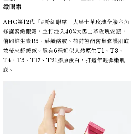
緻眼霜
AHC第12代「#粉紅眼霜」大馬士革玫瑰全臉六角
修護緊緻眼霜，主打注入40%大馬士革玫瑰安瓶，
偕同維生素B5、菸鹼醯胺、荷荷芭酯密集修護肌底
並帶來舒緩感。還有6種近似人體原生T1、T3、
T4、T5、T17、T21膠原蛋白，打造年輕彈嫩肌
底。