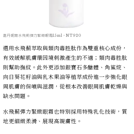
嘉丹妮爾水飛薊彈力緊緻眼霜15ml，NT920
選用水飛薊萃取與類肉毒胜肽作為雙重核心成份，
有效緩解肌膚環因境刺激產生的不適；類肉毒胜肽
則幫助撫紋。此外更添加銀寶石多醣體、角鯊烷、
向日葵花籽油與乳木果油等植萃成份進一步強化眼
周肌膚的保噴與滋潤，從根本改善眼周肌膚乾燥與
缺水問題。
水飛薊彈力緊緻眼霜也特別採用特殊乳化技術，質
地更細緻柔滑、展現高親膚性。