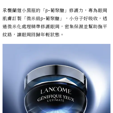
承襲蘭蔻小黑瓶的「β-葡聚醣」修護力，專為眼周
肌膚訂製「微米級β-葡聚醣」，小分子好吸收，透
過微米化處理精準修護眼周，密集保濕並幫助撫平
紋路，讓眼周回歸年輕狀態。