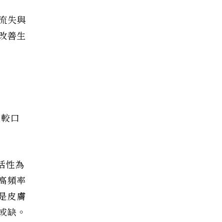
流失與
改善生
定較口
活性為
高頻率
是皮膚
或缺。