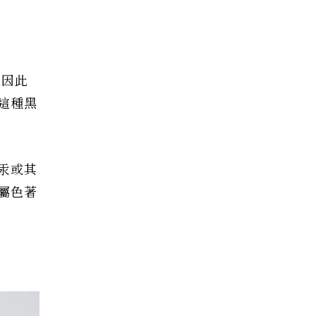
能因此
這種黑
汞或其
屬色著