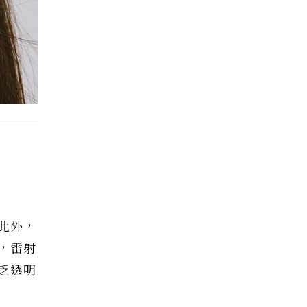
此外，
，雷射
乏透明