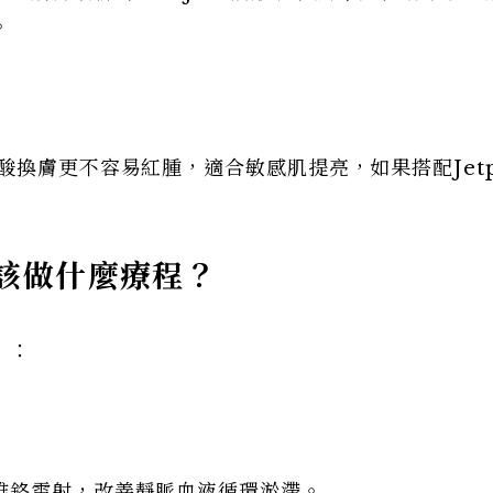
。
換膚更不容易紅腫，適合敏感肌提亮，如果搭配Jetp
該做什麼療程？
」：
雅鉻雷射，改善靜脈血液循環淤滯。