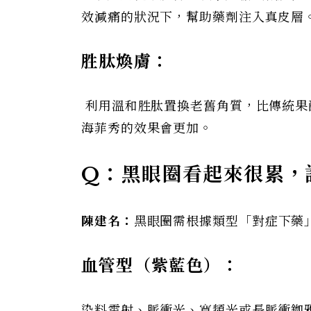
效減痛的狀況下，幫助藥劑注入真皮層
胜肽煥膚：
利用溫和胜肽置換老舊角質，比傳統果酸
海菲秀的效果會更加。
Q：黑眼圈看起來很累，
陳建名：
黑眼圈需根據類型「對症下藥
血管型（紫藍色）：
染料雷射、脈衝光、寬頻光或長脈衝銣