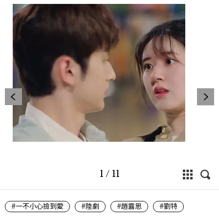
1
/
11
#一不小心撿到愛
#陸劇
#趙露思
#劉特