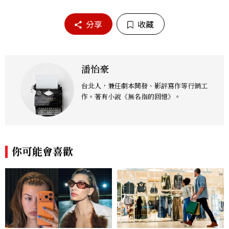
分享
收藏
潘怡豪
台北人，兼任劇本開發、影評寫作等行銷工
作。著有小說《無名指的回憶》。
你可能會喜歡