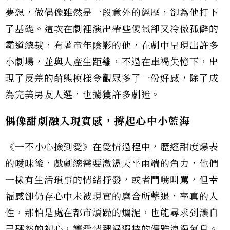
夢想，做偶像雖然是一段意外的經歷，卻為他打下
了基礎。這次在劇裡演出帶些傻氣卻又冷傲孤僻的
霸道總裁，有著童年陰影的他，在劇中呈現出許多
小劇場，並與人產生距離，不過在車禍失憶下，出
現了反差的萌態模樣令觀眾多了一份好感，除了成
為完美男友人選，也擄獲許多劇迷。
偶像甜劇融入現實感，撐起心中小藍海
《一不小心撿到愛》在愛情過程中，歷經甜度爆表
的曖昧後，戲劇總需要激盪天平兩端的角力，他們
一樣有生活瑣事的情緒抒發，或者鬥嘴叫罵，但幸
福感卻仍存心中未被現實的磨合所擊退，率真的人
性，那怕是處在都市煩躁的爛泥，也能尋求到讓自
己砰然的初心，讓愛情瀰漫獨特的優雅浪漫氣息。