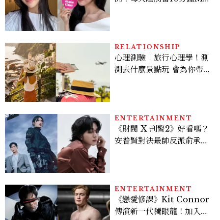
TIME、定期皮拉提斯，6
個日常習慣養出牛奶肌
RELATIONSHIP
心理測驗｜旅行心理學！測
測去什麼景點玩 會為你帶來
好運
ENTERTAINMENT
《財閥 X 刑警2》好看嗎？
安普賢對決最帥反派俞承
豪，鄭恩彩接棒女主，開專
機、刷黑卡，用錢輾壓罪犯
的陳利手回來了，這次能玩
多大？
ENTERTAINMENT
《戀愛修課》Kit Connor
傳演新一代獨眼龍！加入新