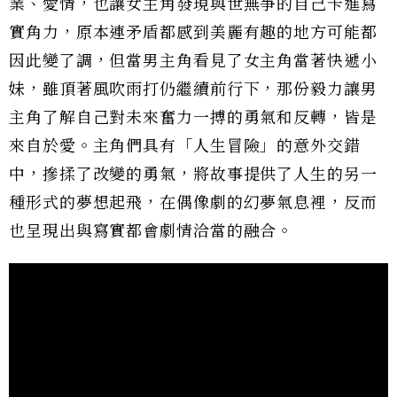
業、愛情，也讓女主角發現與世無爭的自己卡進寫
實角力，原本連矛盾都感到美麗有趣的地方可能都
因此變了調，但當男主角看見了女主角當著快遞小
妹，雖頂著風吹雨打仍繼續前行下，那份毅力讓男
主角了解自己對未來奮力一搏的勇氣和反轉，皆是
來自於愛。主角們具有「人生冒險」的意外交錯
中，摻揉了改變的勇氣，將故事提供了人生的另一
種形式的夢想起飛，在偶像劇的幻夢氣息裡，反而
也呈現出與寫實都會劇情洽當的融合。