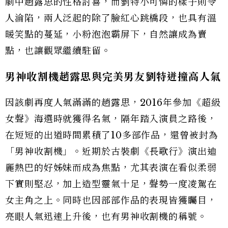
劇中趙露思的性格討喜，而劉特小可憐的樣子則令
人淪陷，兩人泛起的除了臉紅心跳橋段，也具有溫
暖笑點的蔓延，小粉泡泡霸屏下，自然讓成為賣
點，也讓觀眾繼續駐留。
男神收割機趙露思與完美男友劉特迸撞高人氣
因該劇再度人氣滿滿的趙露思，2016年參加《超級
女聲》海選時就獲得名氣，隔年踏入演員之路後，
在短短的出道時間累積了10多部作品，還曾被封為
「男神收割機」。近期於古裝劇《長歌行》演出迪
麗熱巴的好姊妹而成為焦點，尤其表演在看似柔弱
下實則堅忍，加上造型靈氣十足，聲勢一度凌駕在
女主角之上。同時也因部部作品的表現皆獲矚目，
亮眼人氣迅速上升後，也有男神收割機的稱號。