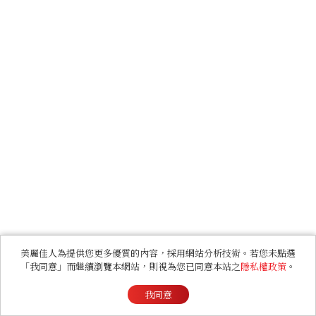
美麗佳人為提供您更多優質的內容，採用網站分析技術。若您未點選
「我同意」而繼續瀏覽本網站，則視為您已同意本站之
隱私權政策
。
我同意