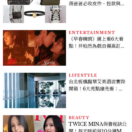
務爸爸必收皮件、包款與鞋
履一次看
ENTERTAINMENT
《早春晴朗》線上看6大看
點！井柏然為戲自備高訂，
孫千苦等地下戀轉正，雨夜
激吻獲讚慾感天花板
LIFESTYLE
台北板橋馥華艾美酒店實際
開箱！6大亮點搶先看：新
北最新旅宿地標、高空泳
池、客房藏奢華細節
BEAUTY
TWICE MINA保養秘訣公
開！每天睡前留10分鐘ME